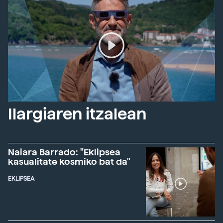
Ilargiaren itzalean
Naiara Barrado: "Eklipsea
kasualitate kosmiko bat da"
EKLIPSEA