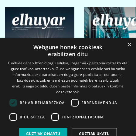
×
Webgune honek cookieak
erabiltzen ditu
Cookieak erabiltzen ditugu edukia, iragarkiak pertsonalizatzeko eta
gure trafikoa aztertzeko. Gure webgunearen erabilerari buruzko
informazioa ere partekatzen dugu gure publizitate- eta analisi-
bazkideekin, zuk eman diezun edo haiek beren zerbitzuak
erabiltzeagatik bildu duten beste informazio batzuekin konbina
dezaketenak.
BEHAR-BEHARREZKOA
ERRENDIMENDUA
BIDERATZEA
FUNTZIONALTASUNA
2026ko eka. 1a
2026ko mar. 1a
GUZTIAK ONARTU
GUZTIAK UKATU