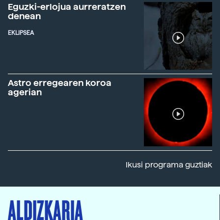
Eguzki-erlojua aurreratzen
denean
EKLIPSEA
Astro erregearen koroa
agerian
Ikusi programa guztiak
ALDIZKARIA