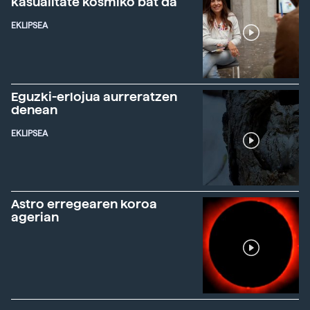
kasualitate kosmiko bat da"
EKLIPSEA
Eguzki-erlojua aurreratzen
denean
EKLIPSEA
Astro erregearen koroa
agerian