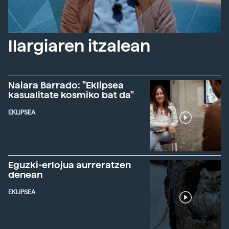
Ilargiaren itzalean
Naiara Barrado: "Eklipsea
kasualitate kosmiko bat da"
EKLIPSEA
Eguzki-erlojua aurreratzen
denean
EKLIPSEA