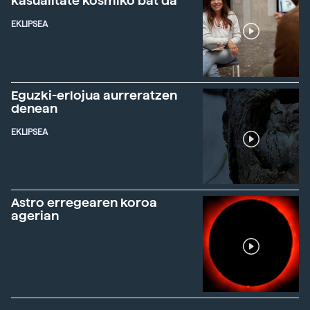
kasualitate kosmiko bat da"
EKLIPSEA
Eguzki-erlojua aurreratzen
denean
EKLIPSEA
Astro erregearen koroa
agerian