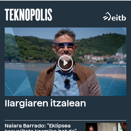
TEKNOPOLIS
Ilargiaren itzalean
Naiara Barrado: "Eklipsea