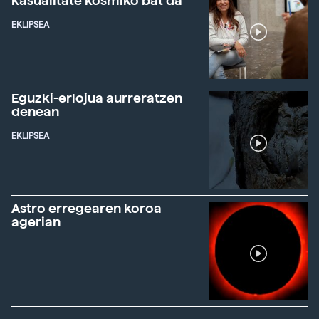
kasualitate kosmiko bat da"
EKLIPSEA
Eguzki-erlojua aurreratzen
denean
EKLIPSEA
Astro erregearen koroa
agerian