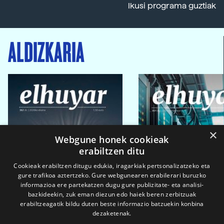
Ikusi programa guztiak
ALDIZKARIA
×
Webgune honek cookieak
erabiltzen ditu
Cookieak erabiltzen ditugu edukia, iragarkiak pertsonalizatzeko eta
gure trafikoa aztertzeko. Gure webgunearen erabilerari buruzko
informazioa ere partekatzen dugu gure publizitate- eta analisi-
bazkideekin, zuk eman diezun edo haiek beren zerbitzuak
erabiltzeagatik bildu duten beste informazio batzuekin konbina
dezaketenak.