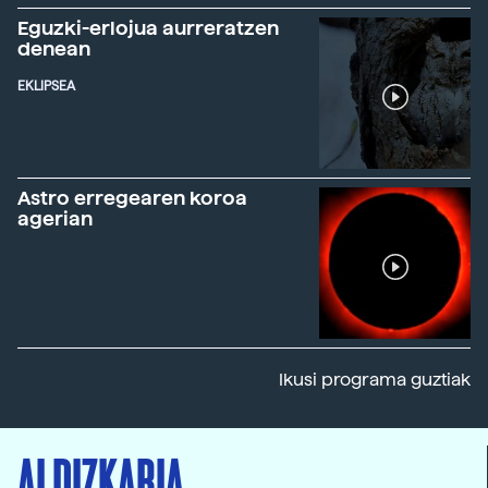
Eguzki-erlojua aurreratzen
denean
EKLIPSEA
Astro erregearen koroa
agerian
Ikusi programa guztiak
ALDIZKARIA