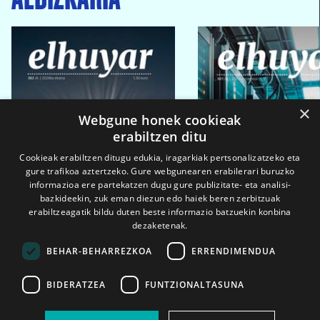
×
Webgune honek cookieak
erabiltzen ditu
Cookieak erabiltzen ditugu edukia, iragarkiak pertsonalizatzeko eta
gure trafikoa aztertzeko. Gure webgunearen erabilerari buruzko
informazioa ere partekatzen dugu gure publizitate- eta analisi-
bazkideekin, zuk eman diezun edo haiek beren zerbitzuak
erabiltzeagatik bildu duten beste informazio batzuekin konbina
dezaketenak.
BEHAR-BEHARREZKOA
ERRENDIMENDUA
BIDERATZEA
FUNTZIONALTASUNA
2026ko eka. 1a
2026ko mar. 1a