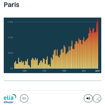
París
EU