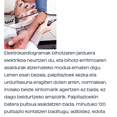
Elektrokardiogramak bihotzaren jarduera
elektrikoa neurtzen du, eta bihotz-erritmoaren
asaldurak atzemateko modua ematen digu.
Lehen esan bezala, palpitazioek kezka eta
urduritasuna eragiten duten arren, normalean,
inolako beste sintomarik agertzen ez bada, ez
dago beldurtzeko arrazoirik. Palpitazioekin
batera pultsua asaldatzen bada, minutuko 120
pultsazio kontatzen baditugu, adibidez, edota