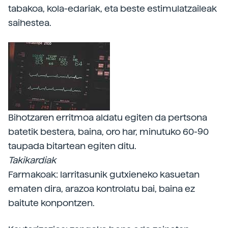
tabakoa, kola-edariak, eta beste estimulatzaileak
saihestea.
Bihotzaren erritmoa aldatu egiten da pertsona
batetik bestera, baina, oro har, minutuko 60-90
taupada bitartean egiten ditu.
Takikardiak
Farmakoak: larritasunik gutxieneko kasuetan
ematen dira, arazoa kontrolatu bai, baina ez
baitute konpontzen.