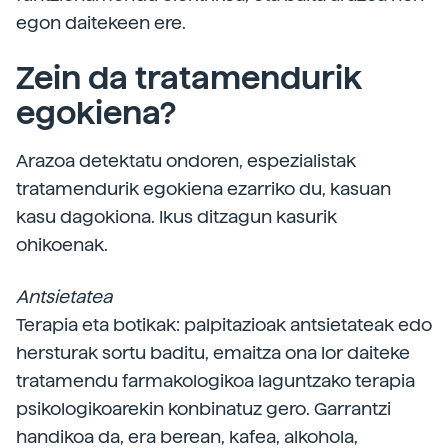
egon daitekeen ere.
Zein da tratamendurik
egokiena?
Arazoa detektatu ondoren, espezialistak
tratamendurik egokiena ezarriko du, kasuan
kasu dagokiona. Ikus ditzagun kasurik
ohikoenak.
Antsietatea
Terapia eta botikak: palpitazioak antsietateak edo
hersturak sortu baditu, emaitza ona lor daiteke
tratamendu farmakologikoa laguntzako terapia
psikologikoarekin konbinatuz gero. Garrantzi
handikoa da, era berean, kafea, alkohola,