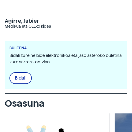
Agirre, Jabier
Medikua eta OEEko kidea
BULETINA
Bidali zure helbide elektronikoa eta jaso asteroko buletina
zure sarrera-ontzian
Bidali
Osasuna