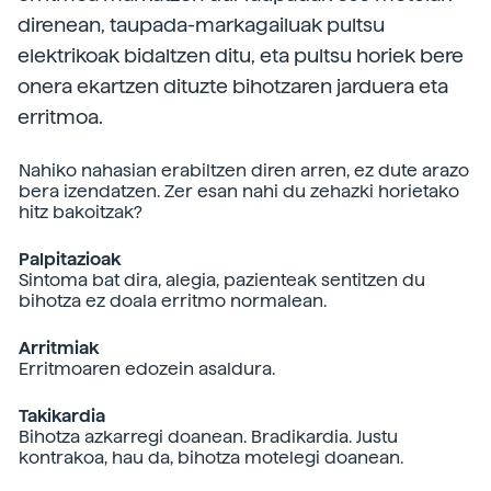
direnean, taupada-markagailuak pultsu
elektrikoak bidaltzen ditu, eta pultsu horiek bere
onera ekartzen dituzte bihotzaren jarduera eta
erritmoa.
Nahiko nahasian erabiltzen diren arren, ez dute arazo
bera izendatzen. Zer esan nahi du zehazki horietako
hitz bakoitzak?
Palpitazioak
Sintoma bat dira, alegia, pazienteak sentitzen du
bihotza ez doala erritmo normalean.
Arritmiak
Erritmoaren edozein asaldura.
Takikardia
Bihotza azkarregi doanean. Bradikardia. Justu
kontrakoa, hau da, bihotza motelegi doanean.