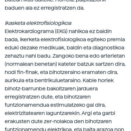
baduen ala ez erregistratzen da.
Ikasketa elektrofisiologikoa
Elektrokardiograma (EKG) nahikoa ez baldin
bada, ikerketa elektrofisiologikoa egiteko premia
eduki dezake medikuak, baldin eta diagnostikoa
zehaztu nahi badu. Zangoko bena edo arterietan
(normalean benetan) kateter batzuk sartzen dira,
hodi fin-finak, eta bihotzeraino eramaten dira,
aurikula eta bentrikuluetaraino. Kable horiek
bihotz-barrunbe bakoitzaren jarduera
erregistratzen dute, eta bihotzaren
funtzionamendua estimulatzeko gai dira,
elektrizitatearen laguntzarekin. Argi eta garbi
erakusten dute zer-nolakoa den bihotzaren
funtzionamendu elektrikoa, eta baita arazoa non