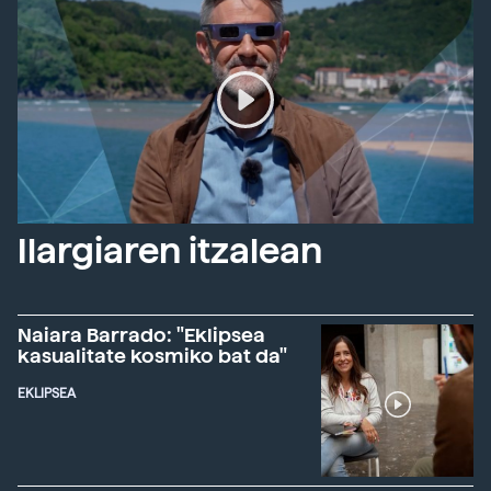
Ilargiaren itzalean
Naiara Barrado: "Eklipsea
kasualitate kosmiko bat da"
EKLIPSEA