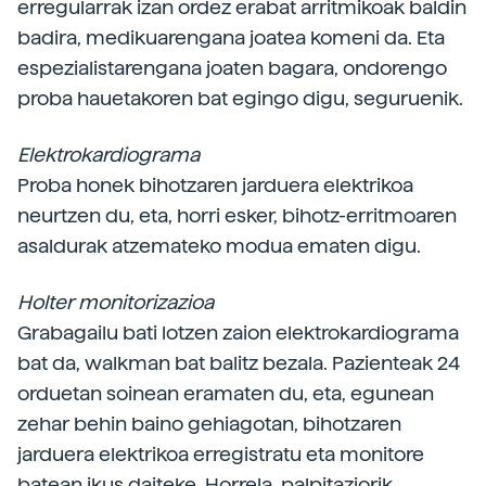
erregularrak izan ordez erabat arritmikoak baldin
badira, medikuarengana joatea komeni da. Eta
espezialistarengana joaten bagara, ondorengo
proba hauetakoren bat egingo digu, seguruenik.
Elektrokardiograma
Proba honek bihotzaren jarduera elektrikoa
neurtzen du, eta, horri esker, bihotz-erritmoaren
asaldurak atzemateko modua ematen digu.
Holter monitorizazioa
Grabagailu bati lotzen zaion elektrokardiograma
bat da, walkman bat balitz bezala. Pazienteak 24
orduetan soinean eramaten du, eta, egunean
zehar behin baino gehiagotan, bihotzaren
jarduera elektrikoa erregistratu eta monitore
batean ikus daiteke. Horrela, palpitaziorik