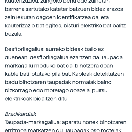
Kauterizazioa: zangoko bena edo zainetan
barrena sartutako kateter batzuen bidez arazoa
zein lekutan dagoen identifikatzea da, eta
kauterizazio bat egitea, bisturi elektriko bat balitz
bezala.
Desfibrilagailua: aurreko bideak balio ez
duenean, desfibrilagailua ezartzen da. Taupada
markagailu moduko bat da, bihotzera doan
kable bati lotutako pila bat. Kableak detektatzen
badu bihotzaren taupadak normalak baino
bizkorrago edo motelago doazela, pultsu
elektrikoak bidaltzen ditu.
Bradikardiak
Taupada-markagailua: aparatu honek bihotzaren
erritmoa markatzen du. Taupadak oso motelak