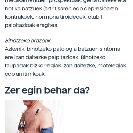
medikamentuen prospektuak, gerta daiteke eta
botika batzuek (artritisaren edo depresioaren
kontrakoek, hormona tiroideoek, etab.)
palpitazioak eragitea.
Bihotzeko arazoak
Azkenik, bihotzeko patologia batzuen sintoma
ere izan daitezke palpitazioak. Bihotzeko
taupadak bizkorregiak izan daitezke, motelegiak
edo arritmikoak.
Zer egin behar da?