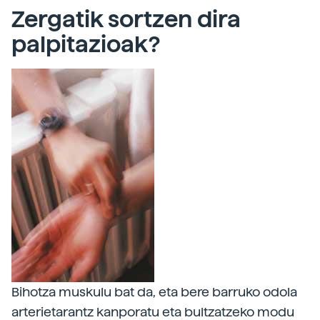
Zergatik sortzen dira
palpitazioak?
Bihotza muskulu bat da, eta bere barruko odola
arterietarantz kanporatu eta bultzatzeko modu