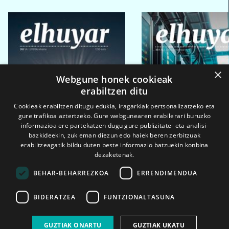
×
Webgune honek cookieak
erabiltzen ditu
Cookieak erabiltzen ditugu edukia, iragarkiak pertsonalizatzeko eta
gure trafikoa aztertzeko. Gure webgunearen erabilerari buruzko
informazioa ere partekatzen dugu gure publizitate- eta analisi-
bazkideekin, zuk eman diezun edo haiek beren zerbitzuak
erabiltzeagatik bildu duten beste informazio batzuekin konbina
dezaketenak.
BEHAR-BEHARREZKOA
ERRENDIMENDUA
BIDERATZEA
FUNTZIONALTASUNA
2026ko eka. 1a
2026ko mar. 1a
GUZTIAK ONARTU
GUZTIAK UKATU