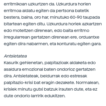
erritmikoan uzkurtzen da. Uzkurdura horien
erritmoa aldatu egiten da pertsona batetik
bestera, baina, oro har, minutuko 60-90 taupada
bitartean egiten ditu. Uzkurdura horiek azkartzen
edo moteltzen direnean, edo baita erritmo
irregularrean gertatzen direnean ere, orduantxe
egiten dira nabarmen, eta konturatu egiten gara.
Antsietatea
Kasurik gehienetan, palpitazioak aldaketa edo
asaldura emozional baten ondorioz gertatzen
dira. Antsietateak, beldurrak edo estresak
palpitazio-krisi bat eragin dezakete. Normalean,
krisiek minutu gutxi batzuk irauten dute, eta ez
dute ondorio larririk edukitzen.