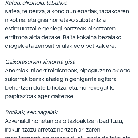
Kafea, alkohola, tabakoa
Kafea, te beltza, alkoholdun edariak, tabakoaren
nikotina, eta gisa horretako substantzia
estimulatzaile gehiegi hartzeak bihotzaren
erritmoa alda dezake. Baita kokaina bezalako
drogek eta zenbait pilulak edo botikak ere.
Gaixotasunen sintoma gisa
Anemiak, hipertiroidismoak, hipogluzemiak edo
sukarrak berak ahalegin gehigarria egitera
behartzen dute bihotza, eta, horrexegatik,
palpitazioak ager daitezke.
Botikak, sendagaiak
Azkenaldi honetan palpitazioak izan badituzu,
irakur itzazu arretaz hartzen ari zaren