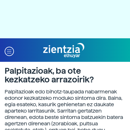
Palpitazioak, ba ote
kezkatzeko arrazoirik?
Palpitazioak edo bihotz-taupada nabarmenak
edonor kezkatzeko moduko sintoma dira. Baina,
egia esateko, kasurik gehienetan ez daukate
aparteko larritasunik. Sarritan gertatzen
direnean, edota beste sintoma batzuekin batera
agertzen direnean (zorabioak, pultsua
asaldatuta, etab.), orduan bai, hobe dugu