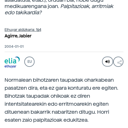
medikuarengana joan.
Palpitazioak, arritmiak
edo takikardia?
Elhuyar aldizkaria: 194
Agirre, Jabier
2004-01-01
EU
Normalean bihotzaren taupadak oharkabean
pasatzen dira, eta ez gara konturatu ere egiten.
Bihotzak taupadak ohikoak ez diren
intentsitatearekin edo erritmoarekin egiten
dituenean bakarrik nabaritzen ditugu. Horri
esaten zaio palpitazioak edukitzea.