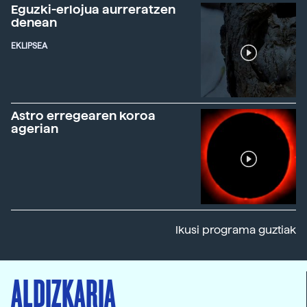
Eguzki-erlojua aurreratzen
denean
EKLIPSEA
Astro erregearen koroa
agerian
Ikusi programa guztiak
ALDIZKARIA