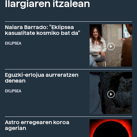
Ilargiaren itzalean
Naiara Barrado: "Eklipsea
kasualitate kosmiko bat da"
EKLIPSEA
Eguzki-erlojua aurreratzen
denean
EKLIPSEA
Astro erregearen koroa
agerian