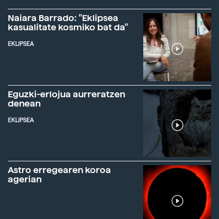
Naiara Barrado: "Eklipsea
kasualitate kosmiko bat da"
EKLIPSEA
Eguzki-erlojua aurreratzen
denean
EKLIPSEA
Astro erregearen koroa
agerian