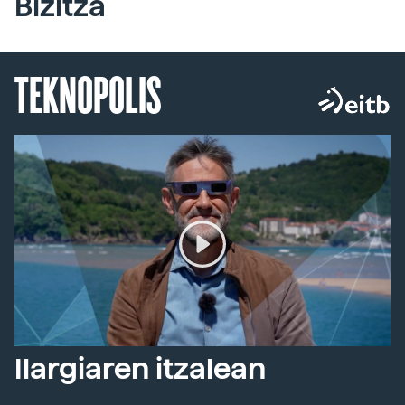
Bizitza
TEKNOPOLIS
Ilargiaren itzalean