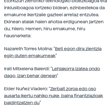
Etorkizun zientifiko-teknologiko bidezkoagoa eta
inklusiboagoa lortzeko bidean, ezinbestekoa da
emakume ikertzaile gazteei arretaz entzutea.
Ekinean atalak haien ahotsa erdigunean jartzen
du, hilero. Hemen, hiru emakume, hiru
hausnarketa:
Nazareth Torres Molina: "
Beti egon dira zientzia
egin duten emakumeak
"
Irati Mitxelena Balerdi: "
Lehiakorra izatea ondo
dago, izan behar denean
"
Eider Nuñez Viadero: “
Zerbait zoroa edo oso
ausarta ikertu nahiko nuke, baina finantziazioak
baldintzatzen du
”