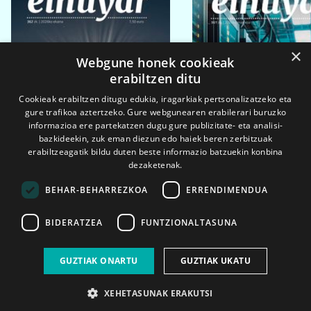
×
Webgune honek cookieak
erabiltzen ditu
Cookieak erabiltzen ditugu edukia, iragarkiak pertsonalizatzeko eta
gure trafikoa aztertzeko. Gure webgunearen erabilerari buruzko
informazioa ere partekatzen dugu gure publizitate- eta analisi-
bazkideekin, zuk eman diezun edo haiek beren zerbitzuak
erabiltzeagatik bildu duten beste informazio batzuekin konbina
dezaketenak.
BEHAR-BEHARREZKOA
ERRENDIMENDUA
BIDERATZEA
FUNTZIONALTASUNA
2026ko eka. 1a
2026ko mar. 1a
GUZTIAK ONARTU
GUZTIAK UKATU
XEHETASUNAK ERAKUTSI