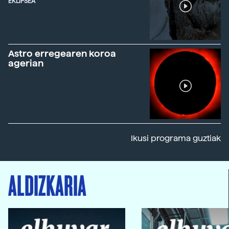
EKLIPSEA
Astro erregearen koroa
agerian
Ikusi programa guztiak
ALDIZKARIA