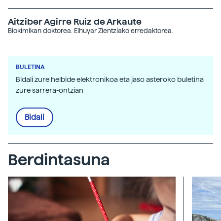
Aitziber Agirre Ruiz de Arkaute
Biokimikan doktorea. Elhuyar Zientziako erredaktorea.
BULETINA
Bidali zure helbide elektronikoa eta jaso asteroko buletina
zure sarrera-ontzian
Bidali
Berdintasuna