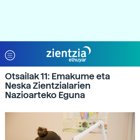
Otsailak 11: Emakume eta
Neska Zientzialarien
Nazioarteko Eguna