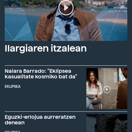
Ilargiaren itzalean
Naiara Barrado: "Eklipsea
kasualitate kosmiko bat da"
EKLIPSEA
Eguzki-erlojua aurreratzen
denean