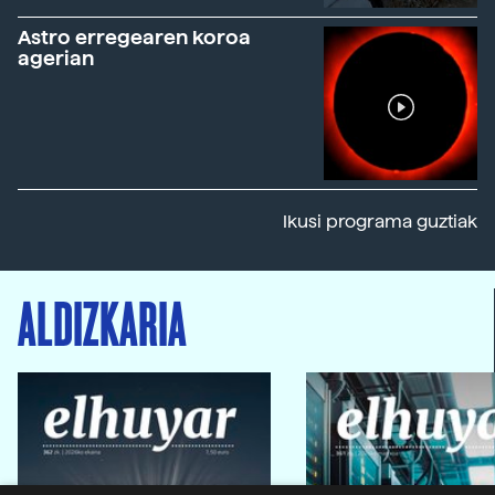
Astro erregearen koroa
agerian
Ikusi programa guztiak
ALDIZKARIA