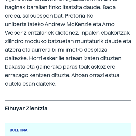
haginak barailan finko itsatsita daude. Bada
ordea, salbuespen bat. Pretoria-ko
unibertsitateko Andrew McKenzie eta Arno
Weber zientzilariek diotenez, inpalen ebakortzak
zilindro moduko batzuetan muntaturik daude eta
atzera eta aurrera bi milimetro desplaza
daitezke. Horri esker ile artean izaten dituzten
bakasta eta gainerako parasitoak askoz ere
errazago kentzen dituzte. Ahoan orrazi estua
dutela esan daiteke.
Elhuyar Zientzia
BULETINA