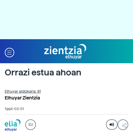
Orrazi estua ahoan
Elhuyar aldizkaria: 81
Elhuyar Zientzia
1994-03-01
EU