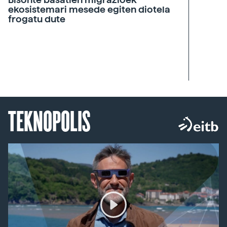
ekosistemari mesede egiten diotela
frogatu dute
TEKNOPOLIS