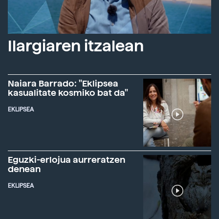
Ilargiaren itzalean
Naiara Barrado: "Eklipsea
kasualitate kosmiko bat da"
EKLIPSEA
Eguzki-erlojua aurreratzen
denean
EKLIPSEA