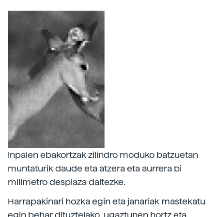
Inpalen ebakortzak zilindro moduko batzuetan
muntaturik daude eta atzera eta aurrera bi
milimetro desplaza daitezke.
Harrapakinari hozka egin eta janariak mastekatu
egin behar dituztelako, ugaztunen hortz eta