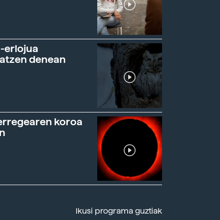
-erlojua
ratzen denean
erregearen koroa
n
Ikusi programa guztiak