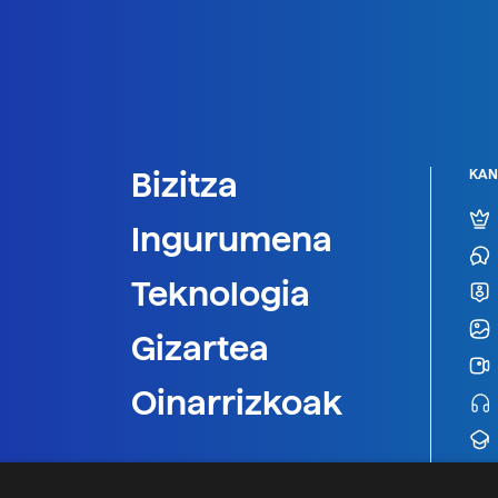
Bizitza
KAN
Ingurumena
Teknologia
Gizartea
Oinarrizkoak