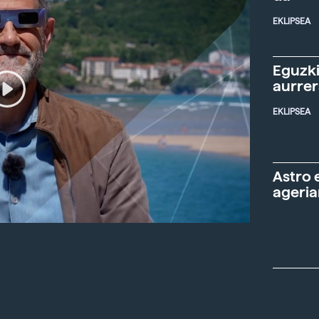
EKLIPSEA
Eguzki
aurre
EKLIPSEA
Astro 
ageria