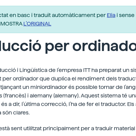
ctat en basc i traduït automàticament per
Elia
i sense 
r. MOSTRA
L’ORIGINAL
ucció per ordinad
ducció i Lingüística de l'empresa ITT ha preparat un 
it per ordinador que duplica el rendiment dels traduc
tjançant un miniordinador és possible tornar de l'angl
ès (francès) i alemany (alemany). Aquest sistema té un
és a dir, l'última correcció, l'ha de fer el traductor. E
 són clares.
stà sent utilitzat principalment per a traduir materia