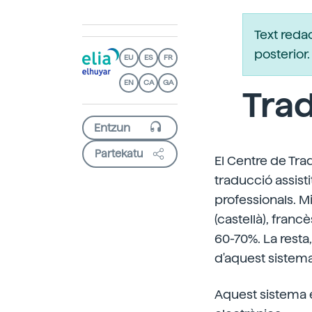
Text reda
posterio
EU
ES
FR
EN
CA
GA
Trad
Partekatu
El Centre de Tra
traducció assist
professionals. Mi
(castellà), franc
60-70%. La resta, 
d'aquest sistema
Aquest sistema e