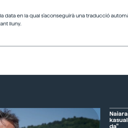
 la data en la qual s'aconseguirà una traducció automà
ant lluny.
Naiara
kasual
da"