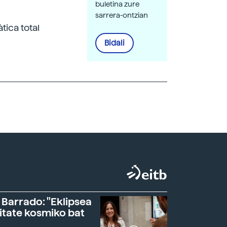
buletina zure
sarrera-ontzian
tica total
Bidali
 Barrado: "Eklipsea
itate kosmiko bat