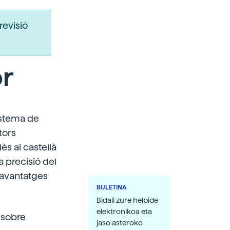
revisió
or
sistema de
tors
ès al castellà
a precisió del
ls avantatges
BULETINA
Bidali zure helbide
elektronikoa eta
l sobre
jaso asteroko