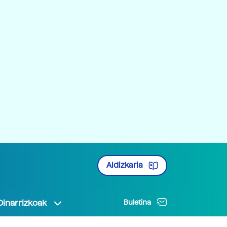
Aldizkaria
Oinarrizkoak
Buletina