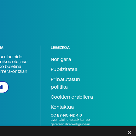
NA
LEGEZKOA
zure helbide
Nor gara
nikoa eta jaso
ko buletina
Publizitatea
arrera-ontzian
Pribatutasun
politika
li
Cookien erabilera
Kontaktua
CC BY-NC-ND 4.0
Lizentzia honetatik kanpo
geratzen dira webgunean
argitaratutako baliabide
×
grafikoak (argazki eta