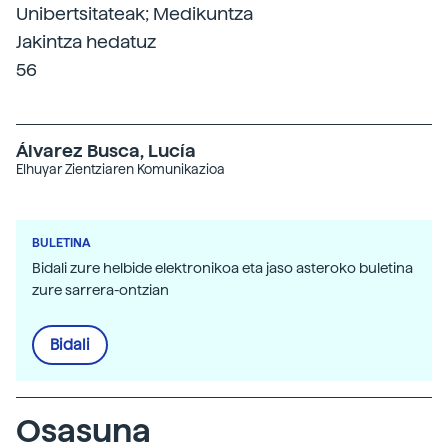
Unibertsitateak; Medikuntza
Jakintza hedatuz
56
Álvarez Busca, Lucía
Elhuyar Zientziaren Komunikazioa
BULETINA
Bidali zure helbide elektronikoa eta jaso asteroko buletina
zure sarrera-ontzian
Bidali
Osasuna