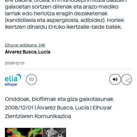
gaixoetan sortzen direnak eta arazo mediko
larriak edo heriotza eragin dezaketenak
(kandidiasia eta aspergilosia, adibidez). Horiek
ikertzen dihardu EHUko ikertzaile-talde batek.
Elhuyar aldizkaria: 248
Álvarez Busca, Lucía
2008-12-01
EU
Onddoak, biofilmak eta giza gaixotasunak
2008/12/01 | Álvarez Busca, Lucía | Elhuyar
Zientziaren Komunikazioa