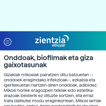
Onddoak, biofilmak eta giza
gaixotasunak
Gizakiak mikosiak pairatzen ditu batzuetan --
onddoek eragindako infekzioak--, ezkabia eta
igerilekuetan hartzen diren onddoak, adibidez.
Mikosi horiek eragozpen txikiak edo estetika-
arazoak besterik ez dituzte sortzen, eta erraz
trata daitezke modu eraginkorrean. Mikosi larriak
ere badira, ordea, immunodeprimituta dauden