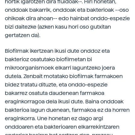
hortik igarotzen dira fluidoak--. Hiri horietan,
onddoak bakarrik, onddoak eta bakterioak --oso
ohikoak dira ahoan-- edo hainbat onddo-espezie
bizi daitezke (azken kasu hori oso gutxitan
gertatzen da).
Biofilmak ikertzean ikusi dute onddoz eta
bakterioz osatutako biofilmetan bi
mikroorganismoek elkarri laguntzeko joera
dutela. Zenbait motatako biofilmak farmakoen
bidez tratatu dituzte, eta onddo-espezie
bakarrez osatuta daudenean farmakoa
eraginkorragoa dela ikusi dute. Baina onddoak
bakterioa lagun duenean, farmakoa ez da horren
eraginkorra. Une honetan ez dago argi
onddoaren eta bakterioaren elkarrekintzaren