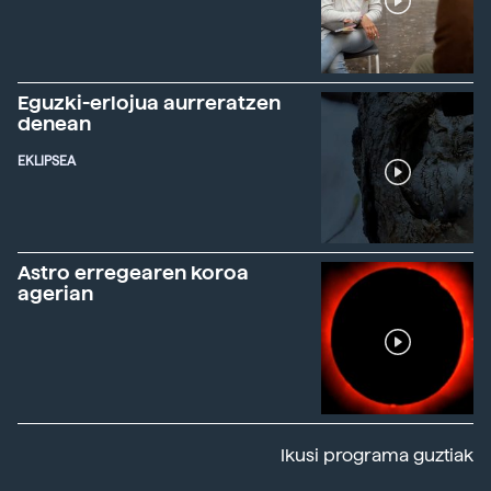
Eguzki-erlojua aurreratzen
denean
EKLIPSEA
Astro erregearen koroa
agerian
Ikusi programa guztiak