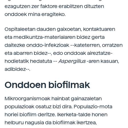
ezagutzen zer faktore erabiltzen dituzten
onddoek mina eragiteko.
Ospitaleetan dauden gaixoetan, kontaktuaren
eta medikuntza-materialaren bidez gerta
daitezke onddo-infekzioak --kateterren, orratzen
eta abarren bidez--, edo onddoak aireztatze-
hodietatik hedatuta --
Aspergillus
-aren kasuan,
adibidez--.
Onddoen biofilmak
Mikroorganismoak hainbat gainazaletan
populazioak osatuz bizi dira. Populazio-mota
horiei biofilm deritze. Ikerketa-talde honen
helburu nagusia da biofilmak ikertzea,