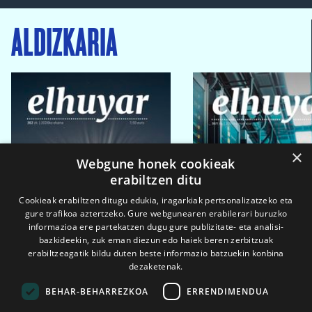
ALDIZKARIA
×
Webgune honek cookieak
erabiltzen ditu
Cookieak erabiltzen ditugu edukia, iragarkiak pertsonalizatzeko eta
gure trafikoa aztertzeko. Gure webgunearen erabilerari buruzko
informazioa ere partekatzen dugu gure publizitate- eta analisi-
bazkideekin, zuk eman diezun edo haiek beren zerbitzuak
erabiltzeagatik bildu duten beste informazio batzuekin konbina
dezaketenak.
BEHAR-BEHARREZKOA
ERRENDIMENDUA