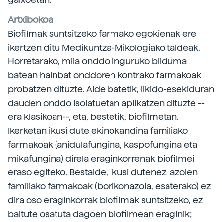
Artxibokoa
Biofilmak suntsitzeko farmako egokienak ere
ikertzen ditu Medikuntza-Mikologiako taldeak.
Horretarako, mila onddo inguruko bilduma
batean hainbat onddoren kontrako farmakoak
probatzen dituzte. Alde batetik, likido-esekiduran
dauden onddo isolatuetan aplikatzen dituzte --
era klasikoan--, eta, bestetik, biofilmetan.
Ikerketan ikusi dute ekinokandina familiako
farmakoak (anidulafungina, kaspofungina eta
mikafungina) direla eraginkorrenak biofilmei
eraso egiteko. Bestalde, ikusi dutenez, azolen
familiako farmakoak (borikonazola, esaterako) ez
dira oso eraginkorrak biofilmak suntsitzeko, ez
baitute osatuta dagoen biofilmean eraginik;