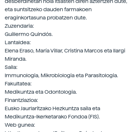
desberdinetan nola itsasten diren aztertzen dute,
eta suntsitzeko dauden farmakoen
eraginkortasuna probatzen dute.
Zuzendaria:
Guillermo Quindós.
Lantaldea:
Elena Eraso, María Villar, Cristina Marcos eta Ilargi
Miranda.
Saila:
Immunologia, Mikrobiologia eta Parasitologia.
Fakultatea:
Medikuntza eta Odontologia.
Finantziazioa:
Eusko Jaurlaritzako Hezkuntza saila eta
Medikuntza-Ikerketarako Fondoa (FIS).
Web gunea: