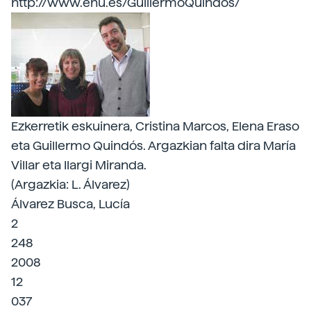
http://www.ehu.es/GuillermoQuindos/
Ezkerretik eskuinera, Cristina Marcos, Elena Eraso
eta Guillermo Quindós. Argazkian falta dira María
Villar eta Ilargi Miranda.
(Argazkia: L. Álvarez)
Álvarez Busca, Lucía
2
248
2008
12
037