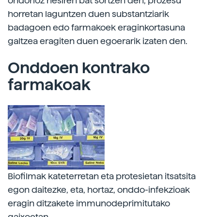
ondorioz hesiren bat sortzen den, prozesu
horretan laguntzen duen substantziarik
badagoen edo farmakoek eraginkortasuna
galtzea eragiten duen egoerarik izaten den.
Onddoen kontrako
farmakoak
Biofilmak kateterretan eta protesietan itsatsita
egon daitezke, eta, hortaz, onddo-infekzioak
eragin ditzakete immunodeprimitutako
gaixoetan.