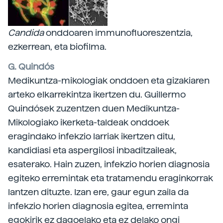
Candida
onddoaren immunofluoreszentzia,
ezkerrean, eta biofilma.
G. Quindós
Medikuntza-mikologiak onddoen eta gizakiaren
arteko elkarrekintza ikertzen du. Guillermo
Quindósek zuzentzen duen Medikuntza-
Mikologiako ikerketa-taldeak onddoek
eragindako infekzio larriak ikertzen ditu,
kandidiasi eta aspergilosi inbaditzaileak,
esaterako. Hain zuzen, infekzio horien diagnosia
egiteko erremintak eta tratamendu eraginkorrak
lantzen dituzte. Izan ere, gaur egun zaila da
infekzio horien diagnosia egitea, erreminta
egokirik ez dagoelako eta ez delako ongi