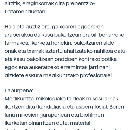
aitzitik, eraginkorrak dira prebentzio-
tratamenduetan.
Hala eta guztiz ere, gaixoaren egoeraren
araberakoa da kasu bakoitzean erabili beharreko
farmakoa. Ikerketa honekin, bakoitzaren alde
onak eta txarrak aztertu ahal izateko nahikoa datu
eta kasu bakoitzean onddoen kontrako botika
egokiena aukeratzeko erremintak jarri nahi
dizkiete eskura medikuntzako profesionalei.
Laburpena:
Medikuntza-mikologiako taldeak mikosi larriak
ikertzen ditu (kandidiasia eta aspergilosia). Beren
lana mikosien garapenean eta biofilmen
ikerketan oinarritzen dute; material