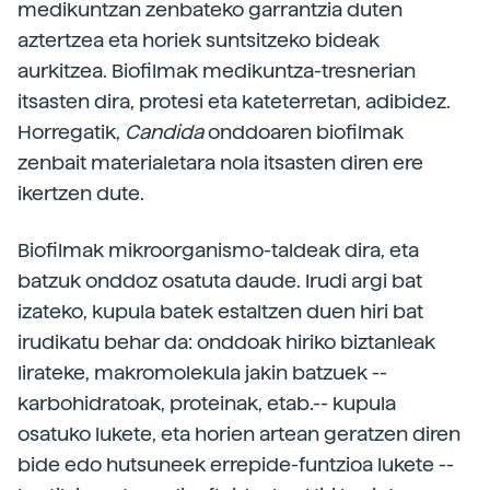
medikuntzan zenbateko garrantzia duten
aztertzea eta horiek suntsitzeko bideak
aurkitzea. Biofilmak medikuntza-tresnerian
itsasten dira, protesi eta kateterretan, adibidez.
Horregatik,
Candida
onddoaren biofilmak
zenbait materialetara nola itsasten diren ere
ikertzen dute.
Biofilmak mikroorganismo-taldeak dira, eta
batzuk onddoz osatuta daude. Irudi argi bat
izateko, kupula batek estaltzen duen hiri bat
irudikatu behar da: onddoak hiriko biztanleak
lirateke, makromolekula jakin batzuek --
karbohidratoak, proteinak, etab.-- kupula
osatuko lukete, eta horien artean geratzen diren
bide edo hutsuneek errepide-funtzioa lukete --