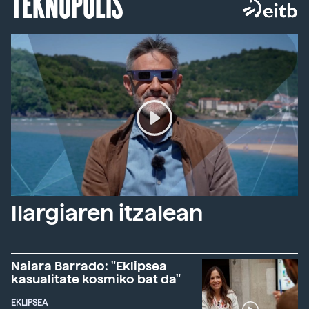
TEKNOPOLIS
Ilargiaren itzalean
Naiara Barrado: "Eklipsea
kasualitate kosmiko bat da"
EKLIPSEA