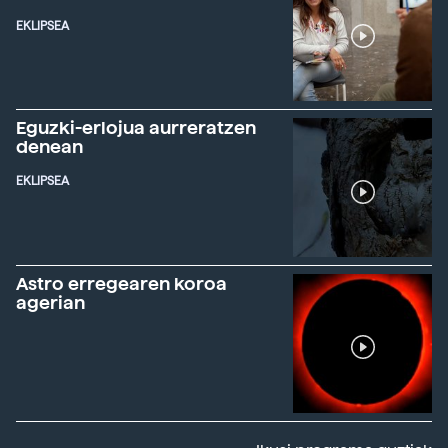
EKLIPSEA
Eguzki-erlojua aurreratzen
denean
EKLIPSEA
Astro erregearen koroa
agerian