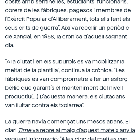
cosits amb sentinelles, estudiants, funcionaris,
obrers de les fàbriques, pagesos i membres de
l'Exèrcit Popular d'Alliberament, tots ells fent els
seus crits
de guerra”. Així va recollir un periòdic
de Xangai,
en 1958, la crònica d'aquell sagnant
dia.
“A la ciutat i en els suburbis es va mobilitzar la
meitat de la plantilla”, continua la crònica. “Les
fàbriques es van comprometre a fer un esforç
bèl·lic que garantís el manteniment del nivell
productiu(…) D'aquesta manera, els ciutadans
van lluitar contra els txolarrea”.
La guerra havia començat uns mesos abans. El
diari
Time
va rebre al maig d'aquest mateix any la
següent informació:
“A les cinc del matí es van