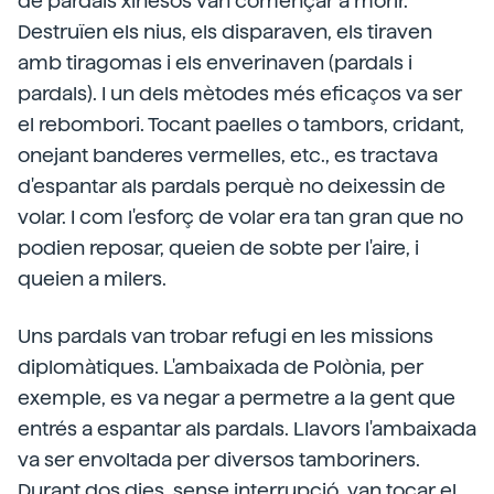
de pardals xinesos van començar a morir.
Destruïen els nius, els disparaven, els tiraven
amb tiragomas i els enverinaven (pardals i
pardals). I un dels mètodes més eficaços va ser
el rebombori. Tocant paelles o tambors, cridant,
onejant banderes vermelles, etc., es tractava
d'espantar als pardals perquè no deixessin de
volar. I com l'esforç de volar era tan gran que no
podien reposar, queien de sobte per l'aire, i
queien a milers.
Uns pardals van trobar refugi en les missions
diplomàtiques. L'ambaixada de Polònia, per
exemple, es va negar a permetre a la gent que
entrés a espantar als pardals. Llavors l'ambaixada
va ser envoltada per diversos tamboriners.
Durant dos dies, sense interrupció, van tocar el