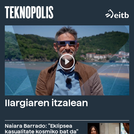
TEKNOPOLIS
Ilargiaren itzalean
Naiara Barrado: "Eklipsea
kasualitate kosmiko bat da"