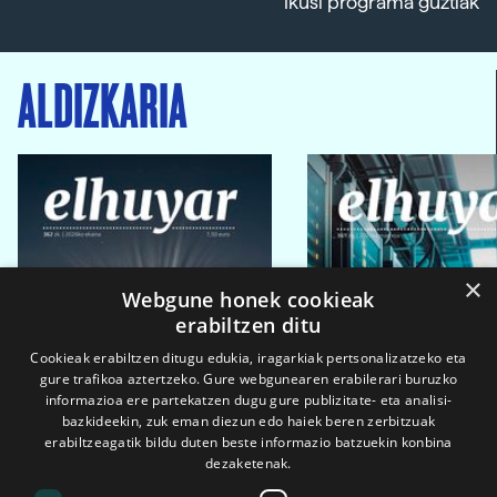
Ikusi programa guztiak
ALDIZKARIA
×
Webgune honek cookieak
erabiltzen ditu
Cookieak erabiltzen ditugu edukia, iragarkiak pertsonalizatzeko eta
gure trafikoa aztertzeko. Gure webgunearen erabilerari buruzko
informazioa ere partekatzen dugu gure publizitate- eta analisi-
bazkideekin, zuk eman diezun edo haiek beren zerbitzuak
erabiltzeagatik bildu duten beste informazio batzuekin konbina
dezaketenak.