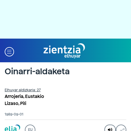
Oinarri-aldaketa
Elhuyar aldizkaria: 27
Arrojeria, Eustakio
Lizaso, Pili
1989-09-01
EU