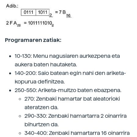
Programaren zatiak:
10-130: Menu nagusiaren aurkezpena eta
aukera baten hautaketa.
140-200: Saio batean egin nahi den ariketa-
kopurua definitzea.
250-550: Ariketa-multzo baten ebazpena.
270: Zenbaki hamartar bat aleatorioki
ateratzen da.
290-330: Zenbaki hamartarra 2 oinarrira
bihurtzen da.
340-400: Zenbaki hamartarra 16 oinarrira