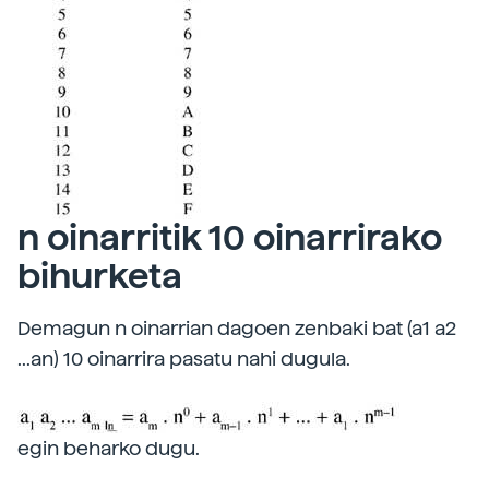
n oinarritik 10 oinarrirako
bihurketa
Demagun n oinarrian dagoen zenbaki bat (a1 a2
...an) 10 oinarrira pasatu nahi dugula.
egin beharko dugu.