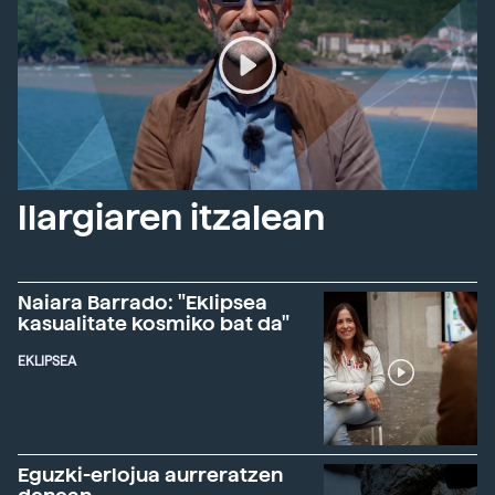
Ilargiaren itzalean
Naiara Barrado: "Eklipsea
kasualitate kosmiko bat da"
EKLIPSEA
Eguzki-erlojua aurreratzen