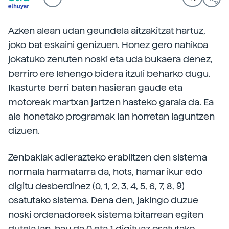
Azken alean udan geundela aitzakitzat hartuz,
joko bat eskaini genizuen. Honez gero nahikoa
jokatuko zenuten noski eta uda bukaera denez,
berriro ere lehengo bidera itzuli beharko dugu.
Ikasturte berri baten hasieran gaude eta
motoreak martxan jartzen hasteko garaia da. Ea
ale honetako programak lan horretan laguntzen
dizuen.
Zenbakiak adierazteko erabiltzen den sistema
normala harmatarra da, hots, hamar ikur edo
digitu desberdinez (0, 1, 2, 3, 4, 5, 6, 7, 8, 9)
osatutako sistema. Dena den, jakingo duzue
noski ordenadoreek sistema bitarrean egiten
dutela lan, hau da 0 eta 1 digituaz osatutako