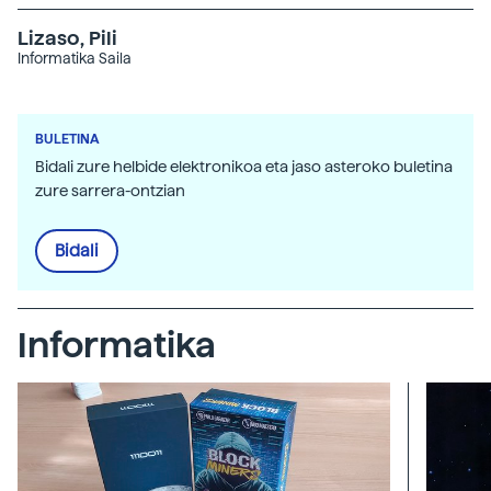
Lizaso, Pili
Informatika Saila
BULETINA
Bidali zure helbide elektronikoa eta jaso asteroko buletina
zure sarrera-ontzian
Bidali
Informatika