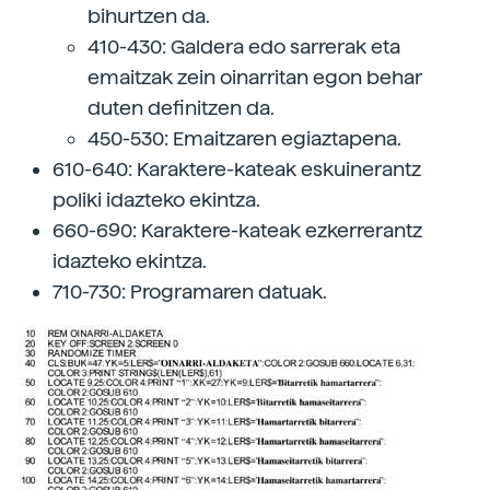
bihurtzen da.
410-430: Galdera edo sarrerak eta
emaitzak zein oinarritan egon behar
duten definitzen da.
450-530: Emaitzaren egiaztapena.
610-640: Karaktere-kateak eskuinerantz
poliki idazteko ekintza.
660-690: Karaktere-kateak ezkerrerantz
idazteko ekintza.
710-730: Programaren datuak.