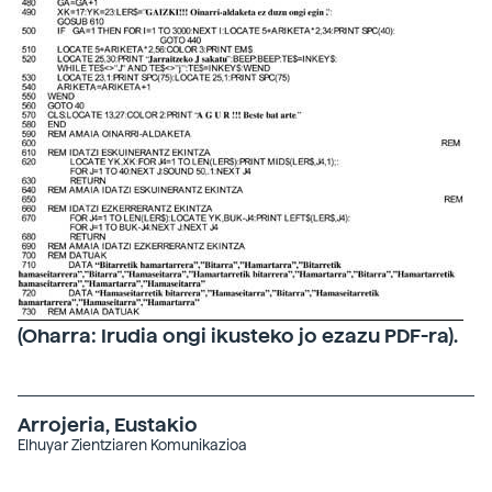
(Oharra: Irudia ongi ikusteko jo ezazu PDF-ra).
Arrojeria, Eustakio
Elhuyar Zientziaren Komunikazioa