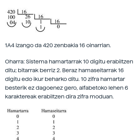
1A4 izango da 420 zenbakia 16 oinarrian.
Oharra: Sistema hamartarrak 10 digitu erabiltzen
ditu; bitarrak berriz 2. Beraz hamaseitarrak 16
digitu edo ikur beharko ditu. 10 zifra hamartar
besterik ez dagoenez gero, alfabetoko lehen 6
karaktereak erabiltzen dira zifra moduan.