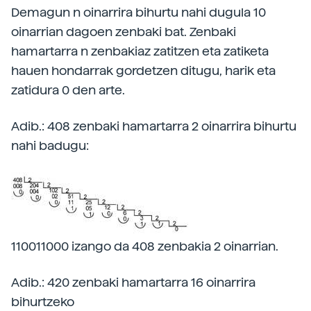
Demagun n oinarrira bihurtu nahi dugula 10
oinarrian dagoen zenbaki bat. Zenbaki
hamartarra n zenbakiaz zatitzen eta zatiketa
hauen hondarrak gordetzen ditugu, harik eta
zatidura 0 den arte.
Adib.: 408 zenbaki hamartarra 2 oinarrira bihurtu
nahi badugu:
110011000 izango da 408 zenbakia 2 oinarrian.
Adib.: 420 zenbaki hamartarra 16 oinarrira
bihurtzeko