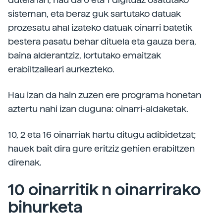
sisteman, eta beraz guk sartutako datuak
prozesatu ahal izateko datuak oinarri batetik
bestera pasatu behar dituela eta gauza bera,
baina alderantziz, lortutako emaitzak
erabiltzaileari aurkezteko.
Hau izan da hain zuzen ere programa honetan
aztertu nahi izan duguna: oinarri-aldaketak.
10, 2 eta 16 oinarriak hartu ditugu adibidetzat;
hauek bait dira gure eritziz gehien erabiltzen
direnak.
10 oinarritik n oinarrirako
bihurketa