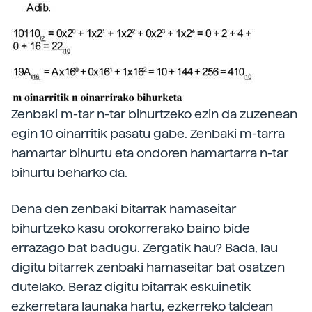
Zenbaki m-tar n-tar bihurtzeko ezin da zuzenean
egin 10 oinarritik pasatu gabe. Zenbaki m-tarra
hamartar bihurtu eta ondoren hamartarra n-tar
bihurtu beharko da.
Dena den zenbaki bitarrak hamaseitar
bihurtzeko kasu orokorrerako baino bide
errazago bat badugu. Zergatik hau? Bada, lau
digitu bitarrek zenbaki hamaseitar bat osatzen
dutelako. Beraz digitu bitarrak eskuinetik
ezkerretara launaka hartu, ezkerreko taldean