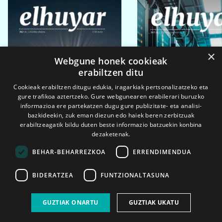
×
Webgune honek cookieak
erabiltzen ditu
Cookieak erabiltzen ditugu edukia, iragarkiak pertsonalizatzeko eta
gure trafikoa aztertzeko. Gure webgunearen erabilerari buruzko
informazioa ere partekatzen dugu gure publizitate- eta analisi-
bazkideekin, zuk eman diezun edo haiek beren zerbitzuak
erabiltzeagatik bildu duten beste informazio batzuekin konbina
dezaketenak.
BEHAR-BEHARREZKOA
ERRENDIMENDUA
BIDERATZEA
FUNTZIONALTASUNA
2026ko eka. 1a
2026ko mar. 1a
GUZTIAK ONARTU
GUZTIAK UKATU