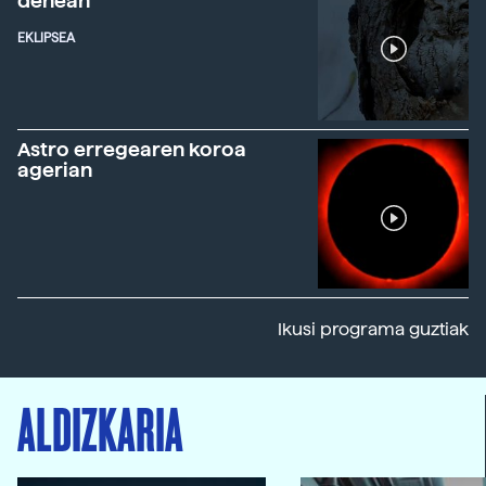
denean
EKLIPSEA
Astro erregearen koroa
agerian
Ikusi programa guztiak
ALDIZKARIA