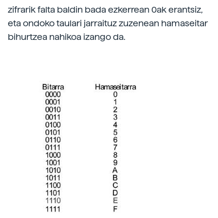
zifrarik falta baldin bada ezkerrean 0ak erantsiz,
eta ondoko taulari jarraituz zuzenean hamaseitar
bihurtzea nahikoa izango da.