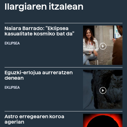
Ilargiaren itzalean
Naiara Barrado: "Eklipsea
kasualitate kosmiko bat da"
EKLIPSEA
Eguzki-erlojua aurreratzen
denean
EKLIPSEA
Astro erregearen koroa
agerian