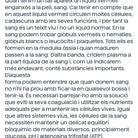
Quan tenim un tall apareix un líquid vermell
enganxós a la pell, sang. Cal tenir en compte que
en aquest líquid vermell circulen moltes cèl·lules,
cadascuna amb les seves funcions, i per tant la
sang és un teixit viu i no un líquid normal. En la
sang podem trobar glòbuls vermells o hematies,
glòbuls blancs o leucòcits i plaquetes. Tots ells es
formen en la medul·la òssia i quan maduren
passen a la sang. D'altra banda, cridem plasma a
la part líquida de la sang i, com us indicarem
més endavant, conté substàncies importants.
D'aquesta
forma podem entendre que quan donem sang
no n'hi ha prou amb ficar-la en qualsevol bossa i
tenir-la. És necessari barrejar-ho amb la solució
que eviti la seva coagulació i utilitzar els nutrients
adequats per a mantenir les cèl·lules vives. Igual
que altres sistemes vius, les cèl·lules de la sang
necessiten mantenir un delicat equilibri
bioquímic de materials diversos, principalment
glucosa, pH i adenosina trifosfat (ATP).