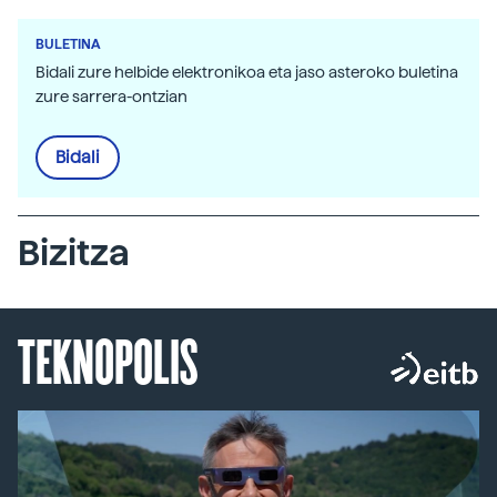
BULETINA
Bidali zure helbide elektronikoa eta jaso asteroko buletina
zure sarrera-ontzian
Bidali
Bizitza
TEKNOPOLIS