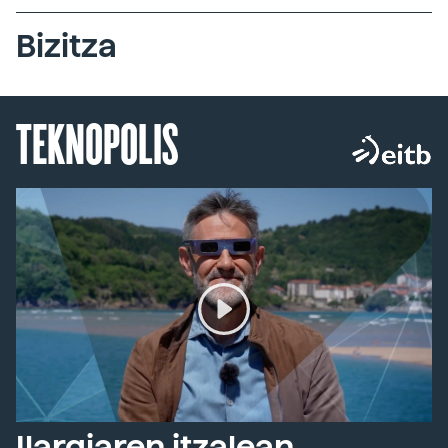
Bizitza
TEKNOPOLIS
Ilargiaren itzalean