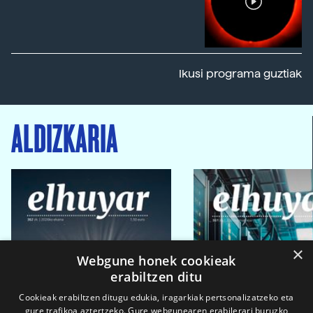
Ikusi programa guztiak
ALDIZKARIA
×
Webgune honek cookieak
erabiltzen ditu
Cookieak erabiltzen ditugu edukia, iragarkiak pertsonalizatzeko eta
gure trafikoa aztertzeko. Gure webgunearen erabilerari buruzko