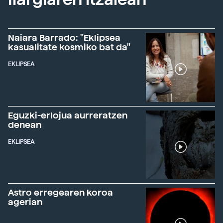
Naiara Barrado: "Eklipsea
kasualitate kosmiko bat da"
EKLIPSEA
Eguzki-erlojua aurreratzen
denean
EKLIPSEA
Astro erregearen koroa
agerian