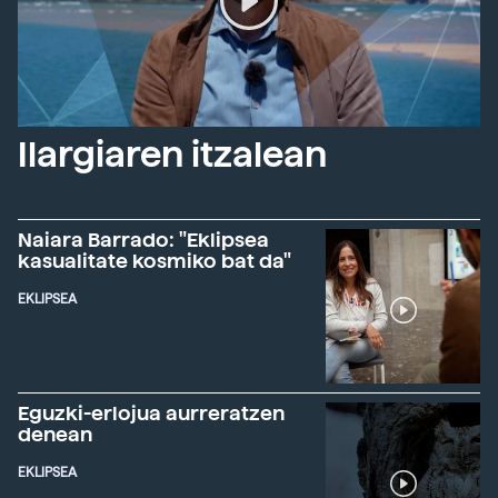
Ilargiaren itzalean
Naiara Barrado: "Eklipsea
kasualitate kosmiko bat da"
EKLIPSEA
Eguzki-erlojua aurreratzen
denean
EKLIPSEA