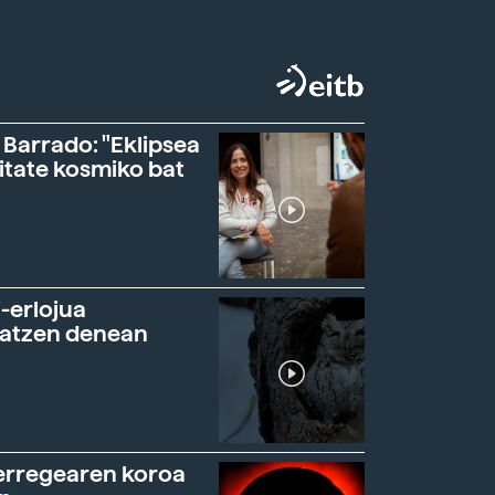
 Barrado: "Eklipsea
itate kosmiko bat
-erlojua
ratzen denean
erregearen koroa