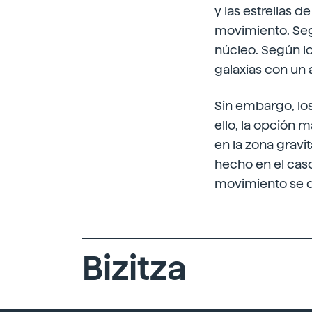
y las estrellas 
movimiento. Seg
núcleo. Según lo
galaxias con un 
Sin embargo, los
ello, la opción m
en la zona gravi
hecho en el caso
movimiento se d
Bizitza