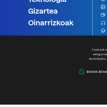
Gizartea
Oinarrizkoak
Cookieak e
webgunear
bazkideekin,
BEHAR-BEH