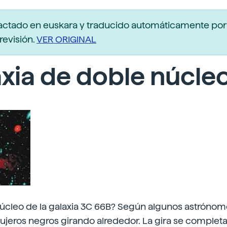
actado en euskara y traducido automáticamente po
revisión.
VER ORIGINAL
xia de doble núcle
núcleo de la galaxia 3C 66B? Según algunos astrónom
jeros negros girando alrededor. La gira se completa