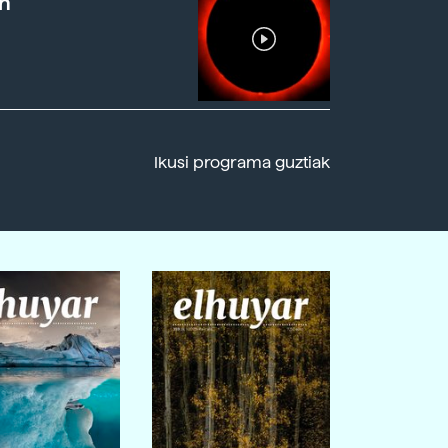
n
Ikusi programa guztiak