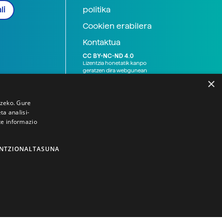
politika
li
Cookien erabilera
Kontaktua
CC BY-NC-ND 4.0
Lizentzia honetatik kanpo
geratzen dira webgunean
argitaratutako baliabide
×
grafikoak (argazki eta
ilustrazioak), baita Elhuyar ez
den bestelako erakunde eta
tzeko. Gure
norbanakoek idatzitakoak
a analisi-
ere. Kanpo-esteken bidez
te informazio
emandako edukiak esteka
horietan agertzen den
lizentziapean daude,
gehienetan copyright-a
NTZIONALTASUNA