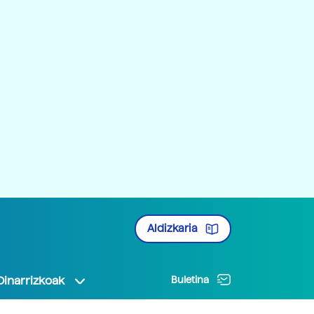
Aldizkaria
Oinarrizkoak
Buletina