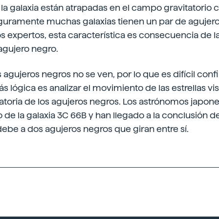
de la galaxia están atrapadas en el campo gravitatorio
uramente muchas galaxias tienen un par de agujero
s expertos, esta característica es consecuencia de l
agujero negro.
 agujeros negros no se ven, por lo que es difícil conf
ás lógica es analizar el movimiento de las estrellas vi
tatoria de los agujeros negros. Los astrónomos japone
 de la galaxia 3C 66B y han llegado a la conclusión 
ebe a dos agujeros negros que giran entre sí.