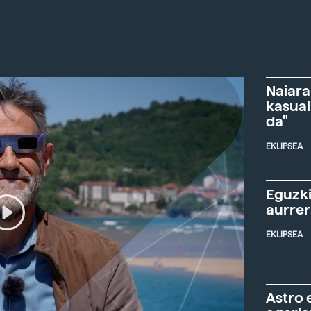
Naiara
kasual
da"
EKLIPSEA
Eguzki
aurre
EKLIPSEA
Astro 