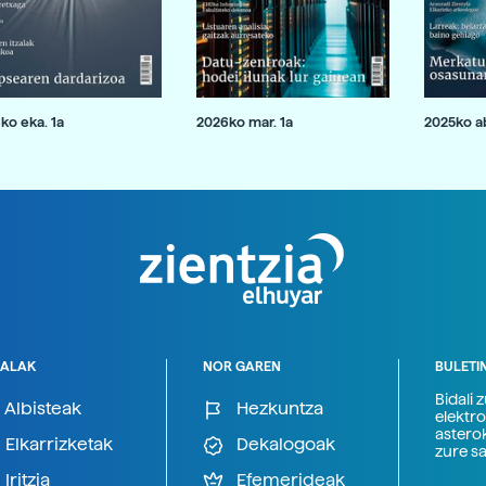
ko eka. 1a
2026ko mar. 1a
2025ko ab
ALAK
NOR GAREN
BULETI
Bidali 
Albisteak
Hezkuntza
elektro
astero
Elkarrizketak
Dekalogoak
zure s
Iritzia
Efemerideak