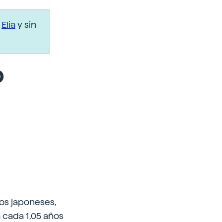
r
Elia
y sin
o
os japoneses,
 cada 1,05 años