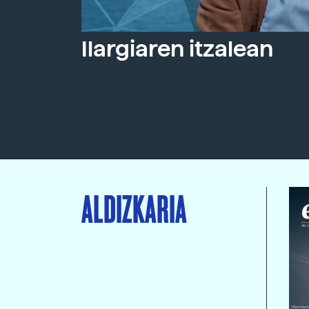
Ilargiaren itzalean
ALDIZKARIA