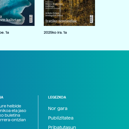
e. 1a
2025ko ira. 1a
NA
LEGEZKOA
zure helbide
Nor gara
nikoa eta jaso
ko buletina
Publizitatea
arrera-ontzian
Pribatutasun