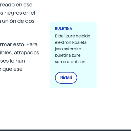
 creado en ese
s negros en el
a unión de dos
BULETINA
Bidali zure helbide
elektronikoa eta
irmar esto. Para
jaso asteroko
sibles, atrapadas
buletina zure
ses lo han
sarrera-ontzian
de que ese
Bidali