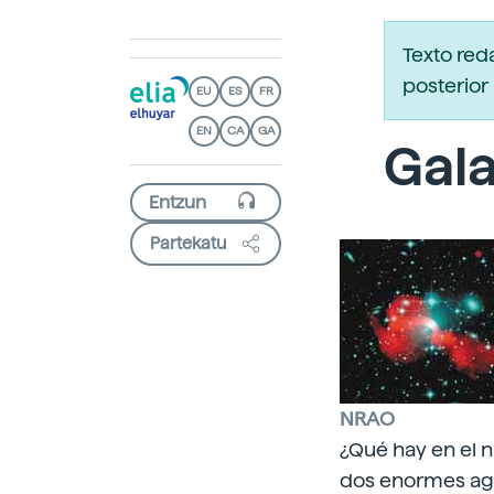
Texto red
posterior 
EU
ES
FR
EN
CA
GA
Gala
Partekatu
NRAO
¿Qué hay en el 
dos enormes agu