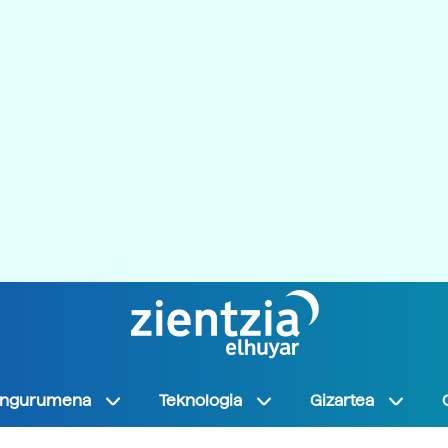
Ingurumena
Teknologia
Gizartea