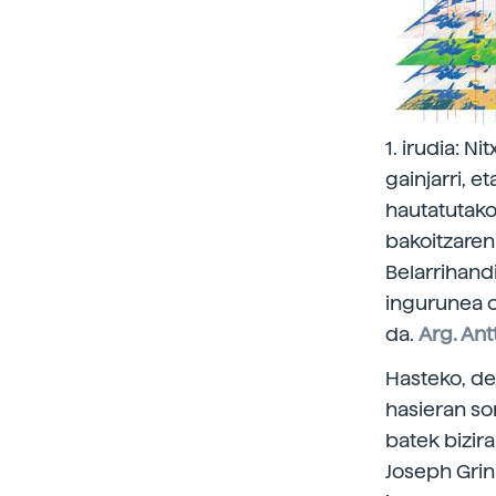
1. irudia: 
gainjarri, 
hautatutako 
bakoitzaren
Belarrihand
ingurunea o
da.
Arg. Ant
Hasteko, de
hasieran sor
batek bizir
Joseph Grin