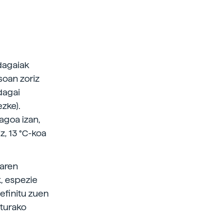
ldagaiak
soan zoriz
dagai
zke).
agoa izan,
, 13 °C-koa
earen
k, espezie
efinitu zuen
aturako