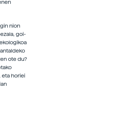
menen
gin nion
ezala, goi-
 ekologikoa
lantaldeko
zen ote du?
etako
 eta horiei
ian