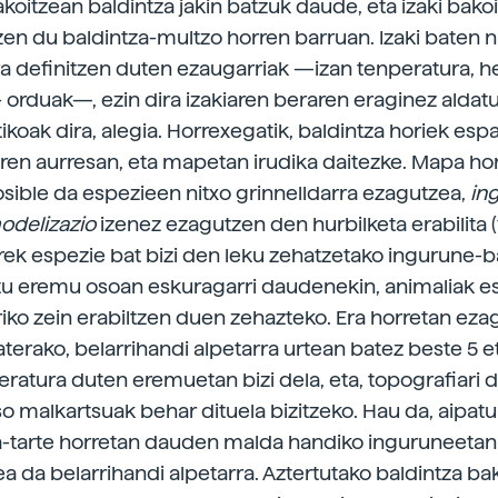
koitzean baldintza jakin batzuk daude, eta izaki bako
zen du baldintza-multzo horren barruan. Izaki baten n
ra definitzen duten ezaugarriak —izan tenperatura, 
 orduak—, ezin dira izakiaren beraren eraginez aldatu
koak dira, alegia. Horrexegatik, baldintza horiek esp
ren aurresan, eta mapetan irudika daitezke. Mapa ho
posible da espezieen nitxo grinnelldarra ezagutzea,
in
odelizazio
izenez ezagutzen den hurbilketa erabilita (1.
rek espezie bat bizi den leku zehatzetako ingurune-b
tu eremu osoan eskuragarri daudenekin, animaliak e
riko zein erabiltzen duen zehazteko. Era horretan eza
terako, belarrihandi alpetarra urtean batez beste 5 e
eratura duten eremuetan bizi dela, eta, topografiari 
o malkartsuak behar dituela bizitzeko. Hau da, aipatu
-tarte horretan dauden malda handiko inguruneetan so
a da belarrihandi alpetarra. Aztertutako baldintza ba