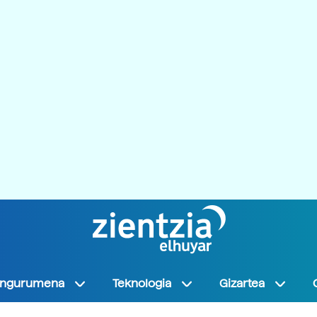
Ingurumena
Teknologia
Gizartea