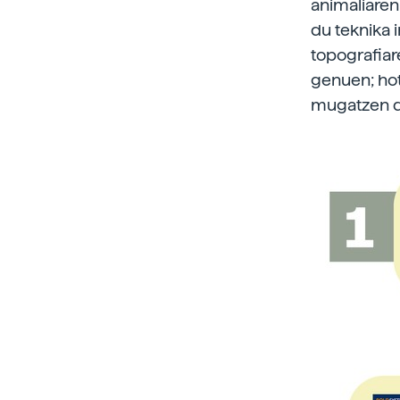
animaliaren
du teknika 
topografiar
genuen; hot
mugatzen du