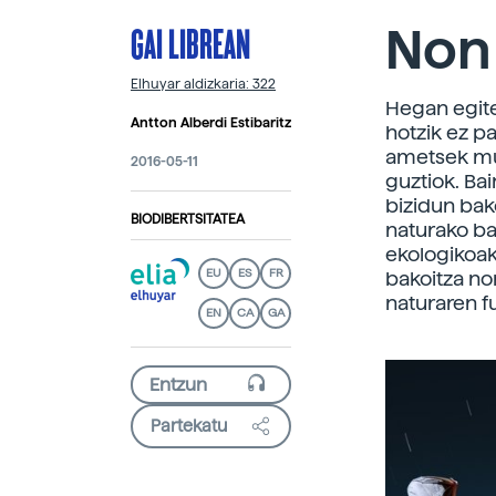
GAI LIBREAN
Non
Elhuyar aldizkaria: 322
Hegan egite
Antton Alberdi Estibaritz
hotzik ez p
ametsek mug
2016-05-11
guztiok. Ba
bizidun bak
BIODIBERTSITATEA
naturako ba
ekologikoak 
EU
ES
FR
bakoitza no
naturaren f
EN
CA
GA
Partekatu