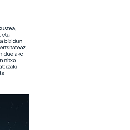
kustea,
 eta
a bizidun
rtsitateaz,
n duelako
n nitxo
: izaki
ta