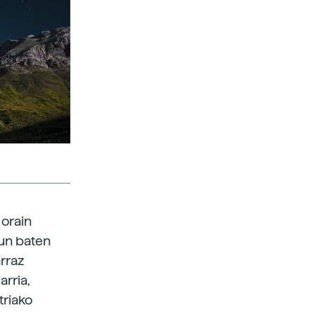
 orain
gun baten
arraz
arria,
triako