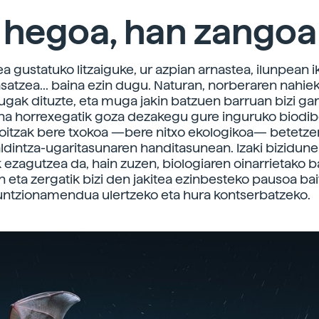
 hegoa, han zangoa
a gustatuko litzaiguke, ur azpian arnastea, ilunpean i
asatzea... baina ezin dugu. Naturan, norberaren nahiek
ak dituzte, eta muga jakin batzuen barruan bizi gar
ina horrexegatik goza dezakegu gure inguruko biodibe
oitzak bere txokoa —bere nitxo ekologikoa— betetze
ldintza-ugaritasunaren handitasunean. Izaki bizidune
ezagutzea da, hain zuzen, biologiaren oinarrietako bat
n eta zergatik bizi den jakitea ezinbesteko pausoa bai
untzionamendua ulertzeko eta hura kontserbatzeko.