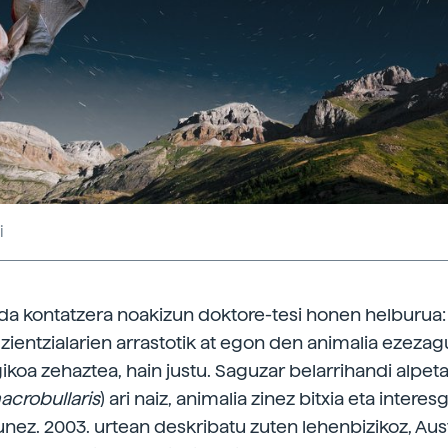
i
 da kontatzera noakizun doktore-tesi honen helburua:
e zientzialarien arrastotik at egon den animalia ezeza
ikoa zehaztea, hain justu. Saguzar belarrihandi alpet
acrobullaris
) ari naiz, animalia zinez bitxia eta interesg
unez. 2003. urtean deskribatu zuten lehenbizikoz, Aus