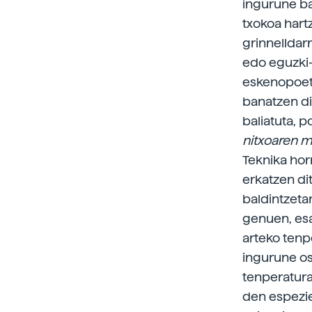
ingurune ba
txokoa hart
grinnelldar
edo eguzki-
eskenopoeti
banatzen di
baliatuta, 
nitxoaren m
Teknika hor
erkatzen di
baldintzeta
genuen, esa
arteko tenp
ingurune os
tenperatura
den espezie