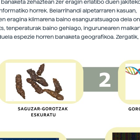
 banaketa zehaztean zer eragin erlatibo duen jakiteko
informatiko horrek. Belarrihandi alpetarraren kasuan,
en eragina klimarena baino esanguratsuagoa dela on
s, tenperaturak baino gehiago, ingurunearen malka
ela espezie horren banaketa geografikoa. Zergatik,