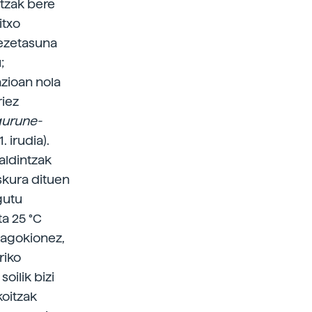
itzak bere
itxo
hezetasuna
;
azioan nola
riez
gurune-
 irudia).
aldintzak
skura dituen
gutu
ta 25 °C
dagokionez,
riko
ilik bizi
koitzak