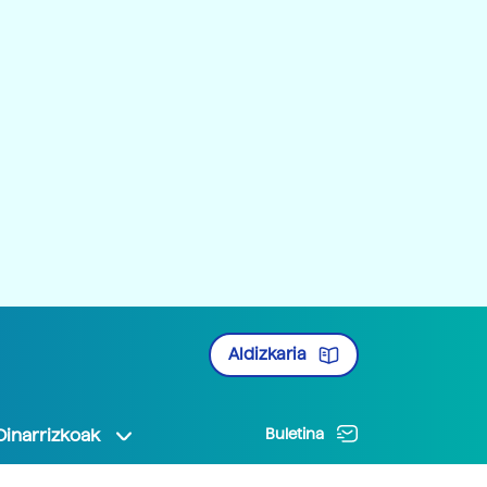
Aldizkaria
Oinarrizkoak
Buletina