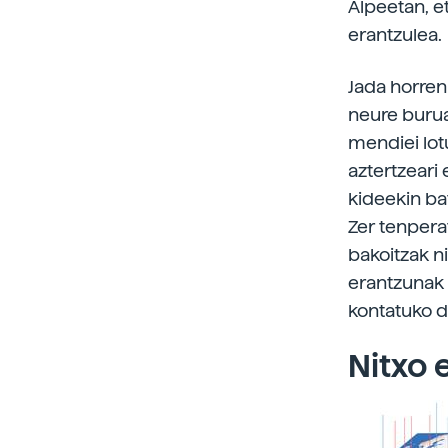
Alpeetan, e
erantzulea.
Jada horren
neure burua
mendiei lot
aztertzeari
kideekin ba
Zer tenpera
bakoitzak ni
erantzunak b
kontatuko d
Nitxo 