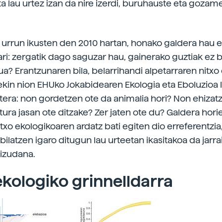
ta lau urtez izan da nire izerdi, buruhauste eta goza
 urrun ikusten den 2010 hartan, honako galdera hau e
ri: zergatik dago saguzar hau, gainerako guztiak ez b
ua? Erantzunaren bila, belarrihandi alpetarraren nitxo
 ekin nion EHUko Jokabidearen Ekologia eta Eboluzioa 
tera: non gordetzen ote da animalia hori? Non ehizat
tura jasan ote ditzake? Zer jaten ote du? Galdera hori
txo ekologikoaren ardatz bati egiten dio erreferentzia,
ilatzen igaro ditugun lau urteetan ikasitakoa da jarra
izudana.
ekologiko grinnelldarra