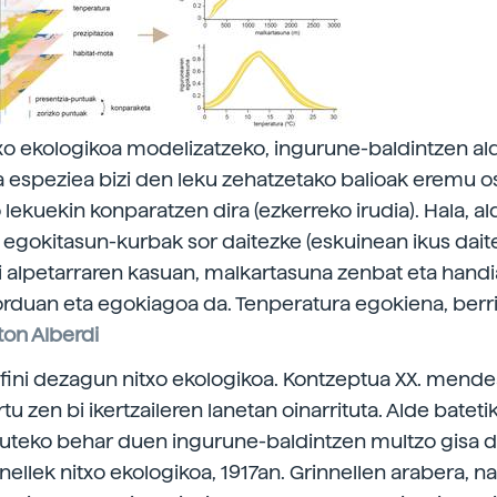
Nitxo ekologikoa modelizatzeko, ingurune-baldintzen a
eta espeziea bizi den leku zehatzetako balioak eremu o
lekuekin konparatzen dira (ezkerreko irudia). Hala, al
 egokitasun-kurbak sor daitezke (eskuinean ikus daite
i alpetarraren kasuan, malkartasuna zenbat eta handi
rduan eta egokiagoa da. Tenperatura egokiena, berriz
ton Alberdi
fini dezagun nitxo ekologikoa. Kontzeptua XX. mend
tu zen bi ikertzaileren lanetan oinarrituta. Alde bateti
auteko behar duen ingurune-baldintzen multzo gisa d
nellek nitxo ekologikoa, 1917an. Grinnellen arabera, n