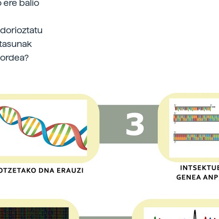
 ere balio
dorioztatu
rtasunak
 ordea?