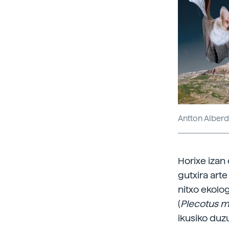
Antton Alberd
Horixe izan
gutxira art
nitxo ekolog
(
Plecotus m
ikusiko duz