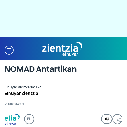
NOMAD Antartikan
Elhuyar aldizkaria: 152
Elhuyar Zientzia
2000-03-01
EU