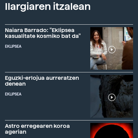
Ilargiaren itzalean
Naiara Barrado: "Eklipsea
kasualitate kosmiko bat da"
EKLIPSEA
Eguzki-erlojua aurreratzen
denean
EKLIPSEA
Astro erregearen koroa
agerian