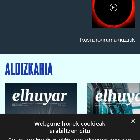
Ikusi programa guztiak
ALDIZKARIA
×
Webgune honek cookieak
erabiltzen ditu
Cookieak erabiltzen ditugu edukia, iragarkiak pertsonalizatzeko eta