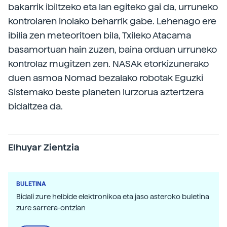
bakarrik ibiltzeko eta lan egiteko gai da, urruneko
kontrolaren inolako beharrik gabe. Lehenago ere
ibilia zen meteoritoen bila, Txileko Atacama
basamortuan hain zuzen, baina orduan urruneko
kontrolaz mugitzen zen. NASAk etorkizunerako
duen asmoa Nomad bezalako robotak Eguzki
Sistemako beste planeten lurzorua aztertzera
bidaltzea da.
Elhuyar Zientzia
BULETINA
Bidali zure helbide elektronikoa eta jaso asteroko buletina
zure sarrera-ontzian