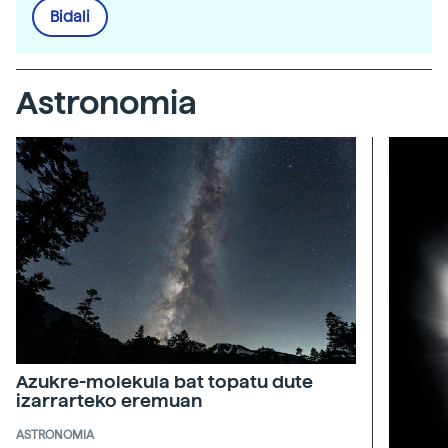
Bidali
Astronomia
Azukre-molekula bat topatu dute
izarrarteko eremuan
ASTRONOMIA