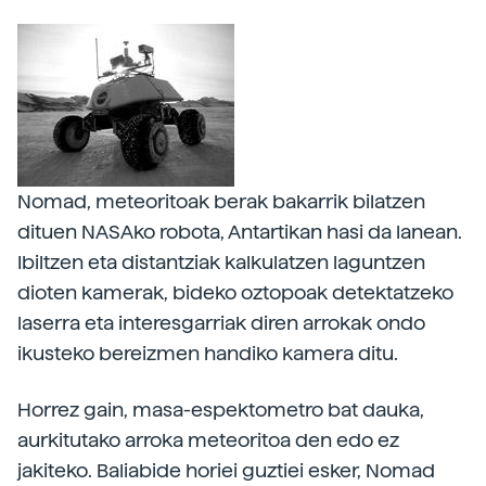
Nomad, meteoritoak berak bakarrik bilatzen
dituen NASAko robota, Antartikan hasi da lanean.
Ibiltzen eta distantziak kalkulatzen laguntzen
dioten kamerak, bideko oztopoak detektatzeko
laserra eta interesgarriak diren arrokak ondo
ikusteko bereizmen handiko kamera ditu.
Horrez gain, masa-espektometro bat dauka,
aurkitutako arroka meteoritoa den edo ez
jakiteko. Baliabide horiei guztiei esker, Nomad