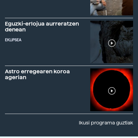
Eguzki-erlojua aurreratzen
denean
EKLIPSEA
Astro erregearen koroa
agerian
Ikusi programa guztiak