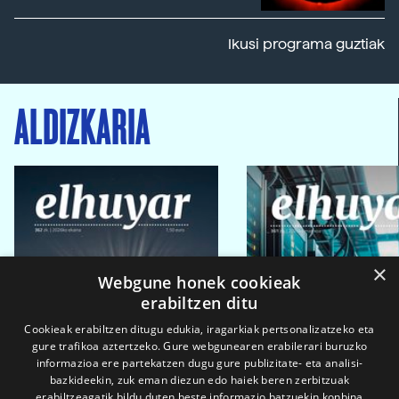
Ikusi programa guztiak
ALDIZKARIA
×
Webgune honek cookieak
erabiltzen ditu
Cookieak erabiltzen ditugu edukia, iragarkiak pertsonalizatzeko eta
gure trafikoa aztertzeko. Gure webgunearen erabilerari buruzko
informazioa ere partekatzen dugu gure publizitate- eta analisi-
bazkideekin, zuk eman diezun edo haiek beren zerbitzuak
erabiltzeagatik bildu duten beste informazio batzuekin konbina