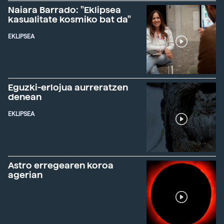
Naiara Barrado: "Eklipsea
kasualitate kosmiko bat da"
EKLIPSEA
Eguzki-erlojua aurreratzen
denean
EKLIPSEA
Astro erregearen koroa
agerian