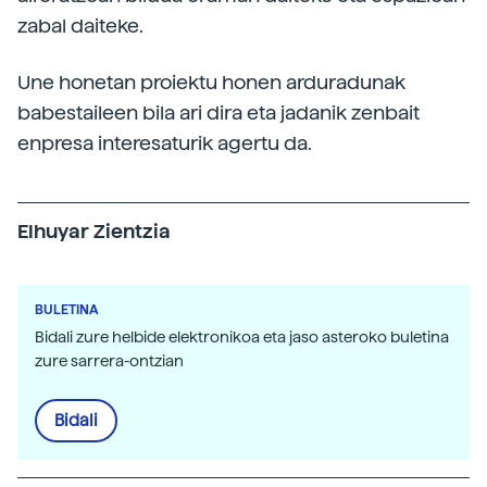
zabal daiteke.
Une honetan proiektu honen arduradunak
babestaileen bila ari dira eta jadanik zenbait
enpresa interesaturik agertu da.
Elhuyar Zientzia
BULETINA
Bidali zure helbide elektronikoa eta jaso asteroko buletina
zure sarrera-ontzian
Bidali