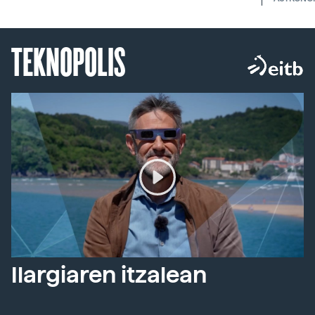
TEKNOPOLIS
Ilargiaren itzalean