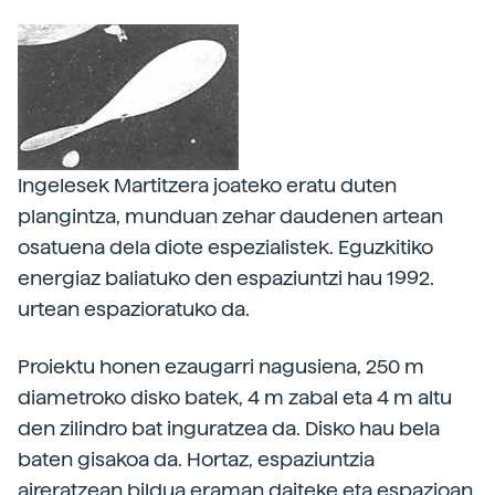
Ingelesek Martitzera joateko eratu duten
plangintza, munduan zehar daudenen artean
osatuena dela diote espezialistek. Eguzkitiko
energiaz baliatuko den espaziuntzi hau 1992.
urtean espazioratuko da.
Proiektu honen ezaugarri nagusiena, 250 m
diametroko disko batek, 4 m zabal eta 4 m altu
den zilindro bat inguratzea da. Disko hau bela
baten gisakoa da. Hortaz, espaziuntzia
aireratzean bildua eraman daiteke eta espazioan