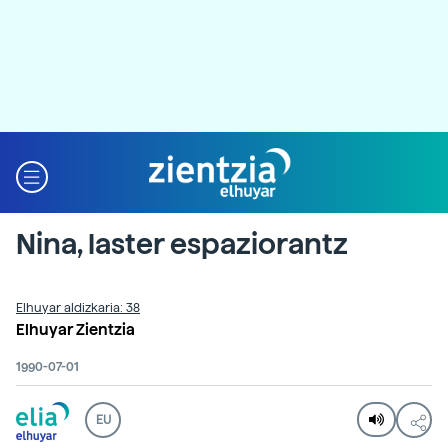
Nina, laster espaziorantz
Elhuyar aldizkaria: 38
Elhuyar Zientzia
1990-07-01
EU