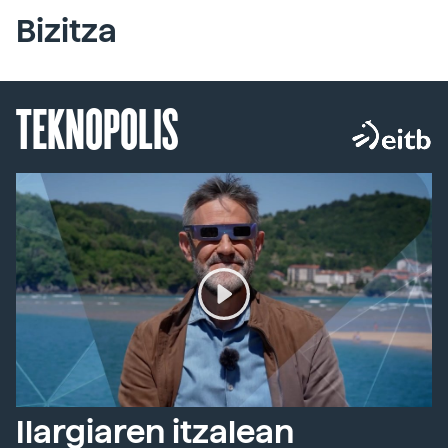
Bizitza
TEKNOPOLIS
Ilargiaren itzalean