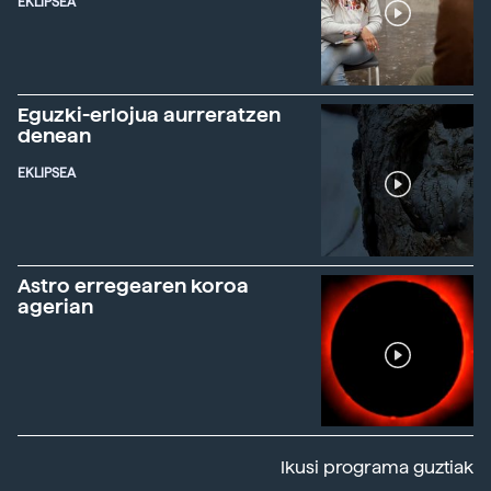
EKLIPSEA
Eguzki-erlojua aurreratzen
denean
EKLIPSEA
Astro erregearen koroa
agerian
Ikusi programa guztiak