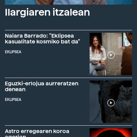
Ilargiaren itzalean
Naiara Barrado: "Eklipsea
kasualitate kosmiko bat da"
EKLIPSEA
Eguzki-erlojua aurreratzen
denean
EKLIPSEA
Astro erregearen koroa
agerian