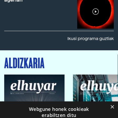
Ikusi programa guztiak
ALDIZKARIA
×
Webgune honek cookieak
erabiltzen ditu