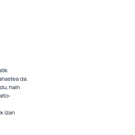
tik
ahastea da.
 du, hain
alto-
k izan