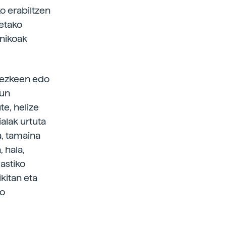
ko erabiltzen
ietako
anikoak
itezkeen edo
tun
e, helize
alak urtuta
a, tamaina
 hala,
astiko
kitan eta
io