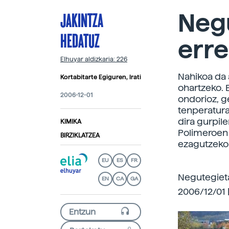
JAKINTZA
Negu
HEDATUZ
err
Elhuyar aldizkaria: 226
Nahikoa da a
Kortabitarte Egiguren, Irati
ohartzeko. 
2006-12-01
ondorioz, g
tenperatura
dira gurpil
KIMIKA
Polimeroen 
BIRZIKLATZEA
ezagutzeko 
EU
ES
FR
Negutegieta
EN
CA
GA
2006/12/01 |