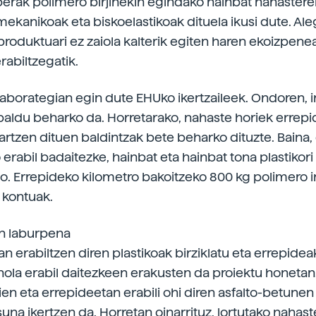
erak polimero birjinekin egindako hainbat nahaster
ekanikoak eta biskoelastikoak dituela ikusi dute. Ale
roduktuari ez zaiola kalterik egiten haren ekoizpen
erabiltzegatik.
 laborategian egin dute EHUko ikertzaileek. Ondoren, i
baldu beharko da. Horretarako, nahaste horiek errep
artzen dituen baldintzak bete beharko dituzte. Baina,
 erabil badaitezke, hainbat eta hainbat tona plastikori
. Errepideko kilometro bakoitzeko 800 kg polimero i
 kontuak.
n laburpena
n erabiltzen diren plastikoak birziklatu eta errepidea
ola erabil daitezkeen erakusten da proiektu honetan. 
ien eta errepideetan erabili ohi diren asfalto-betunen
una ikertzen da. Horretan oinarrituz, lortutako nahas