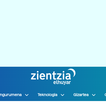
Ingurumena
Teknologia
Gizartea