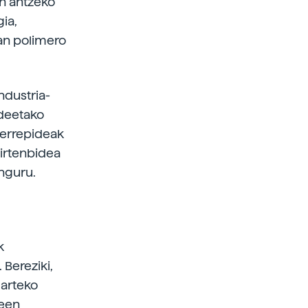
en antzeko
gia,
ean polimero
ndustria-
ideetako
 errepideak
 irtenbidea
nguru.
k
Bereziki,
 arteko
teen