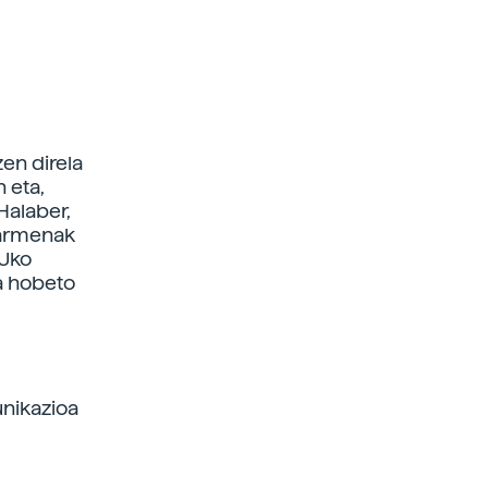
zen direla
 eta,
Halaber,
barmenak
HUko
oa hobeto
unikazioa