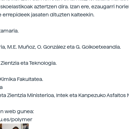
skoelastikoak aztertzen dira. Izan ere, ezaugarri horie
 errepideek jasaten dituzten kalteekin.
tamaria.
ia, M.E. Muñoz, O. González eta G. Goikoetxeandia.
Zientzia eta Teknologia.
Kimika Fakultatea.
oa
ta Zientzia Ministerioa, Intek eta Kanpezuko Asfaltos 
en web gunea:
u.es/polymer