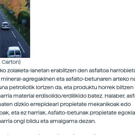
. Carton)
ko zolaketa-lanetan erabiltzen den asfaltoa harrobieta
o mineral-agregakinen eta asfalto-betunaren arteko n
na petroliotik lortzen da, eta produktu horrek biltzen
arria material erdisolido/erdilikido batez. Halaber, asf
ten dizkio errepideari propietate mekanikoak edo
oak, eta ez harriak. Asfalto-betunak propietate egokia
harria ongi bildu eta amalgama dezan.