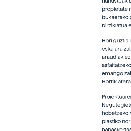
nahasteak b
propietate m
bukaerako p
birziklatua 
Hori guztia
eskalara za
araudiak ez
asfaltatzeko
emango zaio
Hortik atera
Proiektuare
Negutegieta
hobetzeko n
plastiko hor
nahaskortas