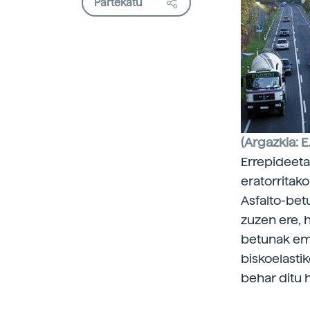
Partekatu
(Argazkia: E
Errepideeta
eratorritak
Asfalto-betu
zuzen ere, h
betunak ema
biskoelastik
behar ditu 