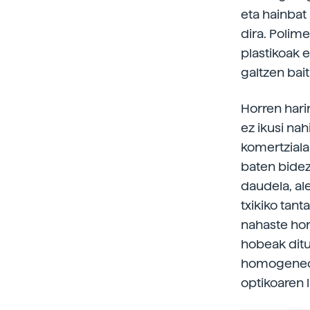
eta hainbat 
dira. Polime
plastikoak 
galtzen bait
Horren hari
ez ikusi nah
komertziala
baten bidez.
daudela, al
txikiko tan
nahaste hor
hobeak ditu
homogeneoki
optikoaren 