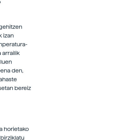
o
gehitzen
k izan
enperatura-
arrailik
iluen
 Dena den,
Nahaste
setan bereiz
a horietako
birziklatu