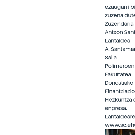
ezaugarri bi
zuzena dute
Zuzendaria
Antxon San
Lantaldea
A. Santamar
Saila
Polimeroen 
Fakultatea
Donostiako 
Finantziazi
Hezkuntza e
enpresa.
Lantaldear
www.sc.eh