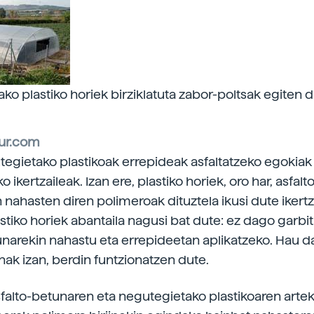
o plastiko horiek birziklatuta zabor-poltsak egiten di
ur.com
tegietako plastikoak errepideak asfaltatzeko egokiak
ikertzaileak. Izan ere, plastiko horiek, oro har, asfalt
 nahasten diren polimeroak dituztela ikusi dute ikertz
astiko horiek abantaila nagusi bat dute: ez dago garbi
unarekin nahastu eta errepideetan aplikatzeko. Hau da
nak izan, berdin funtzionatzen dute.
sfalto-betunaren eta negutegietako plastikoaren arte