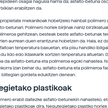
rrepideen osagai nagusia harria da; asfalto-betuna os
txikian erabiltzen da.
 propietate mekanikoak hobetzeko hainbat polimero 
lto-betunari. Polimero horiek birjinak nahiz birziklatua
olimeroa gehitzean, besteak beste asfalto-betunak t
rien aurrean duen erantzuna hobetzen da. Hala, ez da 
faltoan tenperatura baxuetan, eta pisu handiko ibilga
 du ildo edo ildaskarik sortzen tenperatura altuetan.
a da asfalto-betuna eta polimeroa egoki nahastea. 
korra izan behar du, asfalto-betuna eta polimeroa fa
, biltegian gordeta edukitzen denean.
gietako plastikoak
imero erabil daitezke asfalto-betunekin nahasteko, et
ietako plastikoak dira. Negutegietako plastiko horiek 