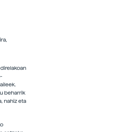
ra,
 direlakoan
o-
aileek.
tu beharrik
, nahiz eta
ko