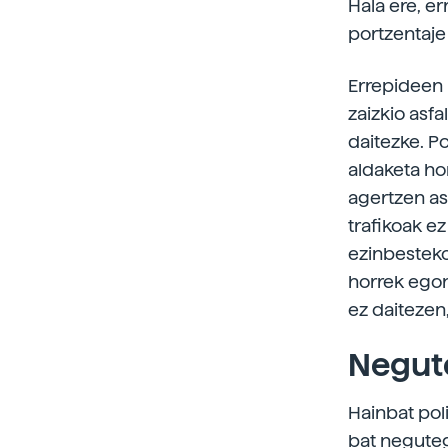
Hala ere, e
portzentaje 
Errepideen
zaizkio asfa
daitezke. P
aldaketa ho
agertzen as
trafikoak ez
ezinbesteko
horrek egon
ez daitezen
Negute
Hainbat pol
bat neguteg