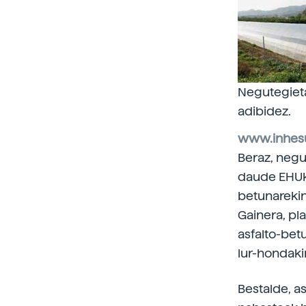
Negutegietak
adibidez.
www.inhes
Beraz, negu
daude EHUko 
betunarekin
Gainera, pl
asfalto-bet
lur-hondaki
Bestalde, a