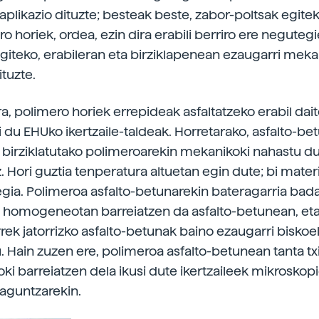
aplikazio dituzte; besteak beste, zabor-poltsak egite
ro horiek, ordea, ezin dira erabili berriro ere neguteg
egiteko, erabileran eta birziklapenean ezaugarri mek
ituzte.
ra, polimero horiek errepideak asfaltatzeko erabil da
i du EHUko ikertzaile-taldeak. Horretarako, asfalto-be
 birziklatutako polimeroarekin mekanikoki nahastu dut
 Hori guztia tenperatura altuetan egin dute; bi materi
egia. Polimeroa asfalto-betunarekin bateragarria bad
ta homogeneotan barreiatzen da asfalto-betunean, eta,
rek jatorrizko asfalto-betunak baino ezaugarri biskoel
. Hain zuzen ere, polimeroa asfalto-betunean tanta txi
 barreiatzen dela ikusi dute ikertzaileek mikroskop
laguntzarekin.