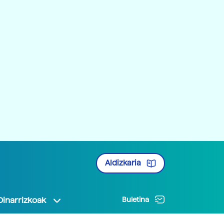
Aldizkaria
Oinarrizkoak
Buletina