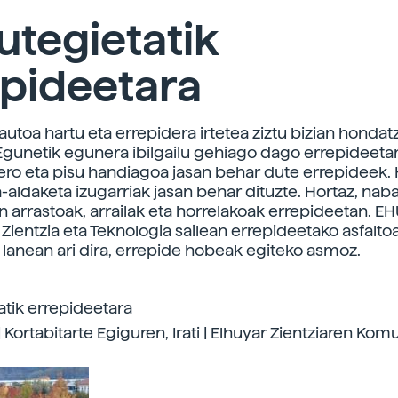
tegietatik
epideetara
utoa hartu eta errepidera irtetea ziztu bizian hondat
Egunetik egunera ibilgailu gehiago dago errepideetan
ero eta pisu handiagoa jasan behar dute errepideek. 
-aldaketa izugarriak jasan behar dituzte. Hortaz, na
en arrastoak, arrailak eta horrelakoak errepideetan. E
Zientzia eta Teknologia sailean errepideetako asfalt
lanean ari dira, errepide hobeak egiteko asmoz.
tik errepideetara
 Kortabitarte Egiguren, Irati | Elhuyar Zientziaren Kom