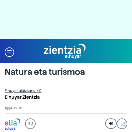
Natura eta turismoa
Elhuyar aldizkaria: 90
Elhuyar Zientzia
1994-12-01
EU