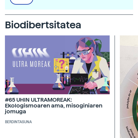
Biodibertsitatea
#65 UHIN ULTRAMOREAK:
Ekologismoaren ama, misoginiaren
jomuga
BERDINTASUNA