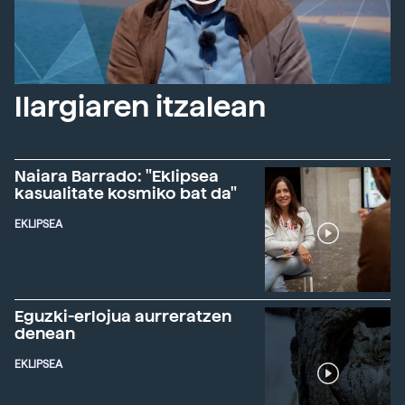
Ilargiaren itzalean
Naiara Barrado: "Eklipsea
kasualitate kosmiko bat da"
EKLIPSEA
Eguzki-erlojua aurreratzen
denean
EKLIPSEA