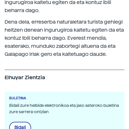
ingurugiroa kaltetu egiten da eta kontuz ibili
beharra dago.
Dena dela, erreserba naturaletara turista gehiegi
heltzen denean ingurugiroa kaltetu egiten da eta
kontuz ibili beharra dago. Everest mendia,
esaterako, munduko zabortegi altuena da eta
Galapago irlak gero eta kaltetuago daude.
Elhuyar Zientzia
BULETINA
Bidali zure helbide elektronikoa eta jaso asteroko buletina
zure sarrera-ontzian
Bidali