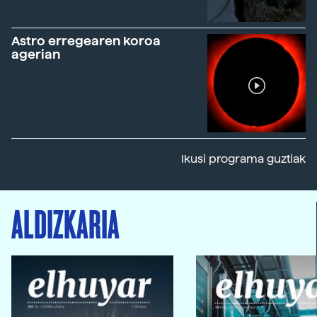
Astro erregearen koroa
agerian
Ikusi programa guztiak
ALDIZKARIA