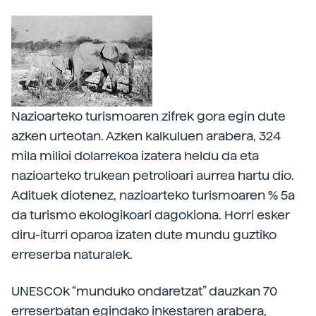
Nazioarteko turismoaren zifrek gora egin dute
azken urteotan. Azken kalkuluen arabera, 324
mila milioi dolarrekoa izatera heldu da eta
nazioarteko trukean petrolioari aurrea hartu dio.
Adituek diotenez, nazioarteko turismoaren % 5a
da turismo ekologikoari dagokiona. Horri esker
diru-iturri oparoa izaten dute mundu guztiko
erreserba naturalek.
UNESCOk “munduko ondaretzat” dauzkan 70
erreserbatan egindako inkestaren arabera,