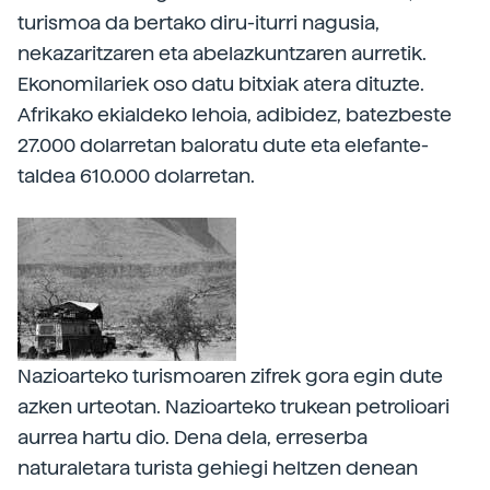
turismoa da bertako diru-iturri nagusia,
nekazaritzaren eta abelazkuntzaren aurretik.
Ekonomilariek oso datu bitxiak atera dituzte.
Afrikako ekialdeko lehoia, adibidez, batezbeste
27.000 dolarretan baloratu dute eta elefante-
taldea 610.000 dolarretan.
Nazioarteko turismoaren zifrek gora egin dute
azken urteotan. Nazioarteko trukean petrolioari
aurrea hartu dio. Dena dela, erreserba
naturaletara turista gehiegi heltzen denean