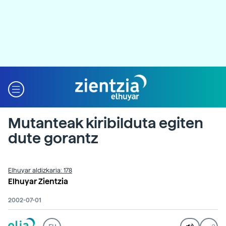
Mutanteak kiribilduta egiten
dute gorantz
Elhuyar aldizkaria: 178
Elhuyar Zientzia
2002-07-01