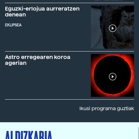
Eguzki-erlojua aurreratzen
denean
EKLIPSEA
Astro erregearen koroa
agerian
Ikusi programa guztiak
ALDIZKARIA