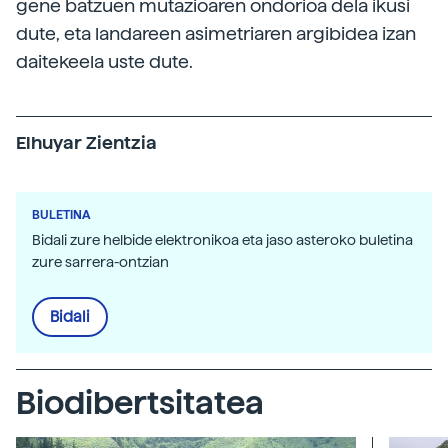
gene batzuen mutazioaren ondorioa dela ikusi
dute, eta landareen asimetriaren argibidea izan
daitekeela uste dute.
Elhuyar Zientzia
BULETINA
Bidali zure helbide elektronikoa eta jaso asteroko buletina
zure sarrera-ontzian
Bidali
Biodibertsitatea