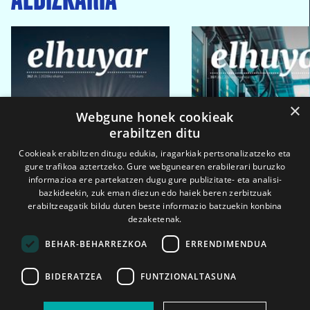
×
Webgune honek cookieak
erabiltzen ditu
Cookieak erabiltzen ditugu edukia, iragarkiak pertsonalizatzeko eta
gure trafikoa aztertzeko. Gure webgunearen erabilerari buruzko
informazioa ere partekatzen dugu gure publizitate- eta analisi-
bazkideekin, zuk eman diezun edo haiek beren zerbitzuak
erabiltzeagatik bildu duten beste informazio batzuekin konbina
dezaketenak.
BEHAR-BEHARREZKOA
ERRENDIMENDUA
BIDERATZEA
FUNTZIONALTASUNA
2026ko eka. 1a
2026ko mar. 1a