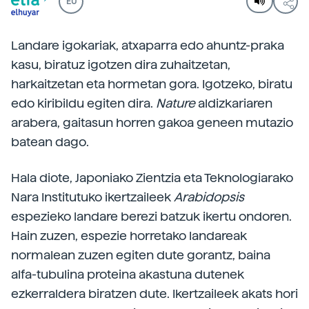
EU
Landare igokariak, atxaparra edo ahuntz-praka
kasu, biratuz igotzen dira zuhaitzetan,
harkaitzetan eta hormetan gora. Igotzeko, biratu
edo kiribildu egiten dira.
Nature
aldizkariaren
arabera, gaitasun horren gakoa geneen mutazio
batean dago.
Hala diote, Japoniako Zientzia eta Teknologiarako
Nara Institutuko ikertzaileek
Arabidopsis
espezieko landare berezi batzuk ikertu ondoren.
Hain zuzen, espezie horretako landareak
normalean zuzen egiten dute gorantz, baina
alfa-tubulina proteina akastuna dutenek
ezkerraldera biratzen dute. Ikertzaileek akats hori