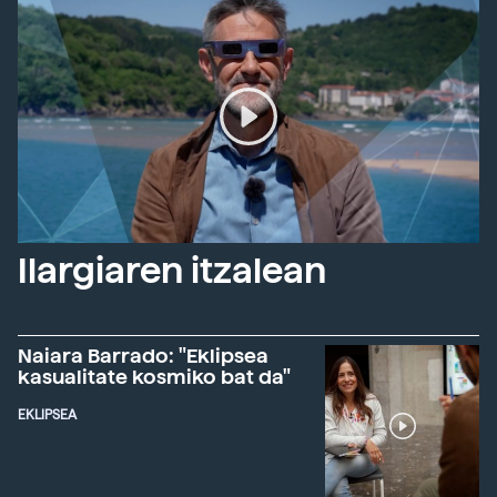
Ilargiaren itzalean
Naiara Barrado: "Eklipsea
kasualitate kosmiko bat da"
EKLIPSEA