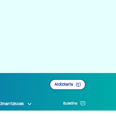
Aldizkaria
Oinarrizkoak
Buletina