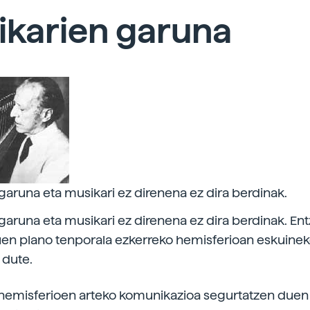
ikarien garuna
garuna eta musikari ez direnena ez dira berdinak.
garuna eta musikari ez direnena ez dira berdinak. 
uen plano tenporala ezkerreko hemisferioan eskuine
 dute.
i hemisferioen arteko komunikazioa segurtatzen duen