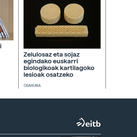
i
Zelulosaz eta sojaz
egindako euskarri
biologikoak kartilagoko
lesioak osatzeko
OSASUNA