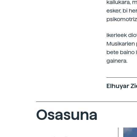
kailukara, 
esker, bi h
psikomotriz
Ikerleek di
Musikarien 
bete baino 
gainera.
Elhuyar Zi
Osasuna