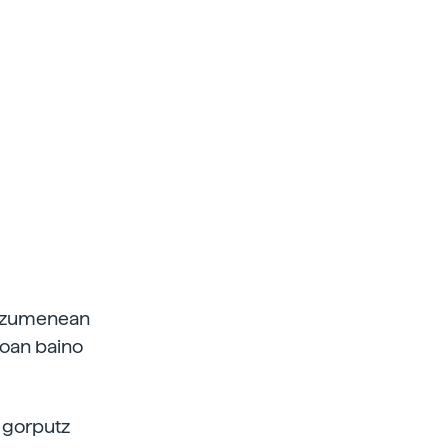
Entzumenean
koan baino
 gorputz