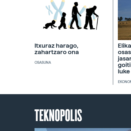
Itxuraz harago,
Elik
zahartzaro ona
osas
jasa
OSASUNA
goit
luke
EKONO
TEKNOPOLIS