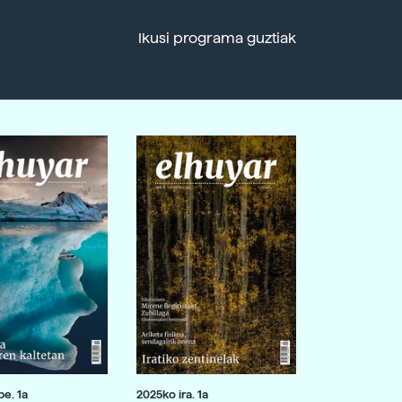
Ikusi programa guztiak
e. 1a
2025ko ira. 1a