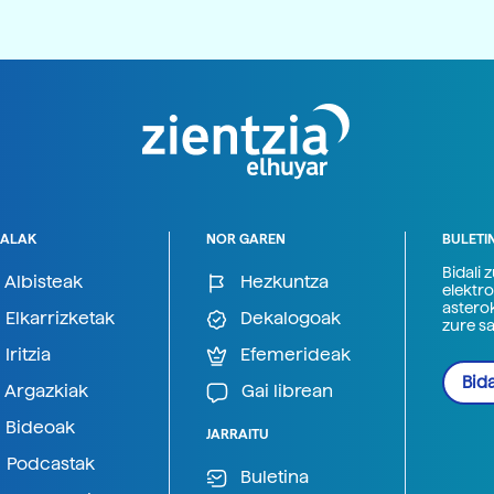
ALAK
NOR GAREN
BULETI
Bidali 
Albisteak
Hezkuntza
elektro
astero
Elkarrizketak
Dekalogoak
zure s
Iritzia
Efemerideak
Bida
Argazkiak
Gai librean
Bideoak
JARRAITU
Podcastak
Buletina