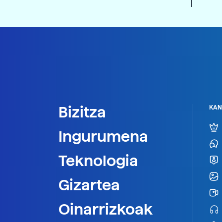
Bizitza
KAN
Ingurumena
Teknologia
Gizartea
Oinarrizkoak