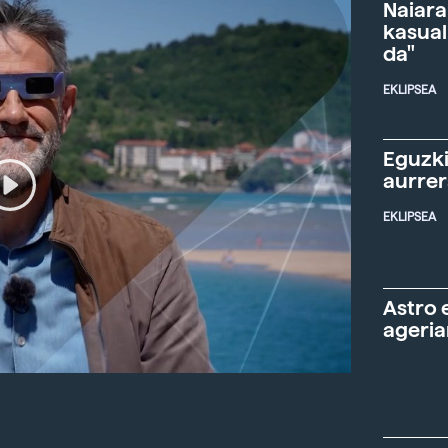
Naiara
kasual
da"
EKLIPSEA
Eguzki
aurre
EKLIPSEA
Astro 
ageria