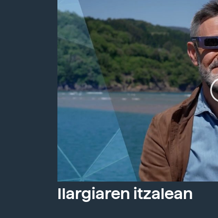
Ilargiaren itzalean