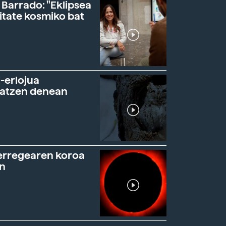
 Barrado: "Eklipsea
itate kosmiko bat
-erlojua
ratzen denean
erregearen koroa
n