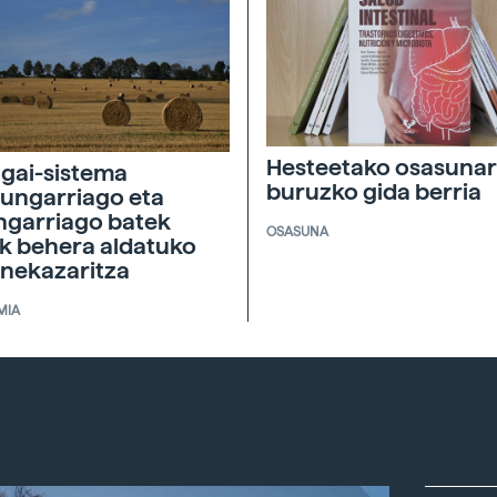
Hesteetako osasunar
agai-sistema
buruzko gida berria
ungarriago eta
ngarriago batek
OSASUNA
ik behera aldatuko
 nekazaritza
MIA