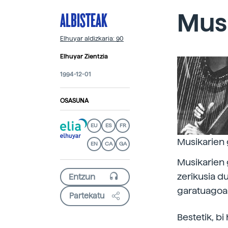
ALBISTEAK
Mus
Elhuyar aldizkaria: 90
Elhuyar Zientzia
1994-12-01
OSASUNA
EU
ES
FR
Musikarien 
EN
CA
GA
Musikarien 
zerikusia d
garatuagoa
Partekatu
Bestetik, b