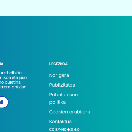
NA
LEGEZKOA
zure helbide
Nor gara
nikoa eta jaso
ko buletina
Publizitatea
arrera-ontzian
Pribatutasun
politika
li
Cookien erabilera
Kontaktua
CC BY-NC-ND 4.0