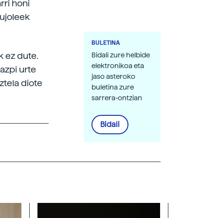
rri honi
ujoleek
BULETINA
k ez dute.
Bidali zure helbide
elektronikoa eta
azpi urte
jaso asteroko
tela diote
buletina zure
sarrera-ontzian
Bidali