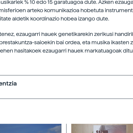
musikariek % 10 edo 15 garatuagoa dute. Azken ezauga
emisferioen arteko komunikazioa hobetuta instrument
itate aldetik koordinazio hobea izango dute.
otenez, ezaugarri hauek genetikarekin zerikusi handiri
prestakuntza-saioekin bai ordea, eta musika ikasten z
lehen hasitakoek ezaugarri hauek markatuagoak dituz
entzia