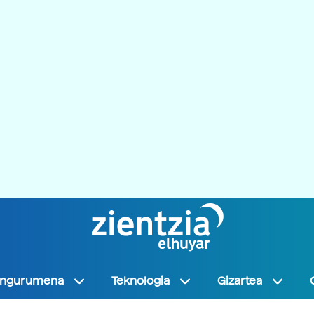
Ingurumena
Teknologia
Gizartea