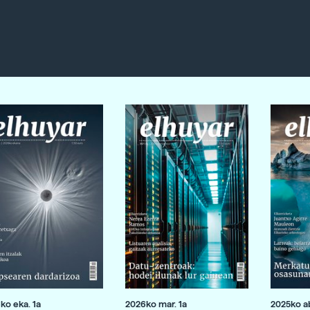
ko eka. 1a
2026ko mar. 1a
2025ko ab