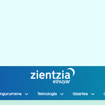
Ingurumena
Teknologia
Gizartea