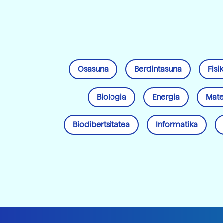
Osasuna
Berdintasuna
Fisi
Biologia
Energia
Mate
Biodibertsitatea
Informatika