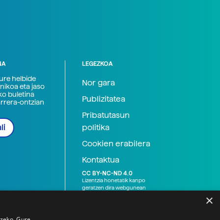
NA
LEGEZKOA
zure helbide
Nor gara
nikoa eta jaso
ko buletina
Publizitatea
arrera-ontzian
Pribatutasun
politika
li
Cookien erabilera
Kontaktua
CC BY-NC-ND 4.0
Lizentzia honetatik kanpo
geratzen dira webgunean
argitaratutako baliabide
×
grafikoak (argazki eta
ilustrazioak), baita Elhuyar ez
den bestelako erakunde eta
tzeko. Gure