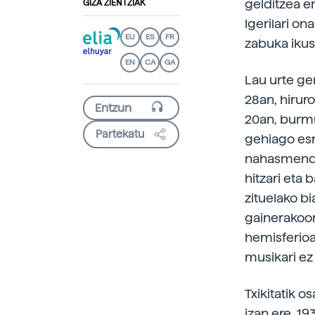
gelditzea er
GIZA ZIENTZIAK
Igerilari on
EU
ES
FR
zabuka ikusi
EN
CA
GA
Lau urte ge
28an, hirur
20an, burmu
Partekatu
gehiago esn
nahasmendu
hitzari eta
zituelako bi
gainerakoon
hemisferioa
musikari e
Txikitatik 
izan ere, 1