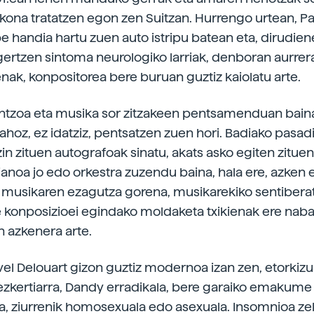
kona tratatzen egon zen Suitzan. Hurrengo urtean, Pa
e handia hartu zuen auto istripu batean eta, dirudien
agertzen sintoma neurologiko larriak, denboran aurrer
nak, konpositorea bere buruan guztiz kaiolatu arte.
ntzoa eta musika sor zitzakeen pentsamenduan bain
 ahoz, ez idatziz, pentsatzen zuen hori. Badiako pasad
in zituen autografoak sinatu, akats asko egiten zituen
ianoa jo edo orkestra zuzendu baina, hala ere, azken
 musikaren ezagutza gorena, musikarekiko sentibera
e konposizioei egindako moldaketa txikienak ere naba
 azkenera arte.
el Delouart gizon guztiz modernoa izan zen, etorkiz
ezkertiarra, Dandy erradikala, bere garaiko emakume
a, ziurrenik homosexuala edo asexuala. Insomnioa zel