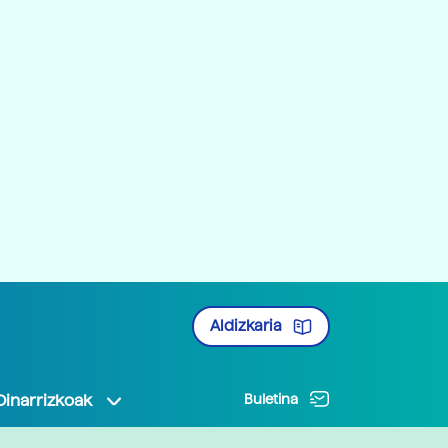
Aldizkaria
Oinarrizkoak
Buletina