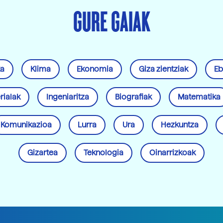
GURE GAIAK
ka
Klima
Ekonomia
Giza zientziak
Eb
rialak
Ingeniaritza
Biografiak
Matematika
Komunikazioa
Lurra
Ura
Hezkuntza
Gizartea
Teknologia
Oinarrizkoak