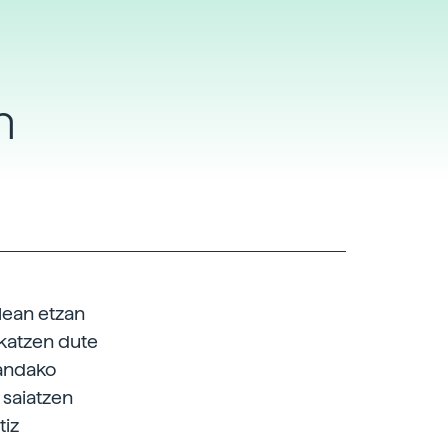
n
lean etzan
nkatzen dute
mandako
 saiatzen
tiz