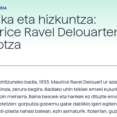
RIA
ka eta hizkuntza:
ice Ravel Delouarte
otza
hitzuneko badia, 1933. Maurice Ravel Delouart ur aza
ginda, zerura begira. Badiako uhin txikiek emeki kulu
oin meharra. Baina besoek eta hankek ez dituzte e
tetzen: gorputza gobernu gabe dabilkio igeri egiten
ti-plasta nahasi batean, ezin asmaturik. Itolarrian, guz