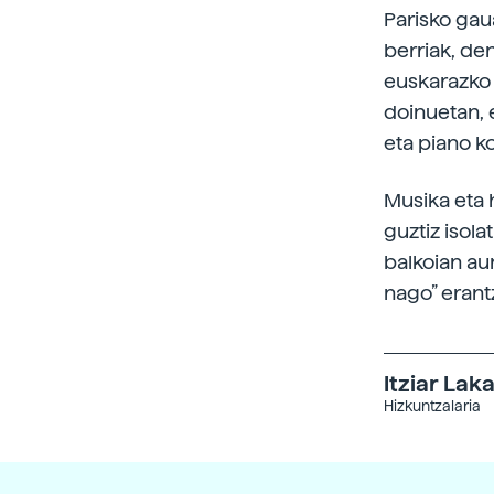
Parisko gau
berriak, de
euskarazko h
doinuetan, 
eta piano ko
Musika eta 
guztiz isol
balkoian aur
nago” erantz
Itziar La
Hizkuntzalaria