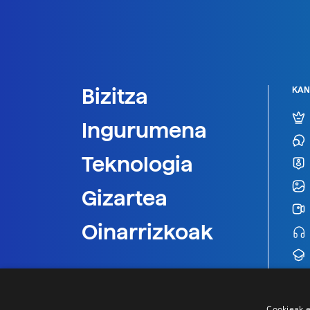
Bizitza
KAN
Ingurumena
Teknologia
Gizartea
Oinarrizkoak
Cookieak e