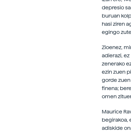
depresio sa
buruan kolp
hasi ziren 
egingo zute
Zioenez, mi
adierazi, ez
zenerako ez
ezin zuen p
gorde zuen
finena; ber
omen zituen
Maurice Rav
begirakoa, 
adiskide on