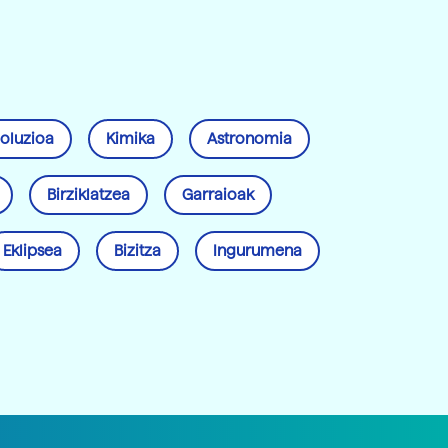
oluzioa
Kimika
Astronomia
Birziklatzea
Garraioak
Eklipsea
Bizitza
Ingurumena