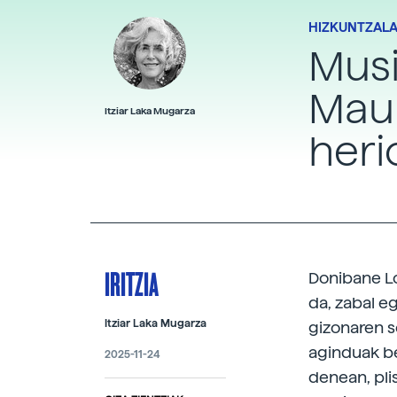
HIZKUNTZALA
Musi
Maur
Itziar Laka Mugarza
heri
IRITZIA
Donibane Lo
da, zabal e
Itziar Laka Mugarza
gizonaren s
aginduak be
2025-11-24
denean, plis