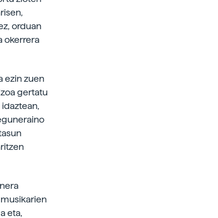
risen,
ez, orduan
a okerrera
a ezin zuen
izoa gertatu
 idaztean,
 eguneraino
tasun
ritzen
unera
 musikarien
a eta,