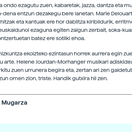
a ondo ezagutu zuen, kabaretak, jazza, dantza eta m
n-dena entzun dezakegu bere lanetan. Marie Delouar
itzak eta kantuak ere hor dabiltza kiribildurik, errit
euskaldunoi ezaguna egiten zaigun zerbait, soka-kua
ntzertuetan batez ere sotilki ehoa.
hizkuntza ekoizteko ezintasun horrek aurrera egin zue
atu arte. Helene Jourdan-Morhanger musikari adiskide
kitu zuen urrunera begira eta, zertan ari zen galdetuta
un omen zion, triste. Handik gutxira hil zen.
ka Mugarza