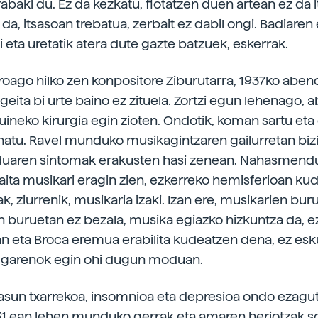
abaki du. Ez da kezkatu, flotatzen duen artean ez da i
a da, itsasoan trebatua, zerbait ez dabil ongi. Badiaren
 eta uretatik atera dute gazte batzuek, eskerrak.
roago hilko zen konpositore Ziburutarra, 1937ko abe
ogeita bi urte baino ez zituela. Zortzi egun lehenago,
ineko kirurgia egin zioten. Ondotik, koman sartu eta
atu. Ravel munduko musikagintzaren gailurretan bizi
aren sintomak erakusten hasi zenean. Nahasmendu
 baita musikari eragin zien, ezkerreko hemisferioan ku
ak, ziurrenik, musikaria izaki. Izan ere, musikarien bur
 buruetan ez bezala, musika egiazko hizkuntza da, e
n eta Broca eremua erabilita kudeatzen dena, ez esk
z garenok egin ohi dugun moduan.
osasun txarrekoa, insomnioa eta depresioa ondo ezagut
931.ean lehen munduko gerrak eta amaren heriotzak so