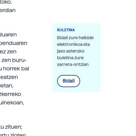
toko.
 erdian
BULETINA
nduaren
Bidali zure helbide
 abenduaren
elektronikoa eta
 ez zen
jaso asteroko
buletina zure
 zen buru-
sarrera-ontzian
 horrek bai
deatzen
Bidali
uetan,
zkerreko
uinekoan,
u zituen;
rtu zioten