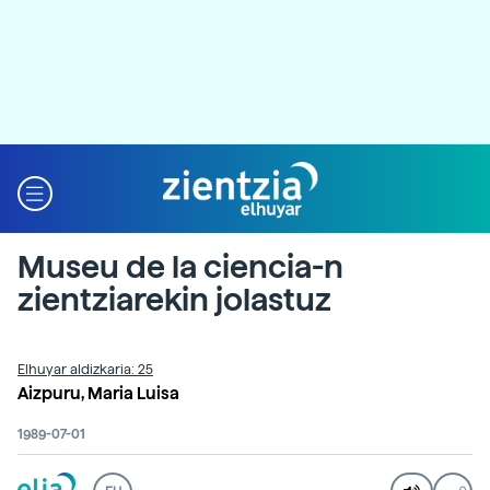
Museu de la ciencia-n
zientziarekin jolastuz
Elhuyar aldizkaria: 25
Aizpuru, Maria Luisa
1989-07-01