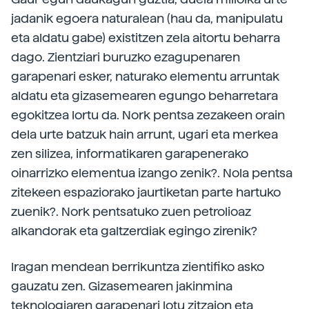
jadanik egoera naturalean (hau da, manipulatu
eta aldatu gabe) existitzen zela aitortu beharra
dago. Zientziari buruzko ezagupenaren
garapenari esker, naturako elementu arruntak
aldatu eta gizasemearen egungo beharretara
egokitzea lortu da. Nork pentsa zezakeen orain
dela urte batzuk hain arrunt, ugari eta merkea
zen silizea, informatikaren garapenerako
oinarrizko elementua izango zenik?. Nola pentsa
zitekeen espaziorako jaurtiketan parte hartuko
zuenik?. Nork pentsatuko zuen petrolioaz
alkandorak eta galtzerdiak egingo zirenik?
Iragan mendean berrikuntza zientifiko asko
gauzatu zen. Gizasemearen jakinmina
teknologiaren garapenari lotu zitzaion eta