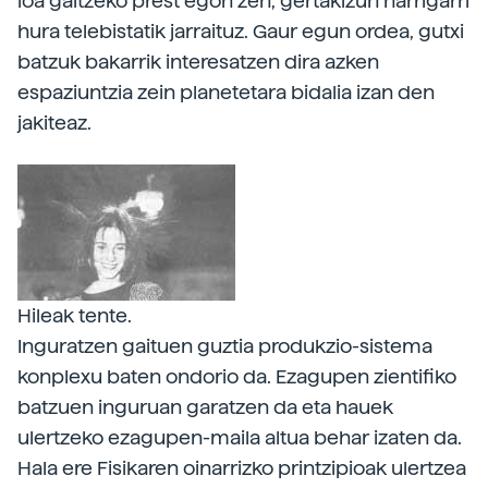
loa galtzeko prest egon zen, gertakizun harrigarri
hura telebistatik jarraituz. Gaur egun ordea, gutxi
batzuk bakarrik interesatzen dira azken
espaziuntzia zein planetetara bidalia izan den
jakiteaz.
Hileak tente.
Inguratzen gaituen guztia produkzio-sistema
konplexu baten ondorio da. Ezagupen zientifiko
batzuen inguruan garatzen da eta hauek
ulertzeko ezagupen-maila altua behar izaten da.
Hala ere Fisikaren oinarrizko printzipioak ulertzea