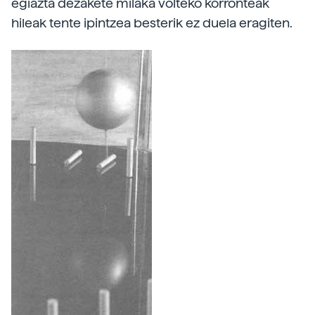
egiazta dezakete milaka volteko korronteak
hileak tente ipintzea besterik ez duela eragiten.