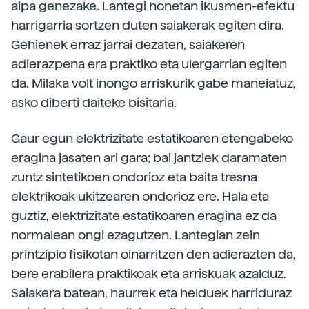
aipa genezake. Lantegi honetan ikusmen-efektu
harrigarria sortzen duten saiakerak egiten dira.
Gehienek erraz jarrai dezaten, saiakeren
adierazpena era praktiko eta ulergarrian egiten
da. Milaka volt inongo arriskurik gabe maneiatuz,
asko diberti daiteke bisitaria.
Gaur egun elektrizitate estatikoaren etengabeko
eragina jasaten ari gara; bai jantziek daramaten
zuntz sintetikoen ondorioz eta baita tresna
elektrikoak ukitzearen ondorioz ere. Hala eta
guztiz, elektrizitate estatikoaren eragina ez da
normalean ongi ezagutzen. Lantegian zein
printzipio fisikotan oinarritzen den adierazten da,
bere erabilera praktikoak eta arriskuak azalduz.
Saiakera batean, haurrek eta helduek harriduraz