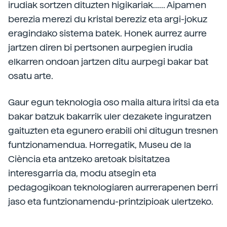
irudiak sortzen dituzten higikariak...... Aipamen
berezia merezi du kristal bereziz eta argi-jokuz
eragindako sistema batek. Honek aurrez aurre
jartzen diren bi pertsonen aurpegien irudia
elkarren ondoan jartzen ditu aurpegi bakar bat
osatu arte.
Gaur egun teknologia oso maila altura iritsi da eta
bakar batzuk bakarrik uler dezakete inguratzen
gaituzten eta egunero erabili ohi ditugun tresnen
funtzionamendua. Horregatik, Museu de la
Ciència eta antzeko aretoak bisitatzea
interesgarria da, modu atsegin eta
pedagogikoan teknologiaren aurrerapenen berri
jaso eta funtzionamendu-printzipioak ulertzeko.