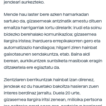
jendeari aurkezteko.
Mende hau laster bere azken hamarkadan
sartuko da, gizasemeak antzinatik amestu dituen
emaitza harrigarriak lortu direlarik: irudi eta soinu
bidezko berehalako komunikazioa; gizasemea
Ilargira iristea; iharduera errepikakorren gero eta
automatizazio handiagoa; hilgarri ziren hainbat
gaixotasunen sendakuntza, etab. Baina aldi
berean, aurkikuntzek suntsiketa masiboak eragin
ditzaketela ere egiaztatu da.
Zientziaren berrikuntzak hainbat izan direnez,
jendeak ez du hauetako bakoitza hasieran zuen
interes berdinaz jarraitu. Duela 20 urte,
gizasemea Ilargira iritsi zenean, milioika pertsona