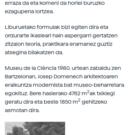
erraza da eta komeni da horiei buruzko
ezagupena lortzea.
Liburuetako formulak bizi egiten dira eta
ordurarte ikasleari hain aspergarri gertatzen
zitzaion teoria, praktikara eramanez guztiz
atsegina bilakatzen da.
Museu de la Ciència 1980. urtean zabaldu zen
Bartzelonan, Josep Domenech arkitektoaren
eraikuntza modernista bat museo-beharretara
2
egokituz. Bere hasierako 4762 m
ak txikiegi
2
geratu dira eta beste 1850 m
gehitzeko
asmotan dira.