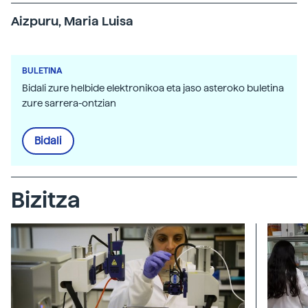
Aizpuru, Maria Luisa
BULETINA
Bidali zure helbide elektronikoa eta jaso asteroko buletina
zure sarrera-ontzian
Bidali
Bizitza