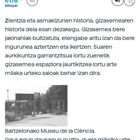
EU
Z
ientzia eta asmakizunen historia, gizasemearen
historia dela esan dezakegu. Gizasemea bere
jakinahiak bultzatuta, etengabe aritu izan da bere
ingurunea aztertzen eta ikertzen. Suaren
aurkikuntza garrantzitsua lortu zuenetik
gizasemea espaziora jaurtikitzea lortu arte
milaka urteko saioak behar izan dira.
Bartzelonako Museu de la Ciència.
Gaur egun daukagun guztia, duela milioika urte