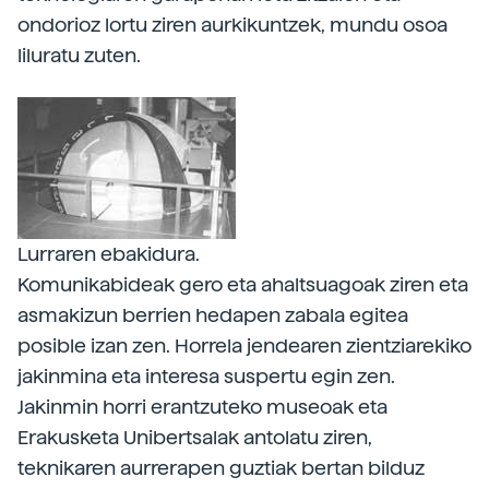
ondorioz lortu ziren aurkikuntzek, mundu osoa
liluratu zuten.
Lurraren ebakidura.
Komunikabideak gero eta ahaltsuagoak ziren eta
asmakizun berrien hedapen zabala egitea
posible izan zen. Horrela jendearen zientziarekiko
jakinmina eta interesa suspertu egin zen.
Jakinmin horri erantzuteko museoak eta
Erakusketa Unibertsalak antolatu ziren,
teknikaren aurrerapen guztiak bertan bilduz