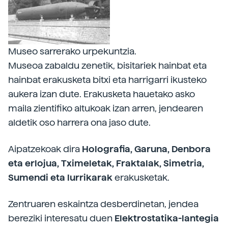
Museo sarrerako urpekuntzia.
Museoa zabaldu zenetik, bisitariek hainbat eta
hainbat erakusketa bitxi eta harrigarri ikusteko
aukera izan dute. Erakusketa hauetako asko
maila zientifiko altukoak izan arren, jendearen
aldetik oso harrera ona jaso dute.
Aipatzekoak dira
Holografia, Garuna, Denbora
eta erlojua, Tximeletak, Fraktalak, Simetria,
Sumendi eta lurrikarak
erakusketak.
Zentruaren eskaintza desberdinetan, jendea
bereziki interesatu duen
Elektrostatika-lantegia