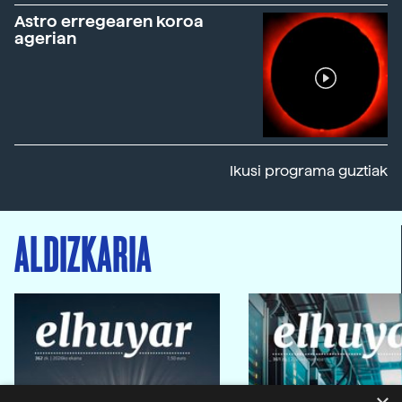
Astro erregearen koroa
agerian
Ikusi programa guztiak
ALDIZKARIA