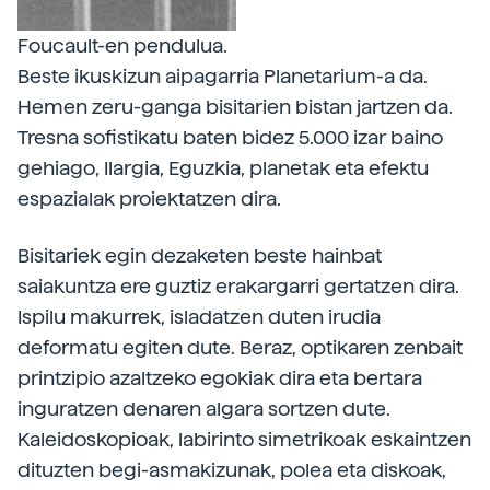
Foucault-en pendulua.
Beste ikuskizun aipagarria Planetarium-a da.
Hemen zeru-ganga bisitarien bistan jartzen da.
Tresna sofistikatu baten bidez 5.000 izar baino
gehiago, Ilargia, Eguzkia, planetak eta efektu
espazialak proiektatzen dira.
Bisitariek egin dezaketen beste hainbat
saiakuntza ere guztiz erakargarri gertatzen dira.
Ispilu makurrek, isladatzen duten irudia
deformatu egiten dute. Beraz, optikaren zenbait
printzipio azaltzeko egokiak dira eta bertara
inguratzen denaren algara sortzen dute.
Kaleidoskopioak, labirinto simetrikoak eskaintzen
dituzten begi-asmakizunak, polea eta diskoak,