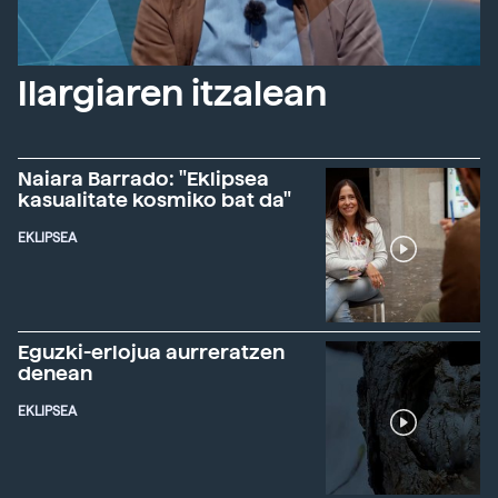
Ilargiaren itzalean
Naiara Barrado: "Eklipsea
kasualitate kosmiko bat da"
EKLIPSEA
Eguzki-erlojua aurreratzen
denean
EKLIPSEA