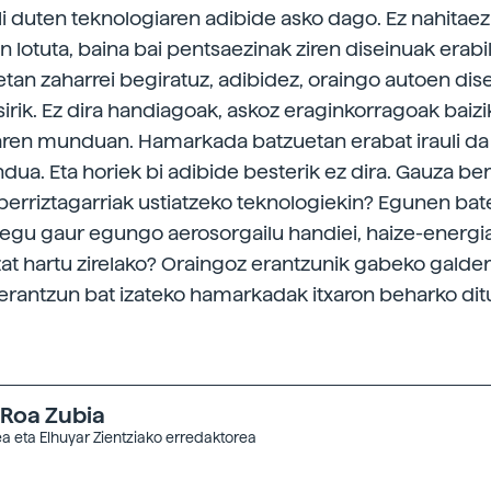
li duten teknologiaren adibide asko dago. Ez nahitae
in lotuta, baina bai pentsaezinak ziren diseinuak erabi
oetan zaharrei begiratuz, adibidez, oraingo autoen dis
sirik. Ez dira handiagoak, askoz eraginkorragoak baizi
aren munduan. Hamarkada batzuetan erabat irauli da
ua. Eta horiek bi adibide besterik ez dira. Gauza be
berriztagarriak ustiatzeko teknologiekin? Egunen bat
iegu gaur egungo aerosorgailu handiei, haize-energia
zat hartu zirelako? Oraingoz erantzunik gabeko galdera
, erantzun bat izateko hamarkadak itxaron beharko dit
 Roa Zubia
a eta Elhuyar Zientziako erredaktorea