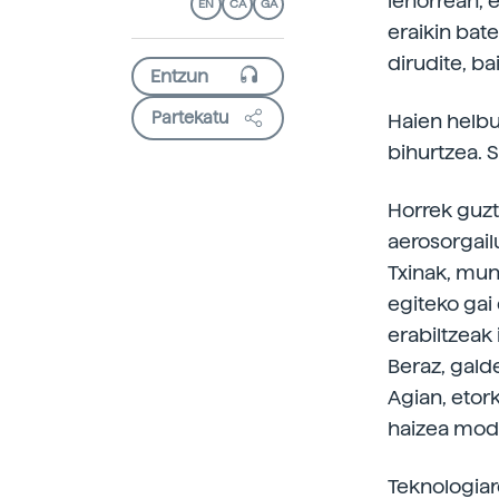
lehorrean, e
EN
CA
GA
eraikin bate
dirudite, ba
Partekatu
Haien helbu
bihurtzea. 
Horrek guzt
aerosorgail
Txinak, mun
egiteko gai
erabiltzeak
Beraz, gald
Agian, etor
haizea modu
Teknologiar