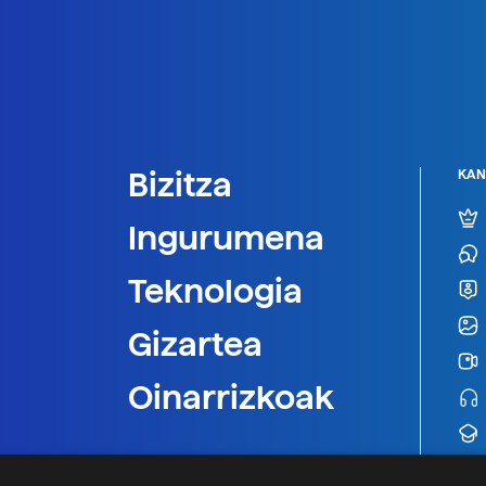
Bizitza
KAN
Ingurumena
Teknologia
Gizartea
Oinarrizkoak