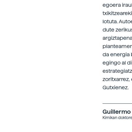
egoera irau
txikitzearek
lotuta. Aut
dute zeriku
argiztapen
planteamend
da energia 
egingo al d
estrategiat
zoritxarrez
Gutxienez.
Guillermo
Kimikan doktore