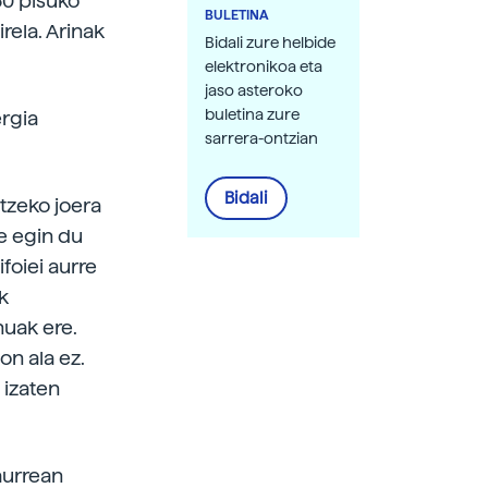
30 pisuko
BULETINA
irela. Arinak
Bidali zure helbide
elektronikoa eta
jaso asteroko
buletina zure
ergia
sarrera-ontzian
Bidali
tzeko joera
xe egin du
foiei aurre
k
nuak ere.
on ala ez.
 izaten
aurrean