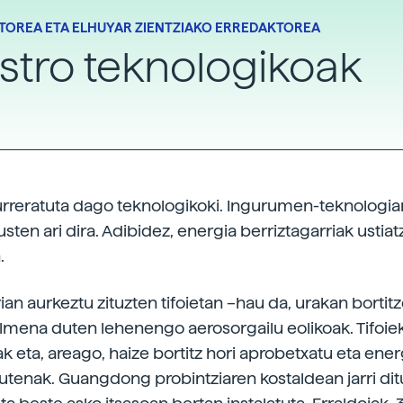
TOREA ETA ELHUYAR ZIENTZIAKO ERREDAKTOREA
tro teknologikoak
urreratuta dago teknologikoki. Ingurumen-teknologia
sten ari dira. Adibidez, energia berriztagarriak ustia
.
an aurkeztu zituzten tifoietan –hau da, urakan bortit
lmena duten lehenengo aerosorgailu eolikoak. Tifoiek
k eta, areago, haize bortitz hori aprobetxatu eta ener
utenak. Guangdong probintziaren kostaldean jarri dit