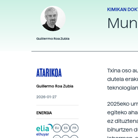
KIMIKAN DOK
Muns
Guillermo Roa Zubia
ATARIKOA
Txina oso a
dutela eraku
Guillermo Roa Zubia
teknologian
2026-01-27
2025eko urri
egiteko aha
ENERGIA
ez dituztena
EU
ES
FR
bihurtzen d