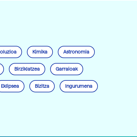
oluzioa
Kimika
Astronomia
Birziklatzea
Garraioak
Eklipsea
Bizitza
Ingurumena