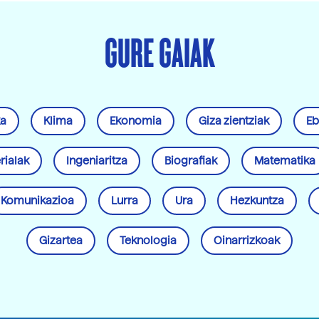
GURE GAIAK
ka
Klima
Ekonomia
Giza zientziak
Eb
rialak
Ingeniaritza
Biografiak
Matematika
Komunikazioa
Lurra
Ura
Hezkuntza
Gizartea
Teknologia
Oinarrizkoak