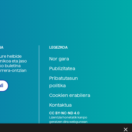
NA
LEGEZKOA
zure helbide
Nor gara
nikoa eta jaso
ko buletina
Publizitatea
arrera-ontzian
Pribatutasun
politika
li
Cookien erabilera
Kontaktua
CC BY-NC-ND 4.0
Lizentzia honetatik kanpo
geratzen dira webgunean
argitaratutako baliabide
×
grafikoak (argazki eta