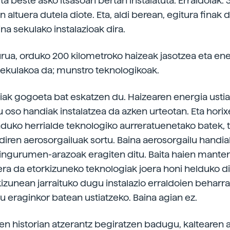
ta beste asko itsasoan bertan instalatuta. Erraldoiak. 
n altuera dutela diote. Eta, aldi berean, egitura finak d
ina sekulako instalazioak dira.
rua, orduko 200 kilometroko haizeak jasotzea eta en
Sekulakoa da; munstro teknologikoak.
iak gogoeta bat eskatzen du. Haizearen energia ustia
u oso handiak instalatzea da azken urteotan. Eta hori
duko herrialde teknologiko aurreratuenetako batek, ti
 diren aerosorgailuak sortu. Baina aerosorgailu handia
 ingurumen-arazoak eragiten ditu. Baita haien mante
era da etorkizuneko teknologiak joera honi helduko di
kizunean jarraituko dugu instalazio erraldoien beharra
 eraginkor batean ustiatzeko. Baina agian ez.
en historian atzerantz begiratzen badugu, kaltearen 