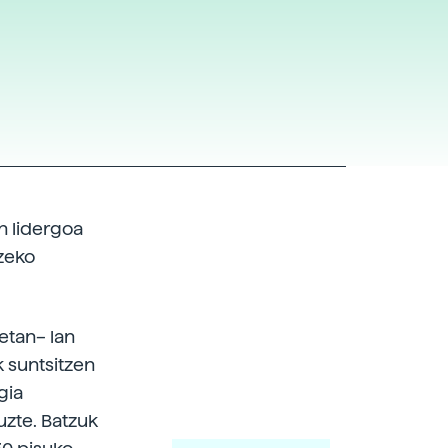
n lidergoa
tzeko
zetan– lan
 suntsitzen
gia
uzte. Batzuk