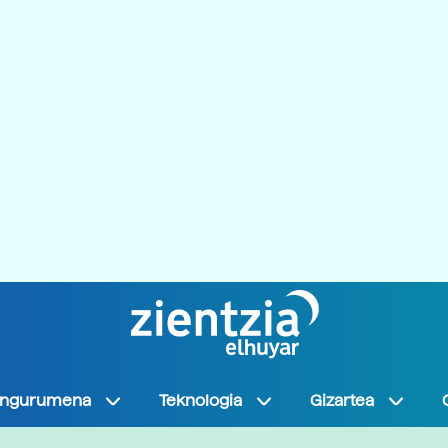
Ingurumena
Teknologia
Gizartea