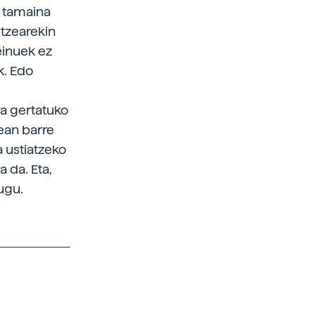
z tamaina
ltzearekin
einuek ez
k. Edo
ra gertatuko
ean barre
 ustiatzeko
 da. Eta,
ugu.