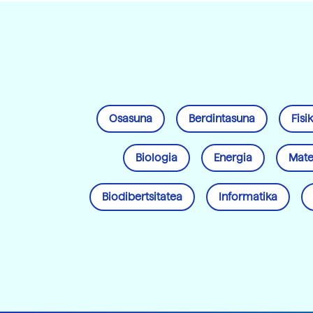
Osasuna
Berdintasuna
Fisi
Biologia
Energia
Mate
Biodibertsitatea
Informatika