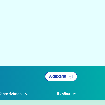
Aldizkaria
Oinarrizkoak
Buletina