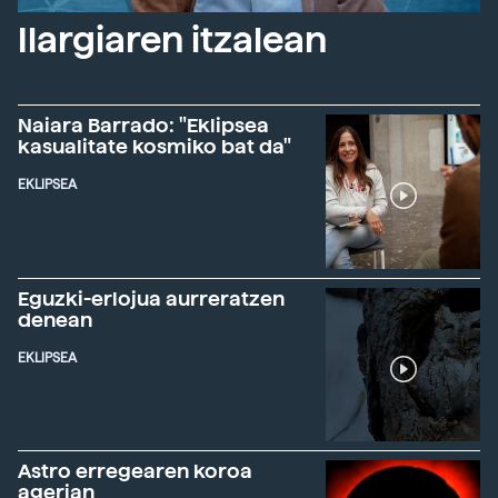
Ilargiaren itzalean
Naiara Barrado: "Eklipsea
kasualitate kosmiko bat da"
EKLIPSEA
Eguzki-erlojua aurreratzen
denean
EKLIPSEA
Astro erregearen koroa
agerian