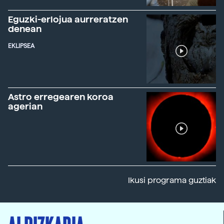
Eguzki-erlojua aurreratzen
denean
EKLIPSEA
Astro erregearen koroa
agerian
Ikusi programa guztiak