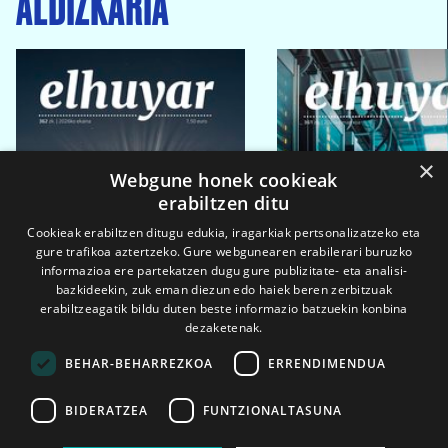
ALDIZKARIA
×
Webgune honek cookieak
erabiltzen ditu
Cookieak erabiltzen ditugu edukia, iragarkiak pertsonalizatzeko eta
gure trafikoa aztertzeko. Gure webgunearen erabilerari buruzko
informazioa ere partekatzen dugu gure publizitate- eta analisi-
bazkideekin, zuk eman diezun edo haiek beren zerbitzuak
erabiltzeagatik bildu duten beste informazio batzuekin konbina
dezaketenak.
BEHAR-BEHARREZKOA
ERRENDIMENDUA
BIDERATZEA
FUNTZIONALTASUNA
2026ko eka. 1a
2026ko mar. 1a