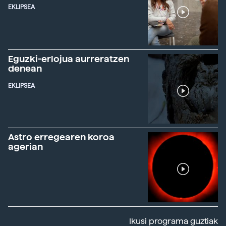
EKLIPSEA
Eguzki-erlojua aurreratzen
denean
EKLIPSEA
Astro erregearen koroa
agerian
Ikusi programa guztiak