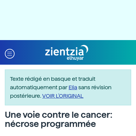
Texte rédigé en basque et traduit
automatiquement par
Elia
sans révision
postérieure.
VOIR L'ORIGINAL
Une voie contre le cancer:
nécrose programmée