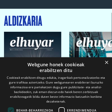
ALDIZKARIA
×
Webgune honek cookieak
erabiltzen ditu
Cookieak erabiltzen ditugu edukia, iragarkiak pertsonalizatzeko eta
gure trafikoa aztertzeko. Gure webgunearen erabilerari buruzko
informazioa ere partekatzen dugu gure publizitate- eta analisi-
bazkideekin, zuk eman diezun edo haiek beren zerbitzuak
erabiltzeagatik bildu duten beste informazio batzuekin konbina
dezaketenak.
BEHAR-BEHARREZKOA
ERRENDIMENDUA