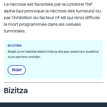
La nécrose est favorisée par la cytokine TNF
alpha (qui provoque la nécrose des tumeurs) ou
par l'inhibition du facteur nf-kB qui rend difficile
la mort programmée dans les cellules
tumorales.
BULETINA
Bidali zure helbide elektronikoa eta jaso asteroko buletina
zure sarrera-ontzian
Bidali
Bizitza