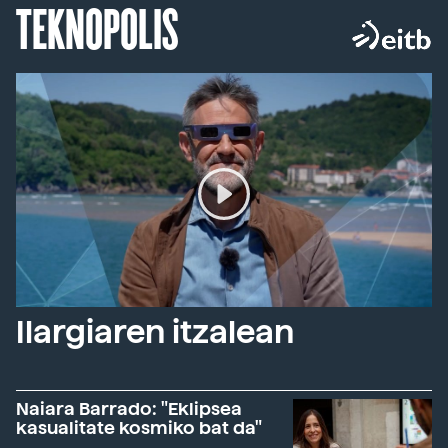
TEKNOPOLIS
Ilargiaren itzalean
Naiara Barrado: "Eklipsea
kasualitate kosmiko bat da"