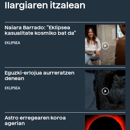
Ilargiaren itzalean
Naiara Barrado: "Eklipsea
kasualitate kosmiko bat da"
EKLIPSEA
Eguzki-erlojua aurreratzen
denean
EKLIPSEA
Astro erregearen koroa
agerian