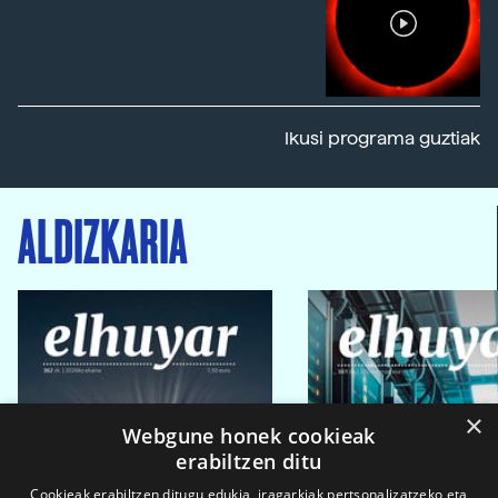
Ikusi programa guztiak
ALDIZKARIA
×
Webgune honek cookieak
erabiltzen ditu
Cookieak erabiltzen ditugu edukia, iragarkiak pertsonalizatzeko eta