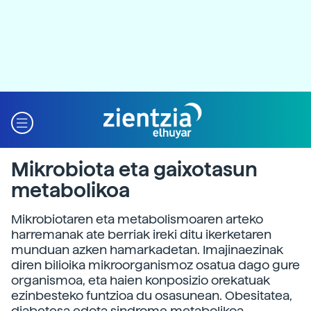
Mikrobiota eta gaixotasun
metabolikoa
Mikrobiotaren eta metabolismoaren arteko
harremanak ate berriak ireki ditu ikerketaren
munduan azken hamarkadetan. Imajinaezinak
diren bilioika mikroorganismoz osatua dago gure
organismoa, eta haien konposizio orekatuak
ezinbesteko funtzioa du osasunean. Obesitatea,
diabetesa edota sindrome metabolikoa