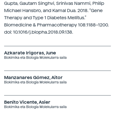
Gupta, Gautam Singhvi, Srinivas Nammi, Philip
Michael Hansbro, and Kamal Dua. 2018. “Gene
Therapy and Type 1 Diabetes Mellitus.”
Biomedicine & Pharmacotherapy 108:1188–1200.
doi: 10.1016/j.biopha.2018.09.138.
Azkarate Irigoras, June
Biokimika eta Biologia Molekularra saila
Manzanares Gómez, Aitor
Biokimika eta Biologia Molekularra saila
Benito Vicente, Asier
Biokimika eta Biologia Molekularra saila