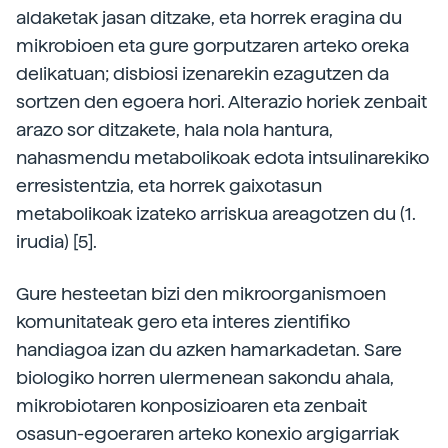
aldaketak jasan ditzake, eta horrek eragina du
mikrobioen eta gure gorputzaren arteko oreka
delikatuan; disbiosi izenarekin ezagutzen da
sortzen den egoera hori. Alterazio horiek zenbait
arazo sor ditzakete, hala nola hantura,
nahasmendu metabolikoak edota intsulinarekiko
erresistentzia, eta horrek gaixotasun
metabolikoak izateko arriskua areagotzen du (1.
irudia) [5].
Gure hesteetan bizi den mikroorganismoen
komunitateak gero eta interes zientifiko
handiagoa izan du azken hamarkadetan. Sare
biologiko horren ulermenean sakondu ahala,
mikrobiotaren konposizioaren eta zenbait
osasun-egoeraren arteko konexio argigarriak