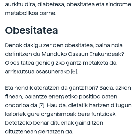
aurkitu dira, diabetesa, obesitatea eta sindrome
metabolikoa barne.
Obesitatea
Denok dakigu zer den obesitatea, baina nola
definitzen du Munduko Osasun Erakundeak?
Obesitatea gehiegizko gantz-metaketa da,
arriskutsua osasunerako [6].
Eta nondik ateratzen da gantz hori? Bada, azken
finean, balantze energetiko positibo baten
ondorioa da [7]. Hau da, dietatik hartzen ditugun
kaloriek gure organismoak bere funtzioak
betetzeko behar dituenak gainditzen
dituztenean gertatzen da.