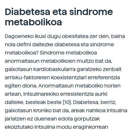
Diabetesa eta sindrome
metabolikoa
Dagoeneko ikusi dugu obesitatea zer den, baina
nola defini daitezke diabetesa eta sindrome
metabolikoa? Sindrome metabolikoa
anormaltasun metabolikoen multzo bat da,
gaixotasun kardiobaskularra garatzeko zenbait
arrisku-faktoreren koexistentziari erreferentzia
egiten diona. Anormaltasun metaboliko horien
artean, intsulinarekiko erresistentzia aurki
daiteke, besteak beste [10]. Diabetesa, berriz,
gaixotasun kroniko bat da, areak nahikoa intsulina
jariatzen ez duenean edota gorputzak
ekoiztutako intsulina modu eraginkorrean