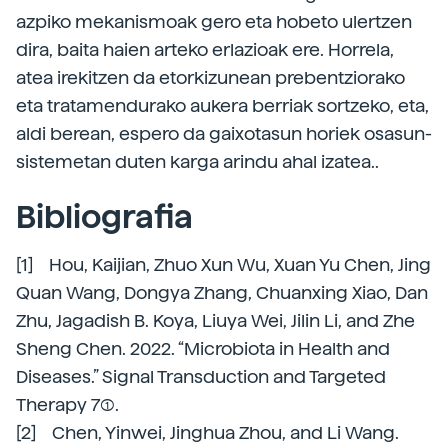
azpiko mekanismoak gero eta hobeto ulertzen
dira, baita haien arteko erlazioak ere. Horrela,
atea irekitzen da etorkizunean prebentziorako
eta tratamendurako aukera berriak sortzeko, eta,
aldi berean, espero da gaixotasun horiek osasun-
sistemetan duten karga arindu ahal izatea..
Bibliografia
[1] Hou, Kaijian, Zhuo Xun Wu, Xuan Yu Chen, Jing
Quan Wang, Dongya Zhang, Chuanxing Xiao, Dan
Zhu, Jagadish B. Koya, Liuya Wei, Jilin Li, and Zhe
Sheng Chen. 2022. “Microbiota in Health and
Diseases.” Signal Transduction and Targeted
Therapy 7(1).
[2] Chen, Yinwei, Jinghua Zhou, and Li Wang.