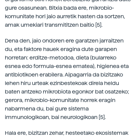
gure osasunean. Bitxia bada ere, mikrobio-
komunitate hori jaio aurretik hasten da sortzen,
amak umekiari transmititzen baitio [5].
Dena den, jaio ondoren ere garatzen jarraitzen
du, eta faktore hauek eragina dute garapen
horretan: erditze-metodoa, dieta (bularreko
esnea edo formula-­esnea ematea), higienea eta
antibiotikoen erabilera. Aipagarria da bizitzako
lehen hiru urteak ezinbestekoak direla heldu
baten antzeko mikrobiota egonkor bat osatzeko;
gerora, mikrobio-­komunitate horrek eragin
nabarmena du, bai gure sistema
immunologikoan, bai neurologikoan [5].
Hala ere, bizitzan zehar, hesteetako ekosistemak