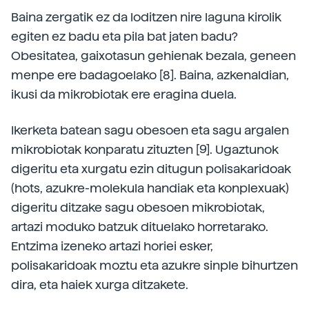
Baina zergatik ez da loditzen nire laguna kirolik
egiten ez badu eta pila bat jaten badu?
Obesitatea, gaixotasun gehienak bezala, geneen
menpe ere badagoelako [8]. Baina, azkenaldian,
ikusi da mikrobiotak ere eragina duela.
Ikerketa batean sagu obesoen eta sagu argalen
mikrobiotak konparatu zituzten [9]. Ugaztunok
digeritu eta xurgatu ezin ditugun polisakaridoak
(hots, azukre-molekula handiak eta konplexuak)
digeritu ditzake sagu obesoen mikrobiotak,
artazi moduko batzuk dituelako horretarako.
Entzima izeneko artazi horiei esker,
polisakaridoak moztu eta azukre sinple bihurtzen
dira, eta haiek xurga ditzakete.