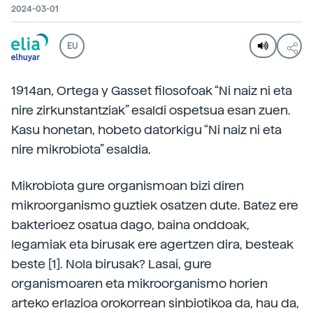
2024-03-01
EU
1914an, Ortega y Gasset filosofoak “Ni naiz ni eta
nire zirkunstantziak” esaldi ospetsua esan zuen.
Kasu honetan, hobeto datorkigu “Ni naiz ni eta
nire mikrobiota” esaldia.
Mikrobiota gure organismoan bizi diren
mikroorganismo guztiek osatzen dute. Batez ere
bakterioez osatua dago, baina onddoak,
legamiak eta birusak ere agertzen dira, besteak
beste [1]. Nola birusak? Lasai, gure
organismoaren eta mikroorganismo horien
arteko erlazioa orokorrean sinbiotikoa da, hau da,