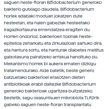
saguen heste-floran Bifidobacterium generoko
bakterio gutxiago daudela. Bifidobacterium
horiek adabaki moduan jokatzen dute
hesteetan, eta haien gabeziak hesteetako
iragazkortasuna emendatzea eragiten du.
Horren ondorioz, bakterioen toxinak heste-
epitelioa zeharkatu eta zirkulazioan sartuko dira,
eta hantura sortu, eta hanturak diabetes mellitus
gaixotasuna pairatzeko arriskua handituko du.
Mekanismo horrek bi aukera ematen dizkigu
tratamendurako. Alde batetik, beste genero
batzuetako bakterioei erasotzen dieten
antibiotikoak erabil daitezke Bifidobacterium
generoko bakterioak ugaritzea bultzatzeko.
Bestetik, sagu osasuntsuen mikrobiota TLR2rik
gabeko saguen heste-floran transplantatu