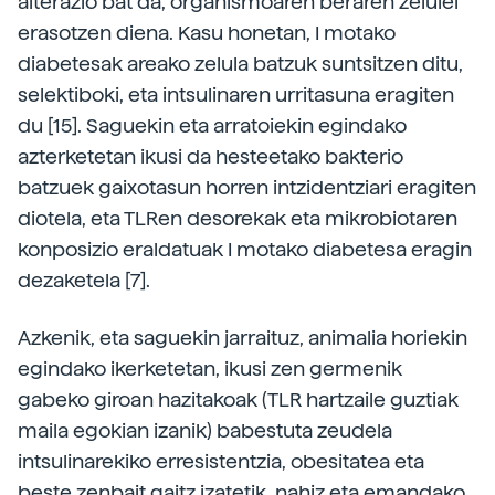
alterazio bat da, organismoaren beraren zelulei
erasotzen diena. Kasu honetan, I motako
diabetesak areako zelula batzuk suntsitzen ditu,
selektiboki, eta intsulinaren urritasuna eragiten
du [15]. Saguekin eta arratoiekin egindako
azterketetan ikusi da hesteetako bakterio
batzuek gaixotasun horren intzidentziari eragiten
diotela, eta TLRen desorekak eta mikrobiotaren
konposizio eraldatuak I motako diabetesa eragin
dezaketela [7].
Azkenik, eta saguekin jarraituz, animalia horiekin
egindako ikerketetan, ikusi zen germenik
gabeko giroan hazitakoak (TLR hartzaile guztiak
maila egokian izanik) babestuta zeudela
intsulinarekiko erresistentzia, obesitatea eta
beste zenbait gaitz izatetik, nahiz eta emandako