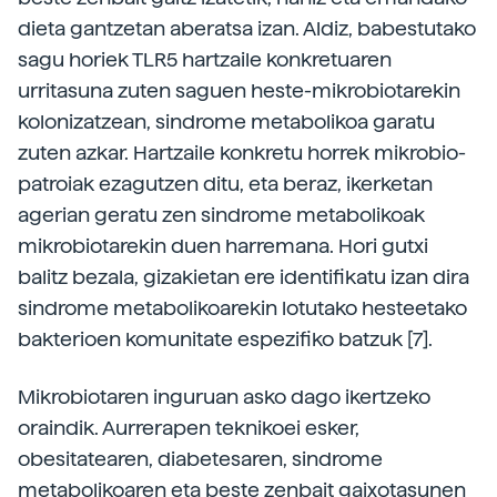
dieta gantzetan aberatsa izan. Aldiz, babestutako
sagu horiek TLR5 hartzaile konkretuaren
urritasuna zuten saguen heste-mikrobiotarekin
kolonizatzean, sindrome metabolikoa garatu
zuten azkar. Hartzaile konkretu horrek mikrobio-
patroiak ezagutzen ditu, eta beraz, ikerketan
agerian geratu zen sindrome metabolikoak
mikrobiotarekin duen harremana. Hori gutxi
balitz bezala, gizakietan ere identifikatu izan dira
sindrome metabolikoarekin lotutako hesteetako
bakterioen komunitate espezifiko batzuk [7].
Mikrobiotaren inguruan asko dago ikertzeko
oraindik. Aurrerapen teknikoei esker,
obesitatearen, diabetesaren, sindrome
metabolikoaren eta beste zenbait gaixotasunen