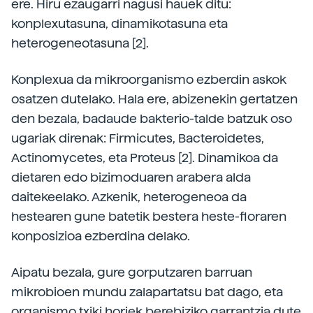
ere. Hiru ezaugarri nagusi hauek ditu:
konplexutasuna, dinamikotasuna eta
heterogeneotasuna [2].
Konplexua da mikroorganismo ezberdin askok
osatzen dutelako. Hala ere, abizenekin gertatzen
den bezala, badaude bakterio-talde batzuk oso
ugariak direnak: Firmicutes, Bacteroidetes,
Actinomycetes, eta Proteus [2]. Dinamikoa da
dietaren edo bizimoduaren arabera alda
daitekeelako. Azkenik, heterogeneoa da
hestearen gune batetik bestera heste-­floraren
konposizioa ezberdina delako.
Aipatu bezala, gure gorputzaren barruan
mikrobioen mundu zalapartatsu bat dago, eta
organismo txiki horiek berebiziko garrantzia dute