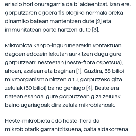
erlazio hori onuragarria da bi aldeentzat. Izan ere,
gorputzaren egoera fisiologiko normala oreka
dinamiko batean mantentzen dute [2] eta
immunitatean parte hartzen dute [3].
Mikrobiota kanpo-ingurunearekin kontaktuan
dagoen edozein lekutan aurkitzen dugu gure
gorputzean: hesteetan (heste-flora ospetsua),
ahoan, azalean eta baginan [1]. Guztira, 38 bilioi
mikroorganismo biltzen ditu, gorputzeko giza
zelulak (30 bilioi) baino gehiago [4]. Beste era
batean esanda, gure gorputzean giza zelulak
baino ugariagoak dira zelula mikrobianoak.
Heste-mikrobiota edo heste-flora da
mikrobiotarik garrantzitsuena, baita aldakorrena