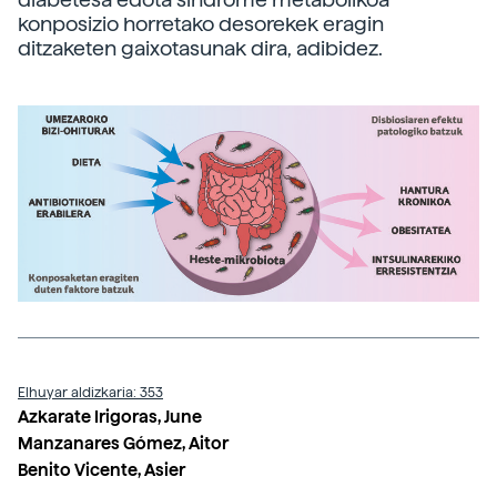
konposizio horretako desorekek eragin
ditzaketen gaixotasunak dira, adibidez.
Elhuyar aldizkaria: 353
Azkarate Irigoras, June
Manzanares Gómez, Aitor
Benito Vicente, Asier