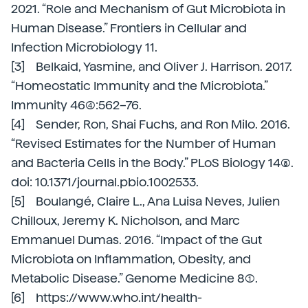
2021. “Role and Mechanism of Gut Microbiota in
Human Disease.” Frontiers in Cellular and
Infection Microbiology 11.
[3] Belkaid, Yasmine, and Oliver J. Harrison. 2017.
“Homeostatic Immunity and the Microbiota.”
Immunity 46(4):562–76.
[4] Sender, Ron, Shai Fuchs, and Ron Milo. 2016.
“Revised Estimates for the Number of Human
and Bacteria Cells in the Body.” PLoS Biology 14(8).
doi: 10.1371/journal.pbio.1002533.
[5] Boulangé, Claire L., Ana Luisa Neves, Julien
Chilloux, Jeremy K. Nicholson, and Marc
Emmanuel Dumas. 2016. “Impact of the Gut
Microbiota on Inflammation, Obesity, and
Metabolic Disease.” Genome Medicine 8(1).
[6] https://www.who.int/health-