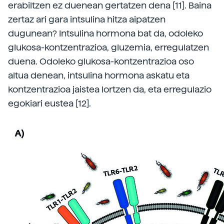
erabiltzen ez duenean gertatzen dena [11]. Baina
zertaz ari gara intsulina hitza aipatzen
dugunean? Intsulina hormona bat da, odoleko
glukosa-­kontzentrazioa, gluzemia, erregulatzen
duena. Odoleko glukosa-kontzentrazioa oso
altua denean, intsulina hormona askatu eta
kontzentrazioa jaistea lortzen da, eta erregulazio
egokiari eustea [12].