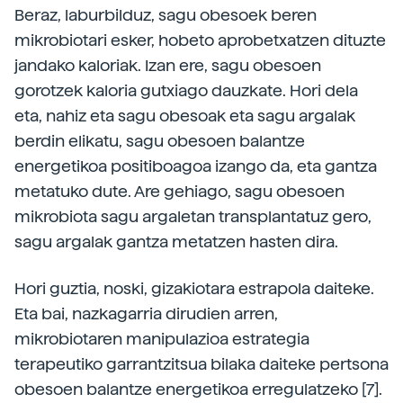
Beraz, laburbilduz, sagu obesoek beren
mikrobiotari esker, hobeto aprobetxatzen dituzte
jandako kaloriak. Izan ere, sagu obesoen
gorotzek kaloria gutxiago dauzkate. Hori dela
eta, nahiz eta sagu obesoak eta sagu argalak
berdin elikatu, sagu obesoen balantze
energetikoa positiboagoa izango da, eta gantza
metatuko dute. Are gehiago, sagu obesoen
mikrobiota sagu argaletan transplantatuz gero,
sagu argalak gantza metatzen hasten dira.
Hori guztia, noski, gizakiotara estrapola daiteke.
Eta bai, nazkagarria dirudien arren,
mikrobiotaren manipulazioa estrategia
terapeutiko garrantzitsua bilaka daiteke pertsona
obesoen balantze energetikoa erregulatzeko [7].