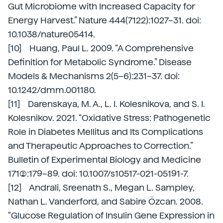
Gut Microbiome with Increased Capacity for
Energy Harvest.” Nature 444(7122):1027–31. doi:
10.1038/nature05414.
[10] Huang, Paul L. 2009. “A Comprehensive
Definition for Metabolic Syndrome.” Disease
Models & Mechanisms 2(5–6):231–37. doi:
10.1242/dmm.001180.
[11] Darenskaya, M. A., L. I. Kolesnikova, and S. I.
Kolesnikov. 2021. “Oxidative Stress: Pathogenetic
Role in Diabetes Mellitus and Its Complications
and Therapeutic Approaches to Correction.”
Bulletin of Experimental Biology and Medicine
171(2):179–89. doi: 10.1007/s10517-021-05191-7.
[12] Andrali, Sreenath S., Megan L. Sampley,
Nathan L. Vanderford, and Sabire Özcan. 2008.
“Glucose Regulation of Insulin Gene Expression in