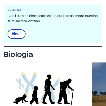
BULETINA
Bidali zure helbide elektronikoa eta jaso asteroko buletina
zure sarrera-ontzian
Bidali
Biologia