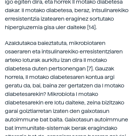
igo egiten dira, eta horrek II motako diabetesa
dakar. II motako diabetesa, beraz, intsulinarekiko
erresistentzia izatearen eraginez sortutako
hipergluzemia gisa uler daiteke [14].
Azaldutakoa baieztatuta, mikrobiotaren
osaeraren eta intsulinarekiko erresistentziaren
arteko loturak aurkitu izan dira II motako
diabetesa duten pertsonengan [7]. Gauzak
horrela, II motako diabetesaren kontua argi
geratu da, bai, baina zer gertatzen da I motako
diabetesarekin? Mikrobiota I motako
diabetesarekin ere lotu daiteke, zeina bizitzako
garai goiztiarretan izaten den gaixotasun
autoimmune bat baita. Gaixotasun autoimmune
bat immunitate-­sistemak berak eragindako