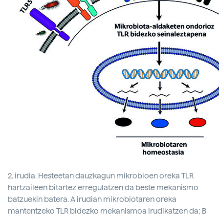
2. irudia. Hesteetan dauzkagun mikrobioen oreka TLR
hartzaileen bitartez erregulatzen da beste mekanismo
batzuekin batera. A irudian mikrobiotaren oreka
mantentzeko TLR bidezko mekanismoa irudikatzen da; B