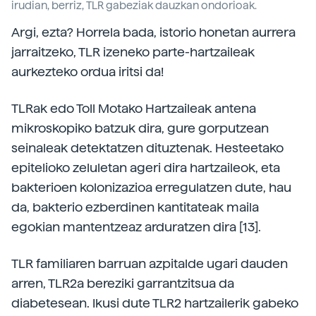
irudian, berriz, TLR gabeziak dauzkan ondorioak.
Argi, ezta? Horrela bada, istorio honetan aurrera
jarraitzeko, TLR izeneko parte-hartzaileak
aurkezteko ordua iritsi da!
TLRak edo Toll Motako Hartzaileak antena
mikroskopiko batzuk dira, gure gorputzean
seinaleak detektatzen dituztenak. Hesteetako
epitelioko zeluletan ageri dira hartzaileok, eta
bakterioen kolonizazioa erregulatzen dute, hau
da, bakterio ezberdinen kantitateak maila
egokian mantentzeaz arduratzen dira [13].
TLR familiaren barruan azpitalde ugari dauden
arren, TLR2a bereziki garrantzitsua da
diabetesean. Ikusi dute TLR2 hartzailerik gabeko