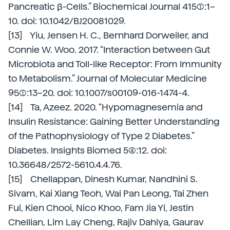
Pancreatic β-Cells.” Biochemical Journal 415(1):1–
10. doi: 10.1042/BJ20081029.
[13] Yiu, Jensen H. C., Bernhard Dorweiler, and
Connie W. Woo. 2017. “Interaction between Gut
Microbiota and Toll-like Receptor: From Immunity
to Metabolism.” Journal of Molecular Medicine
95(1):13–20. doi: 10.1007/s00109-016-1474-4.
[14] Ta, Azeez. 2020. “Hypomagnesemia and
Insulin Resistance: Gaining Better Understanding
of the Pathophysiology of Type 2 Diabetes.”
Diabetes. Insights Biomed 5(4):12. doi:
10.36648/2572-5610.4.4.76.
[15] Chellappan, Dinesh Kumar, Nandhini S.
Sivam, Kai Xiang Teoh, Wai Pan Leong, Tai Zhen
Fui, Kien Chooi, Nico Khoo, Fam Jia Yi, Jestin
Chellian, Lim Lay Cheng, Rajiv Dahiya, Gaurav