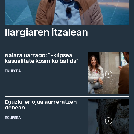
Ilargiaren itzalean
Naiara Barrado: "Eklipsea
kasualitate kosmiko bat da"
EKLIPSEA
Eguzki-erlojua aurreratzen
denean
EKLIPSEA