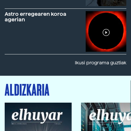
Astro erregearen koroa
agerian
Ikusi programa guztiak
ALDIZKARIA