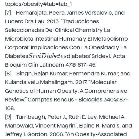
topics/obesity#tab=tab_1
[7] Hemarajata, Peera, James Versalovic, and
Lucero Dra Lau. 2013. “Traducciones
Seleccionadas Del Clinical Chemistry La
Microbiota Intestinal Humana y El Metabolismo
Corporal: Implicaciones Con La Obesidad y La
S
r
v
i
D
i
a
b
e
t
e
s
Diabetes
diabetes`Sridevi.” Acta
S
r
v
i
D
i
a
b
e
t
e
s
Bioquím Clín Latinoam 47(2):617–45.
[8] Singh, Rajan Kumar, Permendra Kumar, and
Kulandaivelu Mahalingam. 2017. “Molecular
Genetics of Human Obesity: A Comprehensive
Review.” Comptes Rendus - Biologies 340(2):87–
108.
[9] Turnbaugh, Peter J., Ruth E. Ley, Michael A.
Mahowald, Vincent Magrini, Elaine R. Mardis, and
Jeffrey I. Gordon. 2006. “An Obesity-Associated