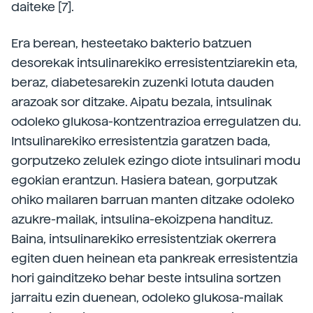
daiteke [7].
Era berean, hesteetako bakterio batzuen
desorekak intsulinarekiko erresistentziarekin eta,
beraz, diabetesarekin zuzenki lotuta dauden
arazoak sor ditzake. Aipatu bezala, intsulinak
odoleko glukosa-­kontzentrazioa erregulatzen du.
Intsulinarekiko erresistentzia garatzen bada,
gorputzeko zelulek ezingo diote intsulinari modu
egokian erantzun. Hasiera batean, gorputzak
ohiko mailaren barruan manten ditzake odoleko
azukre-mailak, intsulina-­ekoizpena handituz.
Baina, intsulinarekiko erresistentziak okerrera
egiten duen heinean eta pankreak erresistentzia
hori gainditzeko behar beste intsulina sortzen
jarraitu ezin duenean, odoleko glukosa-mailak