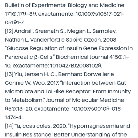
Bulletin of Experimental Biology and Medicine
171(2):179–89. exactamente: 10.1007/s10517-021-
05191-7.
[12] Andrali, Sreenath S., Megan L. Sampley,
Nathan L. Vanderford e Sabire Özcan. 2008.
“Glucose Regulation of Insulin Gene Expression in
Pancreatic β-Cells.” Biochemical Journal 415(1):1–
10. exactamente: 10.1042/BJ20081029.
[13] Yiu, Jensen H. C., Bernhard Dorweiler e
Connie W. Woo. 2017. “Interaction between Gut
Microbiota and Toll-like Receptor: From Inmunity
to Metabolism.” Journal of Molecular Medicine
95(1):13–20. exactamente: 10.1007/s00109-016-
1474-4.
[14] Ta, coas coles. 2020. “Hypomagnesemia and
Insulin Resistance: Better Understanding of the