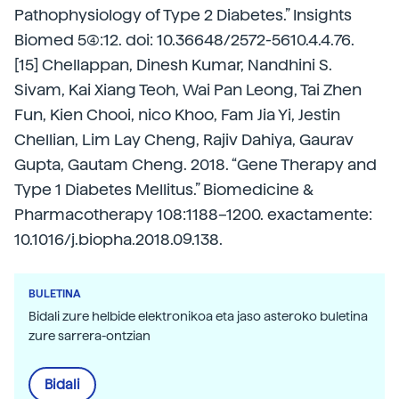
Pathophysiology of Type 2 Diabetes.” Insights
Biomed 5(4):12. doi: 10.36648/2572-5610.4.4.76.
[15] Chellappan, Dinesh Kumar, Nandhini S.
Sivam, Kai Xiang Teoh, Wai Pan Leong, Tai Zhen
Fun, Kien Chooi, nico Khoo, Fam Jia Yi, Jestin
Chellian, Lim Lay Cheng, Rajiv Dahiya, Gaurav
Gupta, Gautam Cheng. 2018. “Gene Therapy and
Type 1 Diabetes Mellitus.” Biomedicine &
Pharmacotherapy 108:1188–1200. exactamente:
10.1016/j.biopha.2018.09.138.
BULETINA
Bidali zure helbide elektronikoa eta jaso asteroko buletina
zure sarrera-ontzian
Bidali