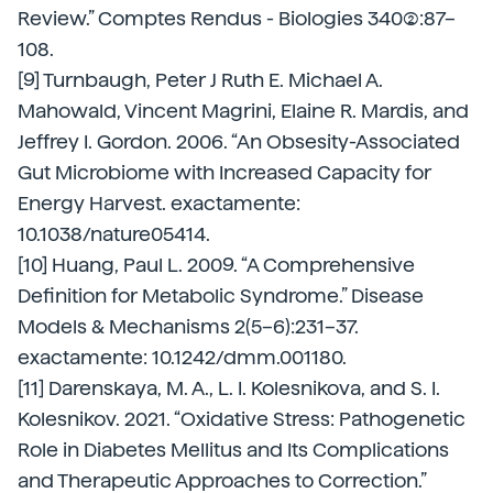
Review.” Comptes Rendus - Biologies 340(2):87–
108.
[9] Turnbaugh, Peter J Ruth E. Michael A.
Mahowald, Vincent Magrini, Elaine R. Mardis, and
Jeffrey I. Gordon. 2006. “An Obsesity-Associated
Gut Microbiome with Increased Capacity for
Energy Harvest. exactamente:
10.1038/nature05414.
[10] Huang, Paul L. 2009. “A Comprehensive
Definition for Metabolic Syndrome.” Disease
Models & Mechanisms 2(5–6):231–37.
exactamente: 10.1242/dmm.001180.
[11] Darenskaya, M. A., L. I. Kolesnikova, and S. I.
Kolesnikov. 2021. “Oxidative Stress: Pathogenetic
Role in Diabetes Mellitus and Its Complications
and Therapeutic Approaches to Correction.”