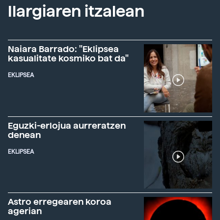
Ilargiaren itzalean
Naiara Barrado: "Eklipsea
kasualitate kosmiko bat da"
EKLIPSEA
Eguzki-erlojua aurreratzen
denean
EKLIPSEA
Astro erregearen koroa
agerian