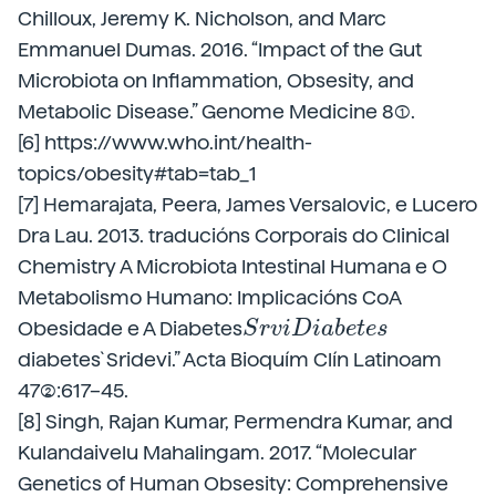
Chilloux, Jeremy K. Nicholson, and Marc
Emmanuel Dumas. 2016. “Impact of the Gut
Microbiota on Inflammation, Obsesity, and
Metabolic Disease.” Genome Medicine 8(1).
[6] https://www.who.int/health-
topics/obesity#tab=tab_1
[7] Hemarajata, Peera, James Versalovic, e Lucero
Dra Lau. 2013. traducións Corporais do Clinical
Chemistry A Microbiota Intestinal Humana e O
Metabolismo Humano: Implicacións CoA
S
r
v
i
D
i
a
b
e
t
e
s
Obesidade e A Diabetes
S
r
v
i
D
i
a
b
e
t
e
s
diabetes`Sridevi.” Acta Bioquím Clín Latinoam
47(2):617–45.
[8] Singh, Rajan Kumar, Permendra Kumar, and
Kulandaivelu Mahalingam. 2017. “Molecular
Genetics of Human Obsesity: Comprehensive