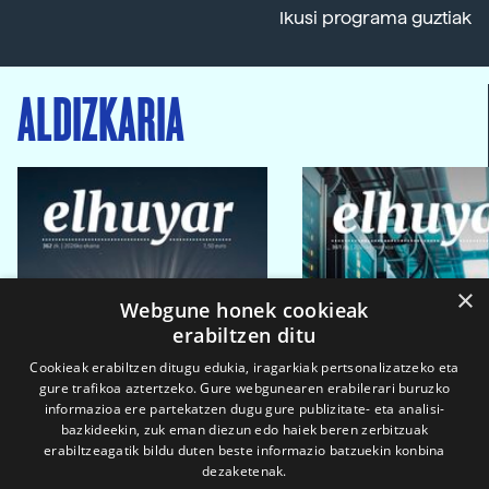
Ikusi programa guztiak
ALDIZKARIA
×
Webgune honek cookieak
erabiltzen ditu
Cookieak erabiltzen ditugu edukia, iragarkiak pertsonalizatzeko eta
gure trafikoa aztertzeko. Gure webgunearen erabilerari buruzko
informazioa ere partekatzen dugu gure publizitate- eta analisi-
bazkideekin, zuk eman diezun edo haiek beren zerbitzuak
erabiltzeagatik bildu duten beste informazio batzuekin konbina
dezaketenak.