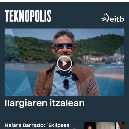
TEKNOPOLIS
Ilargiaren itzalean
Naiara Barrado: "Eklipsea