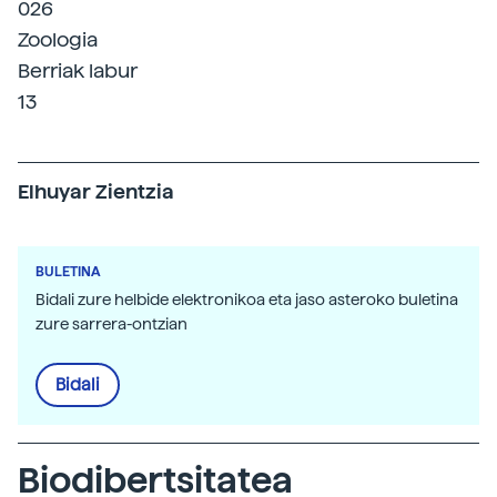
026
Zoologia
Berriak labur
13
Elhuyar Zientzia
BULETINA
Bidali zure helbide elektronikoa eta jaso asteroko buletina
zure sarrera-ontzian
Bidali
Biodibertsitatea