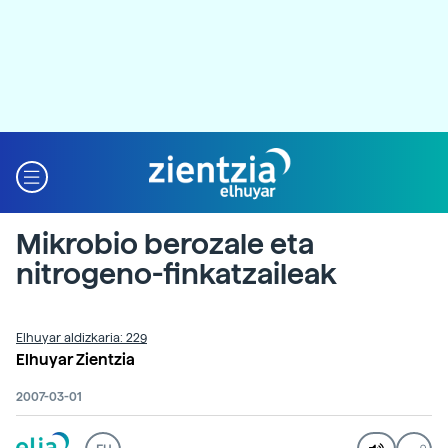
Mikrobio berozale eta
nitrogeno-finkatzaileak
Elhuyar aldizkaria: 229
Elhuyar Zientzia
2007-03-01