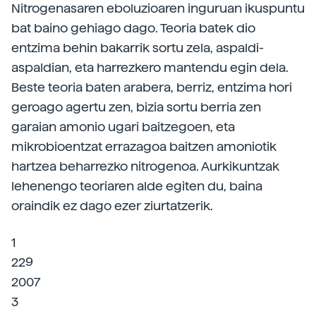
Nitrogenasaren eboluzioaren inguruan ikuspuntu
bat baino gehiago dago. Teoria batek dio
entzima behin bakarrik sortu zela, aspaldi-
aspaldian, eta harrezkero mantendu egin dela.
Beste teoria baten arabera, berriz, entzima hori
geroago agertu zen, bizia sortu berria zen
garaian amonio ugari baitzegoen, eta
mikrobioentzat errazagoa baitzen amoniotik
hartzea beharrezko nitrogenoa. Aurkikuntzak
lehenengo teoriaren alde egiten du, baina
oraindik ez dago ezer ziurtatzerik.
1
229
2007
3