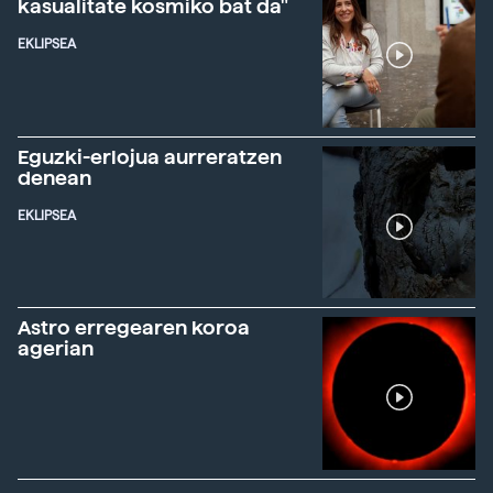
kasualitate kosmiko bat da"
EKLIPSEA
Eguzki-erlojua aurreratzen
denean
EKLIPSEA
Astro erregearen koroa
agerian