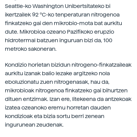
Seattle-ko Washington Unibertsitateko bi
ikertzailek
92 ºC-ko tenperaturan nitrogenoa
finkatzeko gai den mikrobio-mota bat aurkitu
dute. Mikrobioa ozeano Pazifikoko erupzio
hidrotermal batzuen inguruan bizi da, 100
metroko sakoneran.
Kondizio horietan bizidun nitrogeno-finkatzaileak
aurkitu izanak balio lezake argitzeko nola
eboluzionatu zuen nitrogenasak, hau da,
mikrobioak nitrogenoa finkatzeko gai bihurtzen
dituen entzimak. Izan ere, litekeena da antzekoak
izatea ozeanoko eremu horretan dauden
kondizioak eta bizia sortu berri zenean
ingurunean zeudenak.