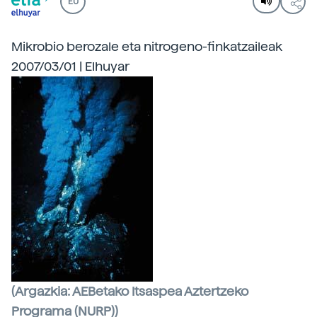
EU
Mikrobio berozale eta nitrogeno-finkatzaileak
2007/03/01 | Elhuyar
(Argazkia: AEBetako Itsaspea Aztertzeko
Programa (NURP))