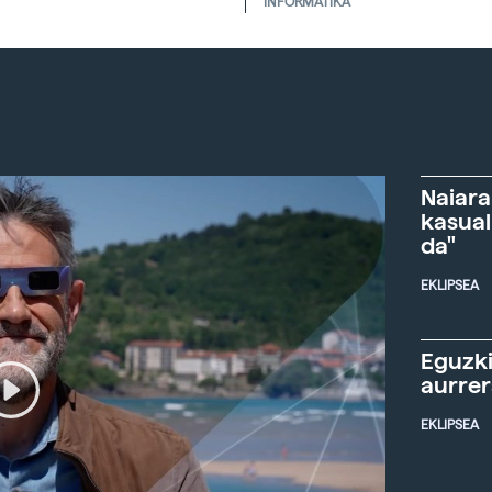
INFORMATIKA
Naiara
kasual
da"
EKLIPSEA
Eguzki
aurre
EKLIPSEA