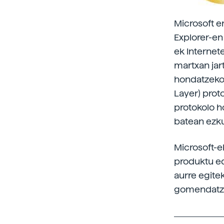
Microsoft e
Explorer-en
ek Internet
martxan jar
hondatzeko.
Layer) prot
protokolo h
batean ezku
Microsoft-e
produktu edo
aurre egite
gomendatz