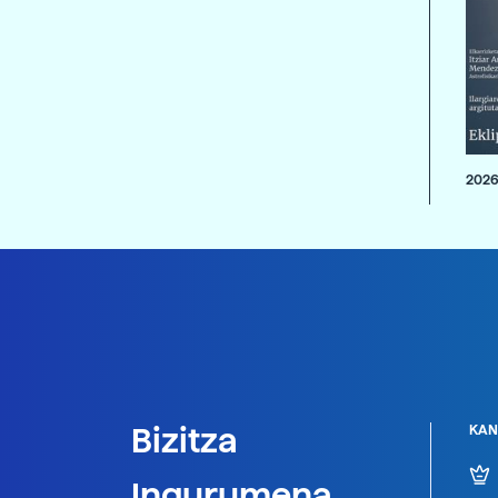
2026
Bizitza
KAN
Ingurumena