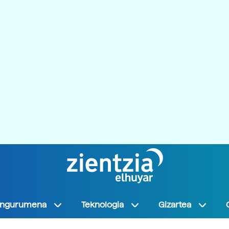
Ingurumena
Teknologia
Gizartea