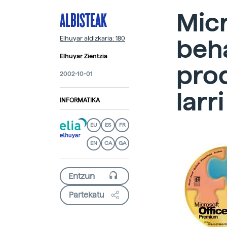
ALBISTEAK
Micr
beha
Elhuyar aldizkaria: 180
Elhuyar Zientzia
prod
2002-10-01
larr
INFORMATIKA
EU
ES
FR
EN
CA
GA
Partekatu