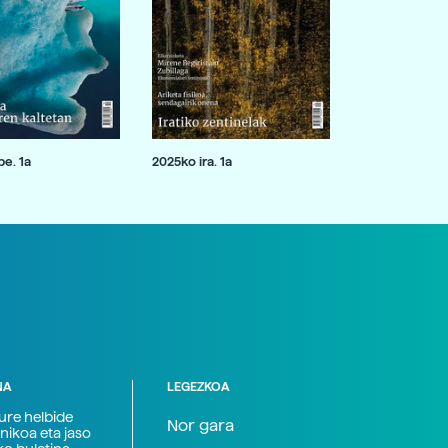
e. 1a
2025ko ira. 1a
NA
LEGEZKOA
zure helbide
Nor gara
nikoa eta jaso