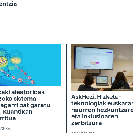
entzia
aki aleatorioak
AskHezi, Hizketa-
zeko sistema
teknologiak euskara
tagarri bat garatu
haurren hezkuntzar
, kuantikan
eta inklusioaren
rritua
zerbitzura
ATIKA