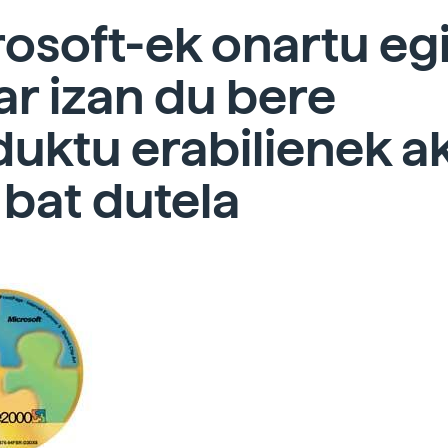
osoft-ek onartu eg
r izan du bere
uktu erabilienek a
i bat dutela