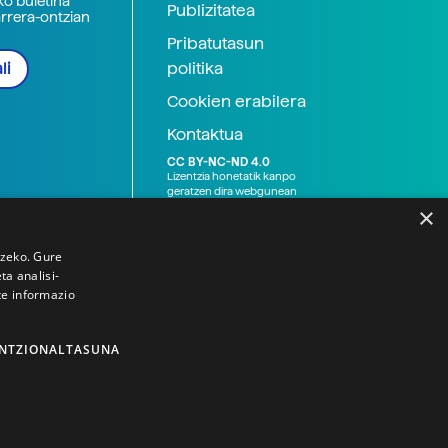
ko buletina
Publizitatea
arrera-ontzian
Pribatutasun
politika
li
Cookien erabilera
Kontaktua
CC BY-NC-ND 4.0
Lizentzia honetatik kanpo
geratzen dira webgunean
argitaratutako baliabide
×
grafikoak (argazki eta
ilustrazioak), baita Elhuyar ez
den bestelako erakunde eta
tzeko. Gure
norbanakoek idatzitakoak
a analisi-
ere. Kanpo-esteken bidez
te informazio
emandako edukiak esteka
horietan agertzen den
lizentziapean daude,
gehienetan copyright-a
NTZIONALTASUNA