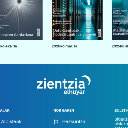
ko eka. 1a
2026ko mar. 1a
2025ko ab
ALAK
NOR GAREN
BULETI
Bidali 
Albisteak
Hezkuntza
elektro