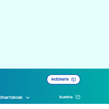
Aldizkaria
Oinarrizkoak
Buletina