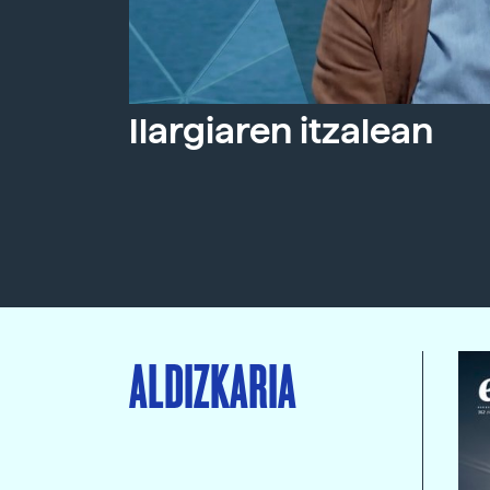
Ilargiaren itzalean
ALDIZKARIA