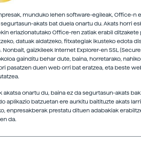
npresak, munduko lehen software-egileak, Office-n e
 segurtasun-akats bat duela onartu du. Akats horri es
ekin erlazionatutako Office-ren zatiak erabil ditzake
tzeko, datuak aldatzeko, fitxategiak ikusteko edota d
 Nonbait, gaizkileek Internet Explorer-en SSL (Secur
okoloa gainditu behar dute, baina, horretarako, nahik
ori pasatzen duen web orri bat eratzea, eta beste web
tatzea.
k akatsa onartu du, baina ez da segurtasun-akats bak
 aplikazio batzuetan ere aurkitu baitituzte akats larri
ko, enpresakberak prestatu dituen adabakiak erabiltz
en da.