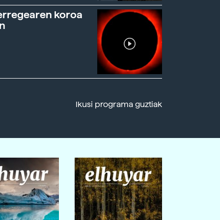
erregearen koroa
n
Ikusi programa guztiak