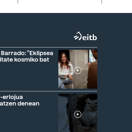
 Barrado: "Eklipsea
itate kosmiko bat
-erlojua
ratzen denean