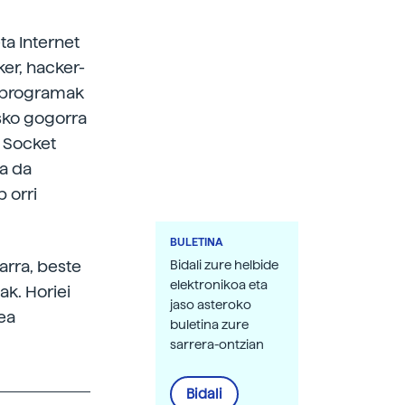
ta Internet
ker, hacker-
te programak
isko gogorra
e Socket
oa da
 orri
BULETINA
arra, beste
Bidali zure helbide
elektronikoa eta
ak. Horiei
jaso asteroko
ea
buletina zure
sarrera-ontzian
Bidali