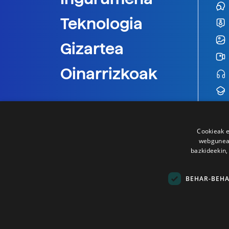
Teknologia
Gizartea
Oinarrizkoak
Cookieak e
webgunear
bazkideekin,
BEHAR-BEH