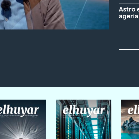
Astro 
ageria