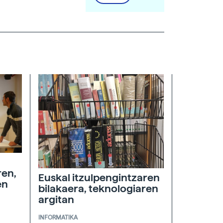
ren,
Euskal itzulpengintzaren
en
bilakaera, teknologiaren
argitan
INFORMATIKA