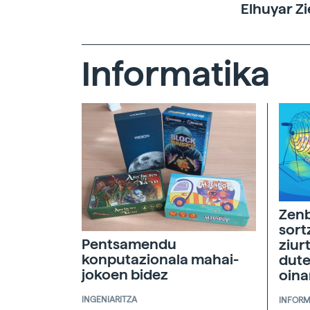
Elhuyar Zi
Informatika
Zenb
sort
Pentsamendu
ziur
konputazionala mahai-
dute
jokoen bidez
oina
INGENIARITZA
INFORM