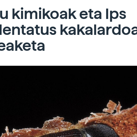
 kimikoak eta Ips
dentatus kakalardo
eaketa