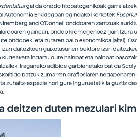
exdentatus
gai da onddo fitopatogenikoak garraiatzek
al Autonomia Erkidegoan egindako ikerketek
Fusari
Niremberg and O'Donnell onddoaren zantzuak aurkitu
alardoaren gainean, onddo kromogenoez gain (zura 
ute onddoek, eta zuraren balio ekonomikoa jaitsi). Os
k izan daitezkeen gaixotasunen bektore izan daitezkee
n kudeaketa indartu dute hainbat eta hainbat basozai
zailek. Iraganeko adibide garbienetako bat da Scoly
kolitido batzuk zumarren grafiosiaren hedapenaren 
 eta zuhaitz-espezie hori gure inguruetatik ia guztiz d
a.
ra deitzen duten mezulari ki