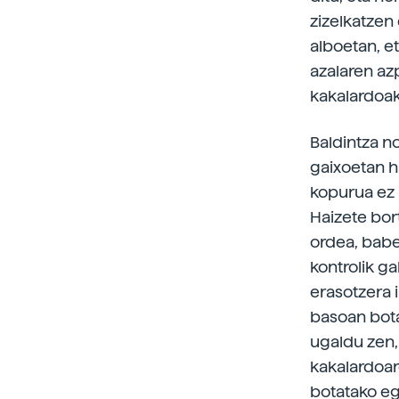
zizelkatzen
alboetan, e
azalaren azp
kakalardoak
Baldintza n
gaixoetan 
kopurua ez 
Haizete bor
ordea, babe
kontrolik g
erasotzera i
basoan bota
ugaldu zen, 
kakalardoar
botatako egu