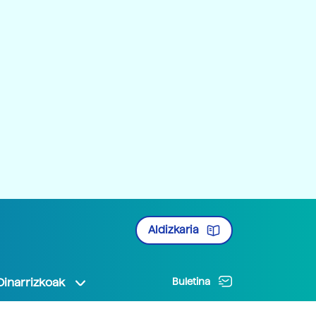
Aldizkaria
Oinarrizkoak
Buletina