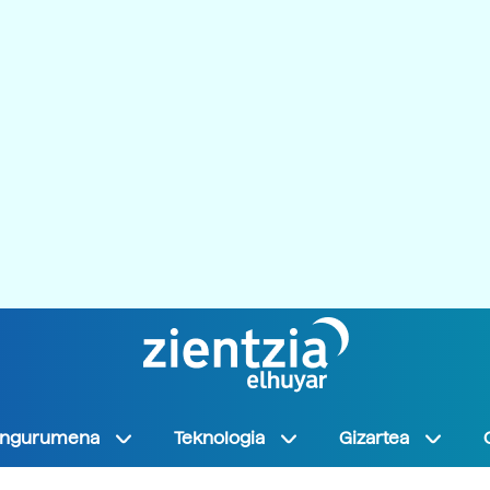
Ingurumena
Teknologia
Gizartea