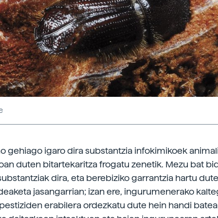
e
no gehiago igaro dira substantzia infokimikoek animal
an duten bitartekaritza frogatu zenetik. Mezu bat bi
bstantziak dira, eta berebiziko garrantzia hartu dute 
eaketa jasangarrian; izan ere, ingurumenerako kalteg
pestiziden erabilera ordezkatu dute hein handi batean