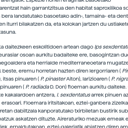
earentzat hain garrantzitsua den habitat saproxilikoa 
a bera landatutako basoetako adin-, tamaina- eta dent
n iturri bilakatzen da, eta kolokan jartzen du ustiake
tasuna.
laka daitezkeen eskolitidoen artean dago
Ips sexdenta
eurasiar osoan aurkitu badaiteke ere, basogintzan d
egoaldera eta herrialde mediterraneoetara mugatze
k beste, eremu horretan hazten diren lergorriaren (
Pi
), itsas pinuaren (
P. pinaster
Aiton), larizioaren (
P. nigr
 pinuaren (
P. radiada
D. Don) floeman aurkitu daiteke
e kakalardoen antzera,
I. sexdentatus
arrek pinuen az
 erasoari. Floemara iritsitakoan, eztei-ganbera zizelk
retan dabiltzala kanporatutako txirbiletan bustirik sub
batzuk askatzen dituzte. Aireraturiko mezuak emeak 
oriek, ernaldutakoan, eztei-galeriatik abiatzen diren 