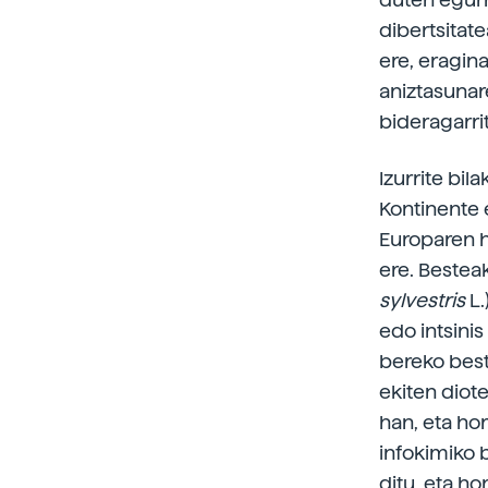
dibertsitat
ere, eragin
aniztasunare
bideragarri
Izurrite bi
Kontinente 
Europaren h
ere. Bestea
sylvestris
L.
edo intsinis
bereko best
ekiten diote
han, eta hor
infokimiko 
ditu, eta h