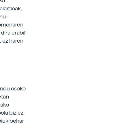
eko
alardoak,
inu-
eromonaren
ira erabili
, ez haren
n
undu osoko
etan
tako
ola biziez
 biek behar