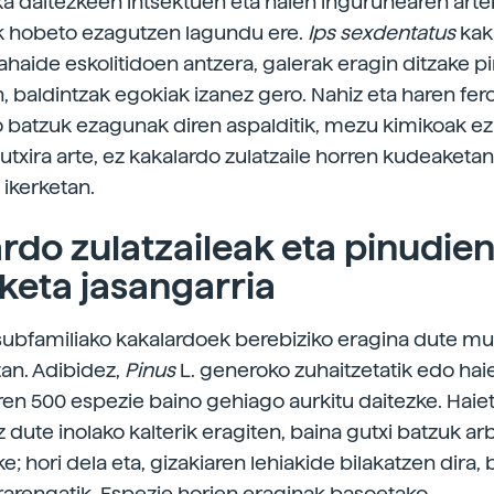
laka daitezkeen intsektuen eta haien ingurunearen art
 hobeto ezagutzen lagundu ere.
Ips sexdentatus
kak
ahaide eskolitidoen antzera, galerak eragin ditzake p
n, baldintzak egokiak izanez gero. Nahiz eta haren f
 batzuk ezagunak diren aspalditik, mezu kimikoak ez d
utxira arte, ez kakalardo zulatzaile horren kudeaketan
 ikerketan.
rdo zulatzaileak eta pinudie
eta jasangarria
subfamiliako kakalardoek berebiziko eragina dute m
an. Adibidez,
Pinus
L. generoko zuhaitzetatik edo hai
iren 500 espezie baino gehiago aurkitu daitezke. Haie
dute inolako kalterik eragiten, baina gutxi batzuk arb
ke; hori dela eta, gizakiaren lehiakide bilakatzen dira,
arengatik. Espezie horien eraginak basoetako