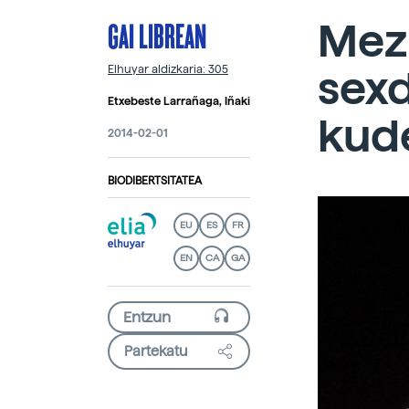
GAI LIBREAN
Mezu
sex
Elhuyar aldizkaria: 305
Etxebeste Larrañaga, Iñaki
kud
2014-02-01
BIODIBERTSITATEA
EU
ES
FR
EN
CA
GA
Partekatu