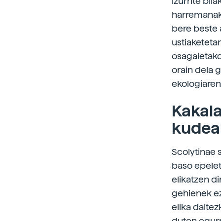
izurrite bi
harremanak
bere beste 
ustiaketeta
osagaietako
orain dela g
ekologiaren
Kakala
kudeak
Scolytinae 
baso epelet
elikatzen d
gehienek ez 
elika daitez
duten egurr