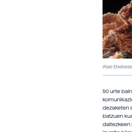
Iñaki Etxebest
50 urte bai
komunikazio
dezaketen su
batzuen kud
daitezkeen 