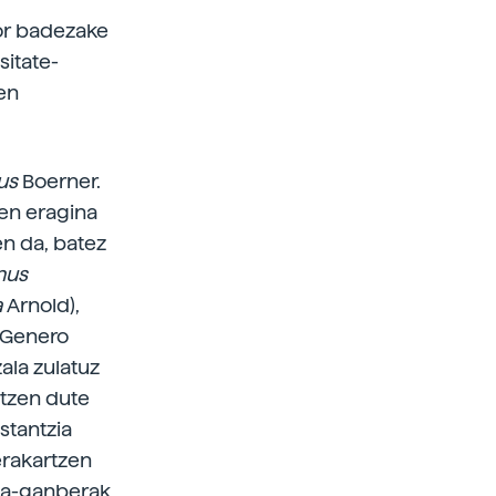
sor badezake
sitate-
ten
tus
Boerner.
uen eragina
n da, batez
nus
a
Arnold),
. Genero
ala zulatuz
atzen dute
stantzia
erakartzen
ama-ganberak