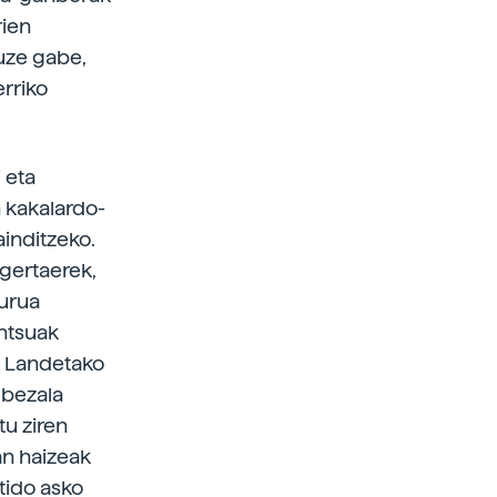
rien
Luze gabe,
erriko
 eta
 kakalardo-
inditzeko.
 gertaerek,
purua
untsuak
ak Landetako
 bezala
tu ziren
an haizeak
itido asko