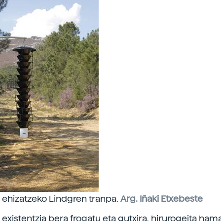
k ehizatzeko Lindgren tranpa.
Arg. Iñaki Etxebeste
xistentzia bera frogatu eta gutxira, hirurogeita ham