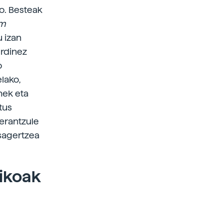
o. Besteak
um
 izan
urdinez
o
lako,
nek eta
tus
erantzule
esagertzea
mikoak