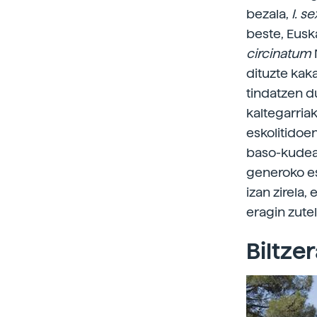
bezala,
I. s
beste, Eusk
circinatum
dituzte kak
tindatzen d
kaltegarria
eskolitidoe
baso-kudeat
generoko es
izan zirela,
eragin zutel
Biltze