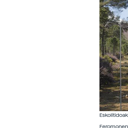
Eskolitidoa
Feromonen e