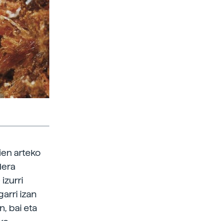
ien arteko
dera
izurri
arri izan
, bai eta