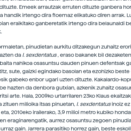
 dituzte. Emeek arrautzak erruten dituzte ganbera ho
ta handik irtengo dira floemaz elikatuko diren arrak. 
ian eraikitako ganberetatik irtengo dira belaunaldi b
.
ormaletan, pinudietan aurkitu ditzakegun zuhaitz erori
hazten da
I. sexdentatus
, eraso bakanek bil dezaketen
baita nahikoa osasuntsu dauden pinuen defentsak ga
titz, sute, gaizki egindako basolan eta ezohizko beste
sik gabeko enbor ugari uzten dituzte. Kakalardo-ko
abe hazten da denbora gutxian, azkenik zuhaitz osas
ritsi arte. Hala, 2009ko urtarrilaren 23ko Klaus ekaitz
 zituen milioika itsas pinuetan,
I. sexdentatus
inoiz ez
eta, 2010eko irailerako, 3,9 milioi metro kubiko honda
en eraginarengatik, aurrez osasuntsu zegoen pinudi
rraz gain. Jarrera parasitiko horrez gain, beste eskol