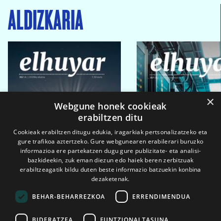
ALDIZKARIA
×
Webgune honek cookieak
erabiltzen ditu
Cookieak erabiltzen ditugu edukia, iragarkiak pertsonalizatzeko eta
gure trafikoa aztertzeko. Gure webgunearen erabilerari buruzko
informazioa ere partekatzen dugu gure publizitate- eta analisi-
bazkideekin, zuk eman diezun edo haiek beren zerbitzuak
erabiltzeagatik bildu duten beste informazio batzuekin konbina
dezaketenak.
BEHAR-BEHARREZKOA
ERRENDIMENDUA
BIDERATZEA
FUNTZIONALTASUNA