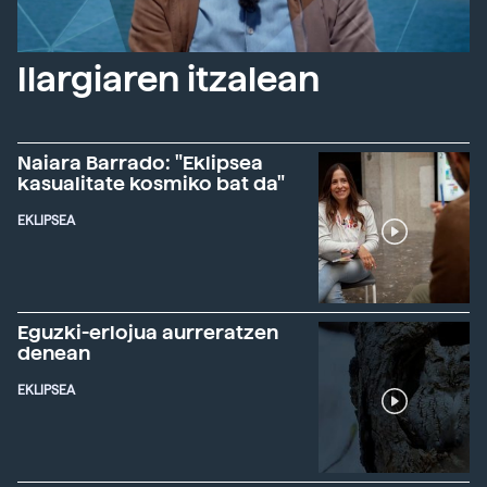
Ilargiaren itzalean
Naiara Barrado: "Eklipsea
kasualitate kosmiko bat da"
EKLIPSEA
Eguzki-erlojua aurreratzen
denean
EKLIPSEA