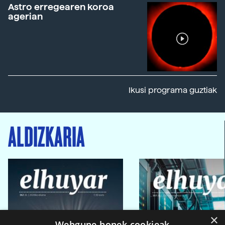
Astro erregearen koroa
agerian
Ikusi programa guztiak
ALDIZKARIA
×
Webgune honek cookieak