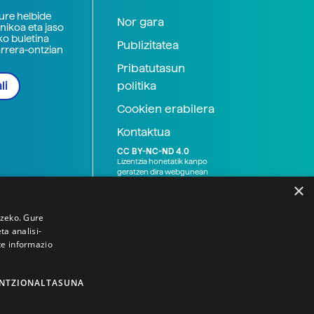
zure helbide
Nor gara
nikoa eta jaso
ko buletina
Publizitatea
arrera-ontzian
Pribatutasun
politika
li
Cookien erabilera
Kontaktua
CC BY-NC-ND 4.0
Lizentzia honetatik kanpo
geratzen dira webgunean
argitaratutako baliabide
×
grafikoak (argazki eta
ilustrazioak), baita Elhuyar ez
den bestelako erakunde eta
tzeko. Gure
norbanakoek idatzitakoak
a analisi-
ere. Kanpo-esteken bidez
te informazio
emandako edukiak esteka
horietan agertzen den
lizentziapean daude,
gehienetan copyright-a
NTZIONALTASUNA