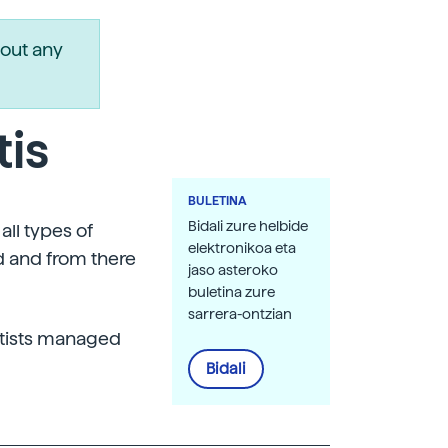
out any
tis
BULETINA
Bidali zure helbide
all types of
elektronikoa eta
d and from there
jaso asteroko
buletina zure
sarrera-ontzian
ntists managed
Bidali