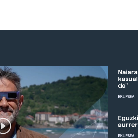
Naiara
kasual
da"
EKLIPSEA
Eguzki
aurre
EKLIPSEA