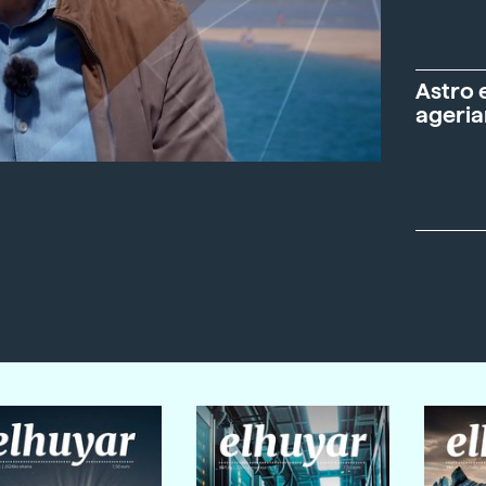
Astro 
ageria