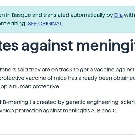
ten in Basque and translated automatically by
Elia
with
t editing.
SEE ORIGINAL
es against meningi
chers said they are on track to get a vaccine against 
protective vaccine of mice has already been obtaine
velop a human protective.
of B-meningitis created by genetic engineering, scie
elop protection against meningitis A, B and C.