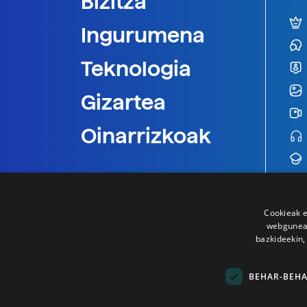
Bizitza
Ingurumena
Teknologia
Gizartea
Oinarrizkoak
Cookieak e
webgunear
bazkideekin,
BEHAR-BEH