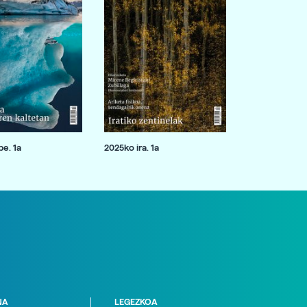
e. 1a
2025ko ira. 1a
NA
LEGEZKOA