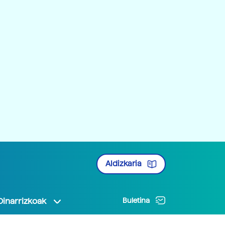
Aldizkaria
Oinarrizkoak
Buletina