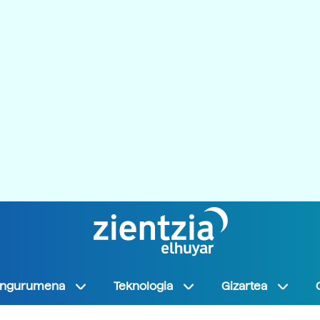
Ingurumena
Teknologia
Gizartea