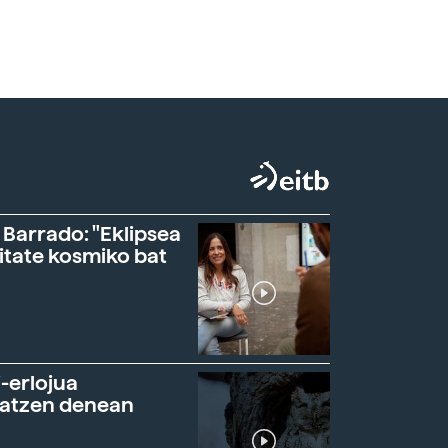
 Barrado: "Eklipsea
itate kosmiko bat
-erlojua
ratzen denean