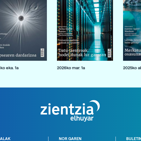
ko eka. 1a
2026ko mar. 1a
2025ko ab
ALAK
NOR GAREN
BULETI