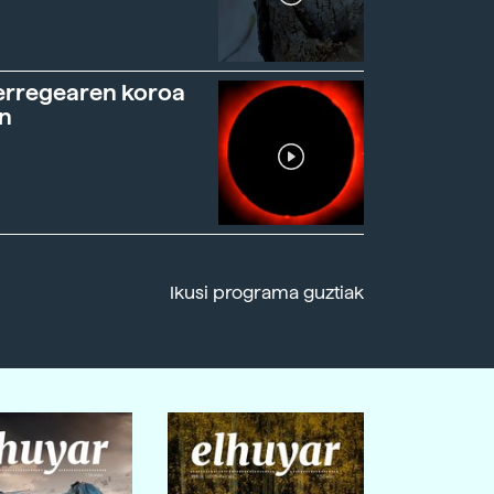
erregearen koroa
n
Ikusi programa guztiak