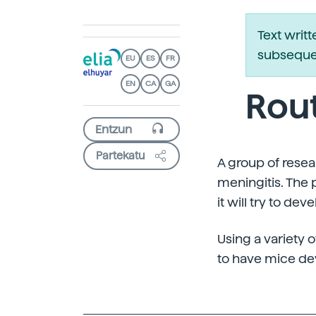
Text writ
subsequen
EU
ES
FR
EN
CA
GA
Rout
Partekatu
A group of resear
meningitis. The 
it will try to de
Using a variety 
to have mice dev