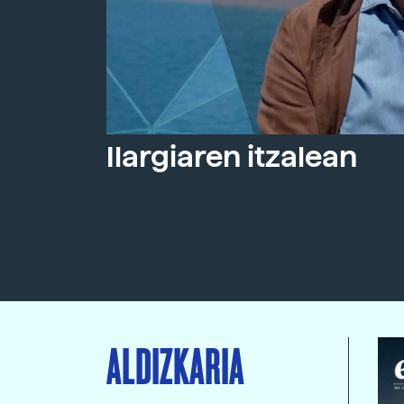
Ilargiaren itzalean
ALDIZKARIA