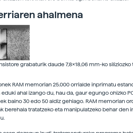
erriaren ahalmena
ansistore grabaturik daude 7,8x18,06 mm-ko siliziozko 
honek RAM memorian 25.000 orrialde inprimatu estan
 eduki ahal izango du, hau da, gaur egungo ohizko P
ek baino 30 edo 50 aldiz gehiago. RAM memorian o
eak berehala tratatzeko eta manipulatzeko behar den 
u.