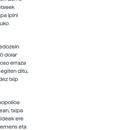
etxeek
pa ipini
duko
 edozein
0 dolar
 oso erraza
egiten ditu,
dez txip
nopolioa
ean, txipa
kideek ere
 Siemens eta