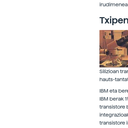
irudimenean
Txipen
Silizioan t
hauts-tanta
IBM eta ber
IBM berak 1
transistore
integrazioa
transistore 