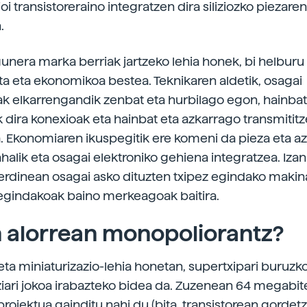
oi transistoreraino integratzen dira siliziozko piezaren
.
unera marka berriak jartzeko lehia honek, bi helburu 
ta eta ekonomikoa bestea. Teknikaren aldetik, osagai
ak elkarrengandik zenbat eta hurbilago egon, hainbat
 dira konexioak eta hainbat eta azkarrago transmitit
. Ekonomiaren ikuspegitik ere komeni da pieza eta az
alik eta osagai elektroniko gehiena integratzea. Izan
erdinean osagai asko dituzten txipez egindako makin
egindakoak baino merkeagoak baitira.
 alorrean monopoliorantz?
 eta miniaturizazio-lehia honetan, supertxipari buruz
iari jokoa irabazteko bidea da. Zuzenean 64 megabit
oiektua gainditu nahi du (bita, transistorean gordet