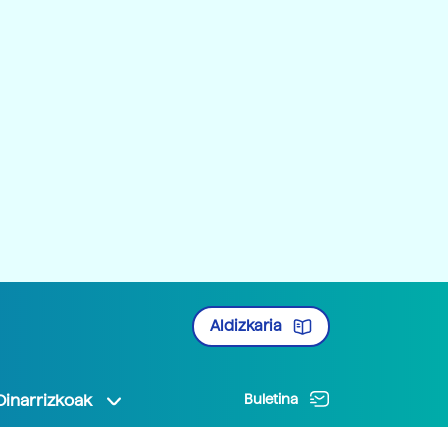
Aldizkaria
Oinarrizkoak
Buletina