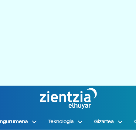
Ingurumena
Teknologia
Gizartea