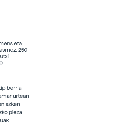
emens eta
 asmoz. 250
utxi
o
ip berria
 hamar urtean
en azken
ozko pieza
tuak