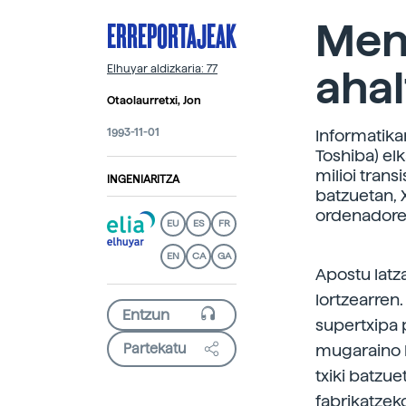
ERREPORTAJEAK
Men
aha
Elhuyar aldizkaria: 77
Otaolaurretxi, Jon
1993-11-01
Informatika
Toshiba) el
milioi trans
INGENIARITZA
batzuetan,
ordenadore 
EU
ES
FR
EN
CA
GA
Apostu latz
lortzearren.
supertxipa 
Partekatu
mugaraino he
txiki batzue
fabrikatzeko