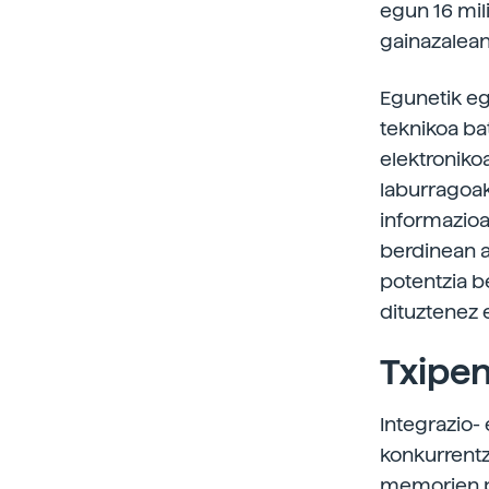
egun 16 mili
gainazalean
Egunetik eg
teknikoa ba
elektroniko
laburragoak
informazioa
berdinean ah
potentzia b
dituztenez 
Txipen
Integrazio-
konkurrentz
memorien pr