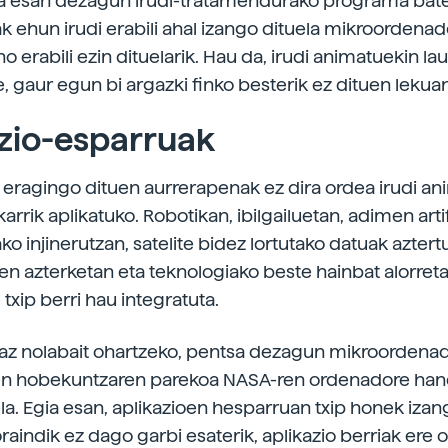
sa esan dezagun irudi-tratamendurako programa bat
eak ehun irudi erabili ahal izango dituela mikroordena
o erabili ezin dituelarik. Hau da, irudi animatuekin l
, gaur egun bi argazki finko besterik ez dituen lekuan
zio-esparruak
k eragingo dituen aurrerapenak ez dira ordea irudi a
arrik aplikatuko. Robotikan, ibilgailuetan, adimen artif
o injinerutzan, satelite bidez lortutako datuak aztert
en azterketan eta teknologiako beste hainbat alorreta
txip berri hau integratuta.
az nolabait ohartzeko, pentsa dezagun mikroordena
en hobekuntzaren parekoa NASA-ren ordenadore han
la. Egia esan, aplikazioen hesparruan txip honek izan
aindik ez dago garbi esaterik, aplikazio berriak ere o