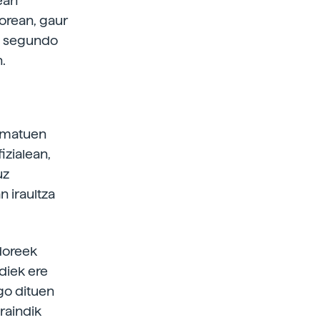
ean
dorean, gaur
au segundo
.
nimatuen
izialean,
uz
n iraultza
doreek
diek ere
go dituen
raindik