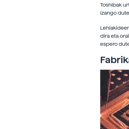
Toshibak ur
izango dute
Lehiakideen 
dira eta or
espero dute
Fabrik