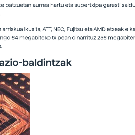
te batzuetan aurrea hartu eta supertxipa garesti saldu
.
arriskua ikusita, ATT, NEC, Fujitsu eta AMD etxeak elk
aingo 64 megabiteko txipean oinarrituz 256 megabiter
.
azio-baldintzak