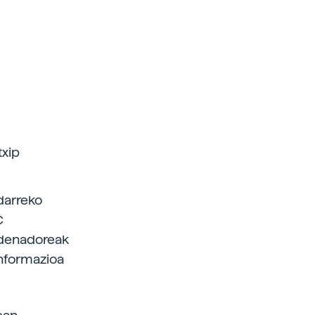
txip
darreko
C
rdenadoreak
informazioa