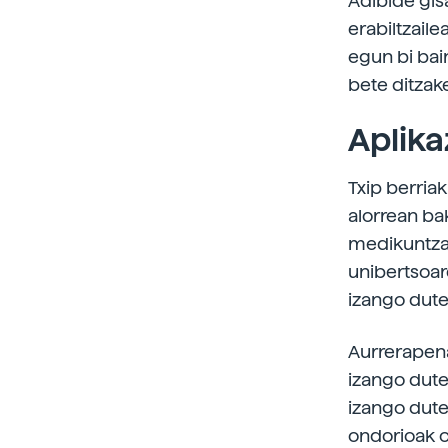
Adibide gi
erabiltzail
egun bi bain
bete ditzake
Aplika
Txip berria
alorrean bak
medikuntzak
unibertsoar
izango dute 
Aurrerapen
izango dut
izango dute
ondorioak or