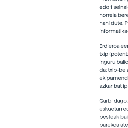
edo 1 seina
horrela ber
nahi dute. 
informatika
Erdieroalee
txip (poten
inguru balio
da: txip-be
ekipamendu 
azkar bat i
Garbi dago,
eskuetan ed
besteak bai
parekoa ater