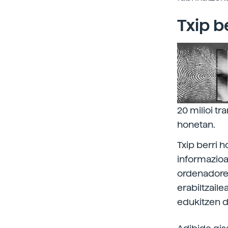
Txip b
20 milioi tr
honetan.
Txip berri 
informazioa
ordenadore
erabiltzail
edukitzen d