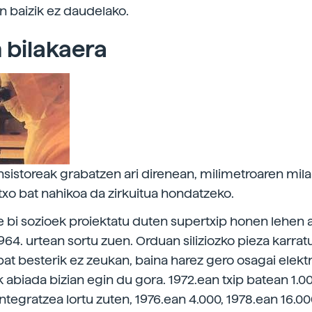
 baizik ez daudelako.
 bilakaera
ransistoreak grabatzen ari direnean, milimetroaren mil
txo bat nahikoa da zirkuitua hondatzeko.
e bi sozioek proiektatu duten supertxip honen lehen 
964. urtean sortu zuen. Orduan siliziozko pieza karrat
 bat besterik ez zeukan, baina harez gero osagai elek
k abiada bizian egin du gora. 1972.ean txip batean 1.0
integratzea lortu zuten, 1976.ean 4.000, 1978.ean 16.0