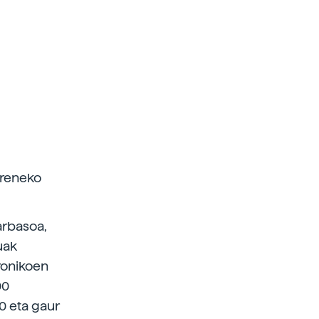
areneko
arbasoa,
uak
tronikoen
00
00 eta gaur