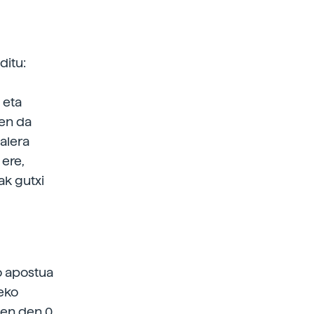
ditu:
 eta
zen da
alera
 ere,
ak gutxi
ko apostua
eko
zen den 0