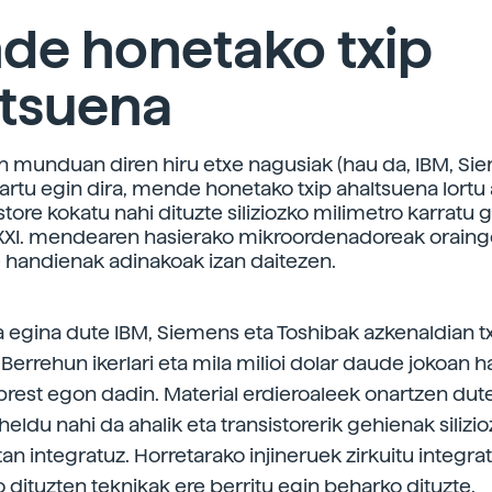
de honetako txip
ltsuena
n munduan diren hiru etxe nagusiak (hau da, IBM, Si
kartu egin dira, mende honetako txip ahaltsuena lortu
istore kokatu nahi dituzte siliziozko milimetro karratu g
 XXI. mendearen hasierako mikroordenadoreak oraing
handienak adinakoak izan daitezen.
a egina dute IBM, Siemens eta Toshibak azkenaldian tx
 Berrehun ikerlari eta mila milioi dolar daude jokoan
prest egon dadin. Material erdieroaleek onartzen dut
ldu nahi da ahalik eta transistorerik gehienak silizi
tan integratuz. Horretarako injineruek zirkuitu integra
 dituzten teknikak ere berritu egin beharko dituzte.