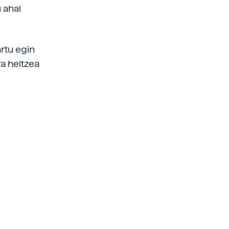
 ahal
artu egin
a heltzea