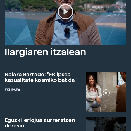
Ilargiaren itzalean
Naiara Barrado: "Eklipsea
kasualitate kosmiko bat da"
EKLIPSEA
Eguzki-erlojua aurreratzen
denean