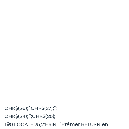
CHR$(26);” CHR$(27);”;
CHR$(24); “;CHR$(25);
190 LOCATE 25,2:PRINT “Prémer RETURN en