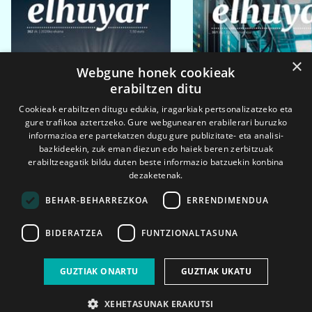
×
Webgune honek cookieak
erabiltzen ditu
Cookieak erabiltzen ditugu edukia, iragarkiak pertsonalizatzeko eta
gure trafikoa aztertzeko. Gure webgunearen erabilerari buruzko
informazioa ere partekatzen dugu gure publizitate- eta analisi-
bazkideekin, zuk eman diezun edo haiek beren zerbitzuak
erabiltzeagatik bildu duten beste informazio batzuekin konbina
dezaketenak.
BEHAR-BEHARREZKOA
ERRENDIMENDUA
BIDERATZEA
FUNTZIONALTASUNA
2026ko eka. 1a
2026ko mar. 1a
GUZTIAK ONARTU
GUZTIAK UKATU
XEHETASUNAK ERAKUTSI