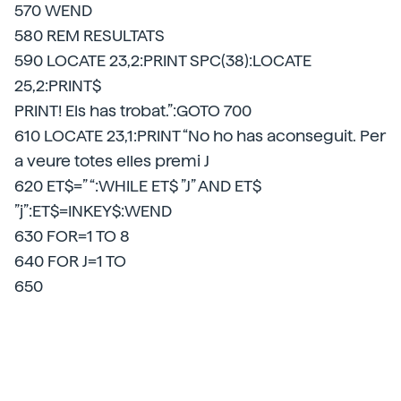
570 WEND
580 REM RESULTATS
590 LOCATE 23,2:PRINT SPC(38):LOCATE
25,2:PRINT$
PRINT! Els has trobat.”:GOTO 700
610 LOCATE 23,1:PRINT “No ho has aconseguit. Per
a veure totes elles premi J
620 ET$=” “:WHILE ET$ ”J” AND ET$
”j”:ET$=INKEY$:WEND
630 FOR=1 TO 8
640 FOR J=1 TO
650