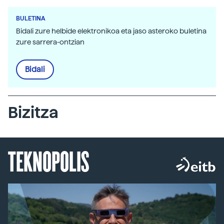
BULETINA
Bidali zure helbide elektronikoa eta jaso asteroko buletina
zure sarrera-ontzian
Bidali
Bizitza
TEKNOPOLIS