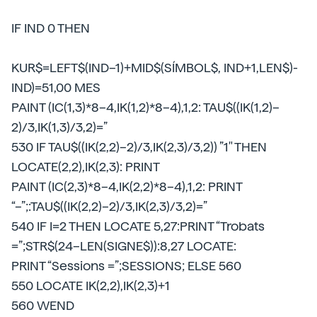
IF IND 0 THEN
KUR$=LEFT$(IND–1)+MID$(SÍMBOL$, IND+1,LEN$)-
IND)=51,00 MES
PAINT (IC(1,3)*8–4,IK(1,2)*8–4),1,2: TAU$((IK(1,2)–
2)/3,IK(1,3)/3,2)=”
530 IF TAU$((IK(2,2)–2)/3,IK(2,3)/3,2)) ”1" THEN
LOCATE(2,2),IK(2,3): PRINT
PAINT (IC(2,3)*8–4,IK(2,2)*8–4),1,2: PRINT
“–”;:TAU$((IK(2,2)–2)/3,IK(2,3)/3,2)=”
540 IF I=2 THEN LOCATE 5,27:PRINT “Trobats
=”;STR$(24–LEN(SIGNE$)):8,27 LOCATE:
PRINT “Sessions =”;SESSIONS; ELSE 560
550 LOCATE IK(2,2),IK(2,3)+1
560 WEND