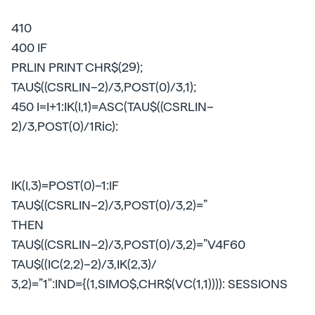
410
400 IF
PRLIN PRINT CHR$(29);
TAU$((CSRLIN–2)/3,POST(0)/3,1);
450 I=I+1:IK(I,1)=ASC(TAU$((CSRLIN–
2)/3,POST(0)/1Ric):
IK(I,3)=POST(0)–1:IF
TAU$((CSRLIN–2)/3,POST(0)/3,2)=”
THEN
TAU$((CSRLIN–2)/3,POST(0)/3,2)=”V4F60
TAU$((IC(2,2)–2)/3,IK(2,3)/
3,2)=”1":IND={(1,SIMO$,CHR$(VC(1,1)))): SESSIONS