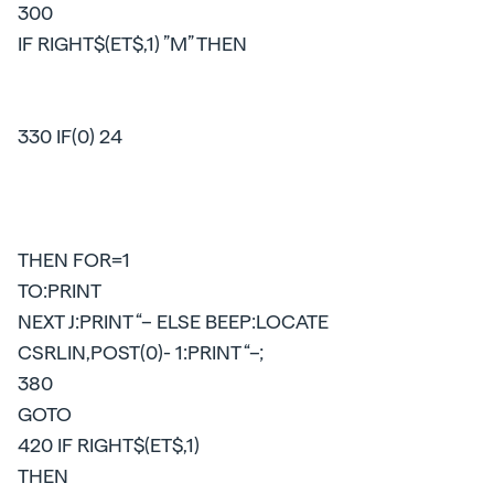
300
IF RIGHT$(ET$,1) ”M” THEN
330 IF(0) 24
THEN FOR=1
TO:PRINT
NEXT J:PRINT “– ELSE BEEP:LOCATE
CSRLIN,POST(0)- 1:PRINT “–;
380
GOTO
420 IF RIGHT$(ET$,1)
THEN