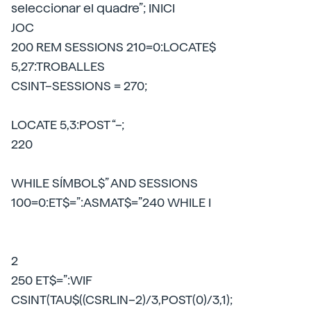
seleccionar el quadre”; INICI
JOC
200 REM SESSIONS 210=0:LOCATE$
5,27:TROBALLES
CSINT–SESSIONS = 270;
LOCATE 5,3:POST “–;
220
WHILE SÍMBOL$” AND SESSIONS
100=0:ET$=”:ASMAT$=”240 WHILE I
2
250 ET$=”:WIF
CSINT(TAU$((CSRLIN–2)/3,POST(0)/3,1);