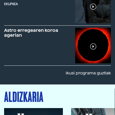
EKLIPSEA
Astro erregearen koroa
agerian
Ikusi programa guztiak
ALDIZKARIA