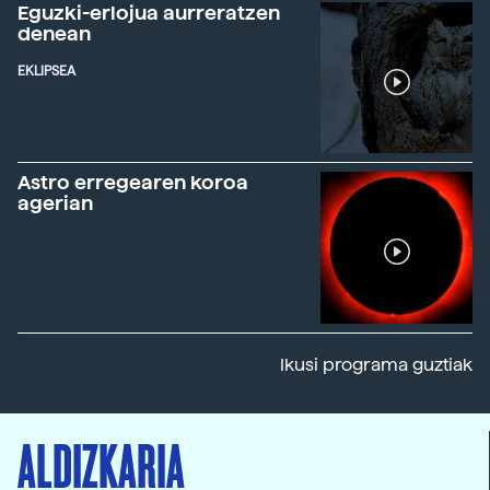
Eguzki-erlojua aurreratzen
denean
EKLIPSEA
Astro erregearen koroa
agerian
Ikusi programa guztiak
ALDIZKARIA