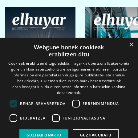
×
Webgune honek cookieak
erabiltzen ditu
Cookieak erabiltzen ditugu edukia, iragarkiak pertsonalizatzeko eta
gure trafikoa aztertzeko. Gure webgunearen erabilerari buruzko
informazioa ere partekatzen dugu gure publizitate- eta analisi-
bazkideekin, zuk eman diezun edo haiek beren zerbitzuak
erabiltzeagatik bildu duten beste informazio batzuekin konbina
dezaketenak.
BEHAR-BEHARREZKOA
ERRENDIMENDUA
BIDERATZEA
FUNTZIONALTASUNA
2026ko eka. 1a
2026ko mar. 1a
GUZTIAK ONARTU
GUZTIAK UKATU