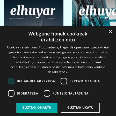
×
Webgune honek cookieak
erabiltzen ditu
Cookieak erabiltzen ditugu edukia, iragarkiak pertsonalizatzeko eta
gure trafikoa aztertzeko. Gure webgunearen erabilerari buruzko
informazioa ere partekatzen dugu gure publizitate- eta analisi-
bazkideekin, zuk eman diezun edo haiek beren zerbitzuak
erabiltzeagatik bildu duten beste informazio batzuekin konbina
dezaketenak.
BEHAR-BEHARREZKOA
ERRENDIMENDUA
BIDERATZEA
FUNTZIONALTASUNA
2026ko eka. 1a
2026ko mar. 1a
GUZTIAK ONARTU
GUZTIAK UKATU