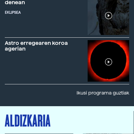
denean
EKLIPSEA
Astro erregearen koroa
agerian
Ikusi programa guztiak
ALDIZKARIA