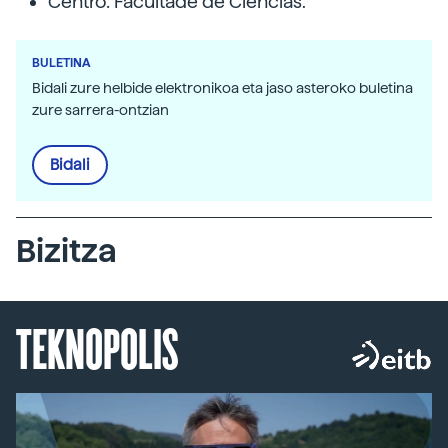
Centro: Facultade de Ciencias.
BULETINA
Bidali zure helbide elektronikoa eta jaso asteroko buletina
zure sarrera-ontzian
Bidali
Bizitza
TEKNOPOLIS